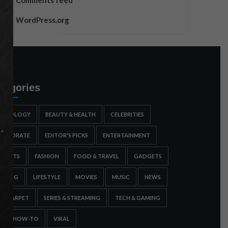
Comments feed
WordPress.org
tegories
STROLOGY
BEAUTY & HEALTH
CELEBRITIES
ORPORATE
EDITOR'S PICKS
ENTERTAINMENT
SPORTS
FASHION
FOOD & TRAVEL
GADGETS
AMING
LIFESTYLE
MOVIES
MUSIC
NEWS
ED CARPET
SERIES & STREAMING
TECH & GAMING
IPS & HOW-TO
VIRAL