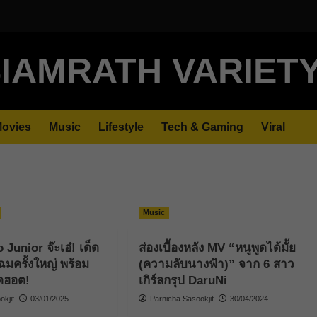
IAMRATH VARIET
ovies
Music
Lifestyle
Tech & Gaming
Viral
Music
unior จ๊ะเอ๋! เด็ด
ส่องเบื้องหลัง MV “หนูพูดได้มั้ย
ฉมครั้งใหญ่ พร้อม
(ความลับนางฟ้า)” จาก 6 สาว
ุดฮอต!
เกิร์ลกรุป DaruNi
kjit
03/01/2025
Parnicha Sasookjit
30/04/2024