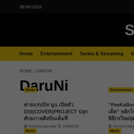
Skip
08/08/2026
to
content
S
Home
Entertainment
Series & Streaming
M
HOME
DARUNI
DaruNi
Music
Entertainment
ค่ายแรบบิท มูน เปิดตัว
“PeeKaBoo J
DIS(COVER)PROJECT ปลุก
เด็ด” พลิกโ
ศักยภาพศิลปินเต็มที่
พิธีกรใหม่ส
Parnicha Sasookjit
15/08/2025
Parnicha Sasoo
Music
Music