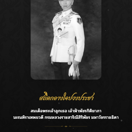
Recent Posts
Ca
กรมชลฯ รับฟังประชาชน ติดตามแก้ปัญหาโครงการประตู
A
ระบายน้ำศรีสองรักฯ
C
‘แมน การิน’ แชร์ความเชื่อชวนคิด! “อยากกินอะไรหลังจาก
E
ลาโลกนี้ ให้ใส่บาตรสิ่งนั้นไว้ตอนยังมีชีวิต”
G
ราชเลขานุการในพระองค์ฯ ติดตามโครงการหุบกะพง–ห้วย
ทรายใต้ เสริมความมั่นคงน้ำเพชรบุรี
R
F.HERO จับมือเกิร์ลกรุ๊ปมาเลเซีย DOLLA ส่งซิงเกิลใหม่สุดส
T
ตรอง “G.O.A.T”