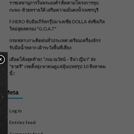
ราชเลขานุการในพระองค์ฯ ติดตามโครงการหุบ
กะพง–ห้วยทรายใต้ เสริมความมั่นคงน้ำเพชรบุรี
F.HERO จับมือเกิร์ลกรุ๊ปมาเลเซีย DOLLA ส่งซิงเกิล
ใหม่สุดสตรอง “G.O.A.T”
กรมชลฯ เกาะติดฝนทั่วประเทศ เตรียมเครื่องจักร
รับมือน้ำหลาก เฝ้าระวังพื้นที่เสี่ยง
×
เดือดโค้งสุดท้าย! “ภณ ณวัสน์ – จีน่า ญีนา” ส่ง
“ธาตรี” เรตติ้งพุ่ง พาคนดูแห่ลุ้นบทสรุป 10 สิงหาคม
นี้ !
Meta
Log in
Entries feed