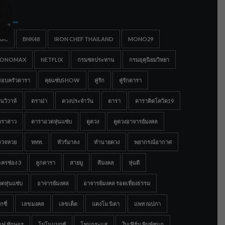
gs
IGC
BNK48
IRON CHEF THAILAND
MONO29
ONOMAX
NETFLIX
กรมชลประทาน
กรมอุตุนิยมวิทยา
รอบครัวดารา
คุยแซ่บSHOW
คู่รัก
คู่รักดารา
นวิวาห์
ดราม่า
ดวงประจำวัน
ดารา
ดาราติดโควิด19
าราสาว
ดาราอวดหุ่นแซ่บ
ดูดวง
ดูดวงอาจารย์มงคล
รวจหวย
ททท.
ทัวร์มาลง
ทำนายดวง
พยากรณ์อากาศ
ครช่อง 3
ลูกดารา
สายมู
สีมงคล
หุ่นดี
ดหุ่นแซ่บ
อาจารย์มงคล
อาจารย์มงคล รอดเที่ยงธรรม
กซี่
เลขมงคล
เลขเด็ด
แตงโม นิดา
แพท ณปภา
อฟ ทักษอร
โมโนแมกซ์
โหนกระแส
ใบเฟิร์น พิมพ์ชนก