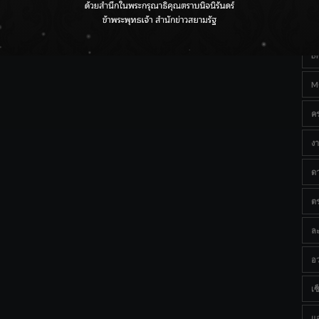
Ta
กรมชลฯ เกาะติดฝนทั่วประเทศ เตรียมเครื่องจักรรับมือน้ำ
หลาก เฝ้าระวังพื้นที่เสี่ยง
B
M
ค
งา
ด
ต
ละ
อว
เซ็
แ