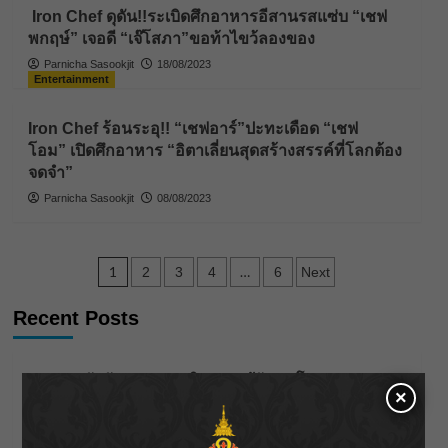
Iron Chef ดุดัน!!ระเบิดศึกอาหารอีสานรสแซ่บ “เชฟ
พกฤษ์” เจอดี “เจ๊โสภา”ขอท้าไขว้ลองของ
Parnicha Sasookjit
18/08/2023
Entertainment
Iron Chef ร้อนระอุ!! “เชฟอาร์”ปะทะเดือด “เชฟ
โอม” เปิดศึกอาหาร “อิตาเลี่ยนสุดสร้างสรรค์ที่โลกต้อง
จดจำ”
Parnicha Sasookjit
08/08/2023
Posts
1
…
2
3
4
6
Next
pagination
Recent Posts
กรมชลฯ รับฟังประชาชน ติดตามแก้ปัญหาโครงการประตู
×
ระบายน้ำศรีสองรักฯ
‘แมน การิน’ แชร์ความเชื่อชวนคิด! “อยากกินอะไรหลังจาก