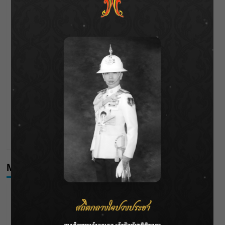
ลาโลกนี้ ให้ใส่บาตรสิ่งนั้นไว้ตอนยังมีชีวิต”
ราชเลขานุการในพระองค์ฯ ติดตามโครงการหุบกะพง–ห้วย
ทรายใต้ เสริมความมั่นคงน้ำเพชรบุรี
F.HERO จับมือเกิร์ลกรุ๊ปมาเลเซีย DOLLA ส่งซิงเกิลใหม่สุดส
ตรอง “G.O.A.T”
กรมชลฯ เกาะติดฝนทั่วประเทศ เตรียมเครื่องจักรรับมือน้ำ
หลาก เฝ้าระวังพื้นที่เสี่ยง
เดือดโค้งสุดท้าย! “ภณ ณวัสน์ – จีน่า ญีนา” ส่ง “ธาตรี” เรต
ติ้งพุ่ง พาคนดูแห่ลุ้นบทสรุป 10 สิงหาคมนี้ !
Meta
Log in
Entries feed