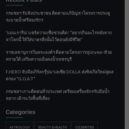
กรมชลฯ รับฟังประชาชน ติดตามแก้ปัญหาโครงการประตู
ระบายน้ำศรีสองรักฯ
‘แมน การิน’ แชร์ความเชื่อชวนคิด! “อยากกินอะไรหลังจาก
ลาโลกนี้ ให้ใส่บาตรสิ่งนั้นไว้ตอนยังมีชีวิต”
ราชเลขานุการในพระองค์ฯ ติดตามโครงการหุบกะพง–ห้วย
ทรายใต้ เสริมความมั่นคงน้ำเพชรบุรี
F.HERO จับมือเกิร์ลกรุ๊ปมาเลเซีย DOLLA ส่งซิงเกิลใหม่สุดส
ตรอง “G.O.A.T”
กรมชลฯ เกาะติดฝนทั่วประเทศ เตรียมเครื่องจักรรับมือน้ำ
หลาก เฝ้าระวังพื้นที่เสี่ยง
Categories
ASTROLOGY
BEAUTY & HEALTH
CELEBRITIES