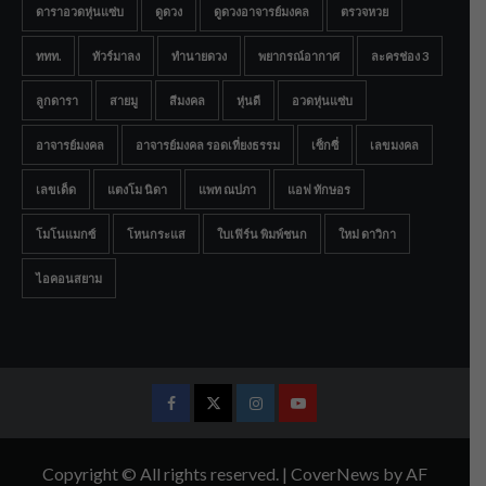
ดาราอวดหุ่นแซ่บ
ดูดวง
ดูดวงอาจารย์มงคล
ตรวจหวย
ททท.
ทัวร์มาลง
ทำนายดวง
พยากรณ์อากาศ
ละครช่อง 3
ลูกดารา
สายมู
สีมงคล
หุ่นดี
อวดหุ่นแซ่บ
อาจารย์มงคล
อาจารย์มงคล รอดเที่ยงธรรม
เซ็กซี่
เลขมงคล
เลขเด็ด
แตงโม นิดา
แพท ณปภา
แอฟ ทักษอร
โมโนแมกซ์
โหนกระแส
ใบเฟิร์น พิมพ์ชนก
ใหม่ ดาวิกา
ไอคอนสยาม
Facebook
Twitter
Instagram
Youtube
Copyright © All rights reserved.
|
CoverNews
by AF