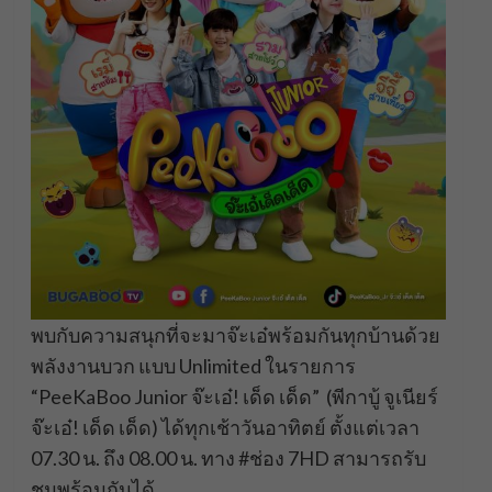
พบกับความสนุกที่จะมาจ๊ะเอ๋พร้อมกันทุกบ้านด้วย
พลังงานบวก แบบ Unlimited ในรายการ
“PeeKaBoo Junior จ๊ะเอ๋! เด็ด เด็ด” (พีกาบู้ จูเนียร์
จ๊ะเอ๋! เด็ด เด็ด) ได้ทุกเช้าวันอาทิตย์ ตั้งแต่เวลา
07.30 น. ถึง 08.00 น. ทาง #ช่อง 7HD สามารถรับ
ชมพร้อมกันได้