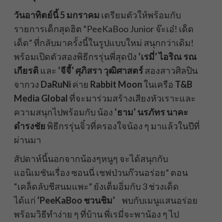
วันอาทิตย์นี้ 5 มกราคม
เตรียมตัวให้พร้อมกับ
รายการเด็กสุดฮิต “PeeKaBoo Junior จ๊ะเอ๋! เด็ด
เด็ด” ที่กลับมาครั้งนี้ในรูปแบบใหม่ สนุกกว่าเดิม!
พร้อมเปิดตัวสองพิธีกรรุ่นพี่สุดปัง
‘เรมี่’ ไอริณ รณ
เกียรติ
และ
‘จีจี้’ ศุภิสรา วุฒิศาสตร์
สองสาวศิลปิน
จากวง
DaRuNi
ค่าย
Rabbit Moon
ในเครือ
T&B
Media Global
ที่จะมาร่วมสร้างเสียงหัวเราะและ
ความสนุกไปพร้อมกับ น้อง
‘ธาม’ นรภัทร นาคะ
ดำรงชัย
พิธีกรรุ่นจิ๋วที่ครองใจน้อง ๆ มาแล้วในปีที่
ผ่านมา
สัปดาห์นี้นอกจากน้องๆหนูๆ จะได้สนุกกับ
แอนิเมชันเรื่อง ซอนนี่ เชฟป่วนก๊วนอร่อย” ตอน
“เคล็ดลับชีสนมแพะ” ยังเต็มอิ่มกับ 3 ช่วงเด็ด
ได้แก่
‘PeeKaBoo ชวนชิม’
พบกับเมนูแสนอร่อย
พร้อมวิธีทำง่าย ๆ ที่บ้าน พี่เรมี่จะพาน้อง ๆ ไป