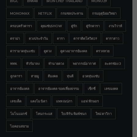
BIGC
BNK48
IRON CHEF THAILAND
MONO29
MONOMAX
NETFLIX
กรมชลประทาน
กรมอุตุนิยมวิทยา
ครอบครัวดารา
คุยแซ่บSHOW
คู่รัก
คู่รักดารา
งานวิวาห์
ดราม่า
ดวงประจำวัน
ดารา
ดาราติดโควิด19
ดาราสาว
ดาราอวดหุ่นแซ่บ
ดูดวง
ดูดวงอาจารย์มงคล
ตรวจหวย
ททท.
ทัวร์มาลง
ทำนายดวง
พยากรณ์อากาศ
ละครช่อง 3
ลูกดารา
สายมู
สีมงคล
หุ่นดี
อวดหุ่นแซ่บ
อาจารย์มงคล
อาจารย์มงคล รอดเที่ยงธรรม
เซ็กซี่
เลขมงคล
เลขเด็ด
แตงโม นิดา
แพท ณปภา
แอฟ ทักษอร
โมโนแมกซ์
โหนกระแส
ใบเฟิร์น พิมพ์ชนก
ใหม่ ดาวิกา
ไอคอนสยาม