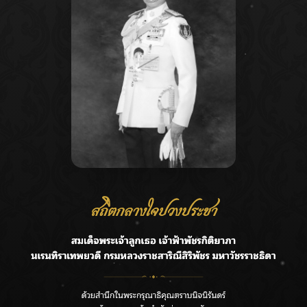
Fc แห่เป็นห่วง “ปาล์มมี่” พักงานอย่างไม่มีกำหนด
More Stories
Editor's Picks
Entertainment
‘แมน การิน’ แชร์ความเชื่อชวนคิด! “อยากกินอะไรหลัง
จากลาโลกนี้ ให้ใส่บาตรสิ่งนั้นไว้ตอนยังมีชีวิต”
Wichai S
07/08/2026
Entertainment
ราชเลขานุการในพระองค์ฯ ติดตามโครงการหุบกะพง–
ห้วยทรายใต้ เสริมความมั่นคงน้ำเพชรบุรี
Wichai S
07/08/2026
Editor's Picks
Entertainment
F.HERO จับมือเกิร์ลกรุ๊ปมาเลเซีย DOLLA ส่งซิงเกิล
ใหม่สุดสตรอง “G.O.A.T”
Wichai S
07/08/2026