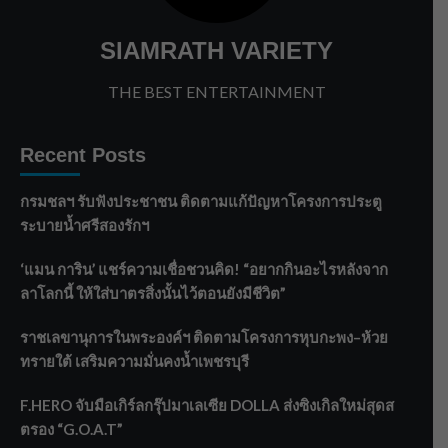
SIAMRATH VARIETY
THE BEST ENTERTAINMENT
Recent Posts
กรมชลฯ รับฟังประชาชน ติดตามแก้ปัญหาโครงการประตู
ระบายน้ำศรีสองรักฯ
‘แมน การิน’ แชร์ความเชื่อชวนคิด! “อยากกินอะไรหลังจาก
ลาโลกนี้ ให้ใส่บาตรสิ่งนั้นไว้ตอนยังมีชีวิต”
ราชเลขานุการในพระองค์ฯ ติดตามโครงการหุบกะพง–ห้วย
ทรายใต้ เสริมความมั่นคงน้ำเพชรบุรี
F.HERO จับมือเกิร์ลกรุ๊ปมาเลเซีย DOLLA ส่งซิงเกิลใหม่สุดส
ตรอง “G.O.A.T”