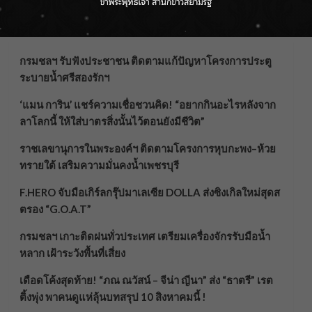
Recent Posts
กรมชลฯ รับฟังประชาชน ติดตามแก้ปัญหาโครงการประตู
ระบายน้ำศรีสองรักฯ
‘แมน การิน’ แชร์ความเชื่อชวนคิด! “อยากกินอะไรหลังจาก
ลาโลกนี้ ให้ใส่บาตรสิ่งนั้นไว้ตอนยังมีชีวิต”
ราชเลขานุการในพระองค์ฯ ติดตามโครงการหุบกะพง–ห้วย
ทรายใต้ เสริมความมั่นคงน้ำเพชรบุรี
F.HERO จับมือเกิร์ลกรุ๊ปมาเลเซีย DOLLA ส่งซิงเกิลใหม่สุดส
ตรอง “G.O.A.T”
กรมชลฯ เกาะติดฝนทั่วประเทศ เตรียมเครื่องจักรรับมือน้ำ
หลาก เฝ้าระวังพื้นที่เสี่ยง
เดือดโค้งสุดท้าย! “ภณ ณวัสน์ – จีน่า ญีนา” ส่ง “ธาตรี” เรต
ติ้งพุ่ง พาคนดูแห่ลุ้นบทสรุป 10 สิงหาคมนี้ !