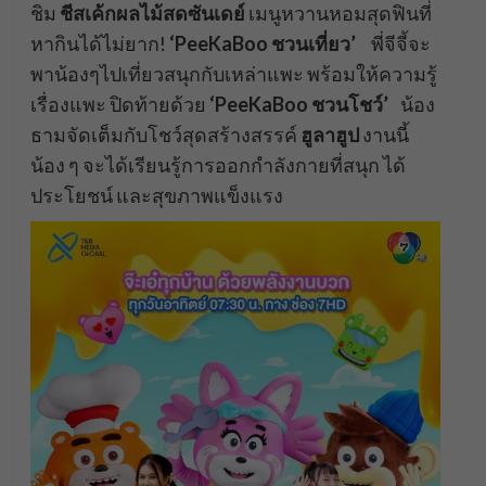
ชิม
ชีสเค้กผลไม้สดซันเดย์
เมนูหวานหอมสุดฟินที่
หากินได้ไม่ยาก!
‘PeeKaBoo ชวนเที่ยว’
พี่จีจี้จะ
พาน้องๆไปเที่ยวสนุกกับเหล่าแพะ พร้อมให้ความรู้
เรื่องแพะ ปิดท้ายด้วย
‘PeeKaBoo ชวนโชว์’
น้อง
ธามจัดเต็มกับโชว์สุดสร้างสรรค์
ฮูลาฮูป
งานนี้
น้อง ๆ จะได้เรียนรู้การออกกำลังกายที่สนุก ได้
ประโยชน์ และสุขภาพแข็งแรง