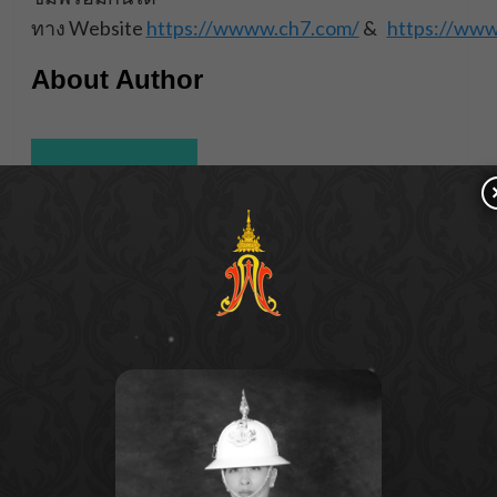
ทาง Website
https://wwww.ch7.com/
&
https://www
About Author
Parnicha Sasookjit
See author's posts
Post
Previous:
“หมอปลาย” ทักแรง ดวงวิญญาณ “แตงโม” เฮี้ยน ทวง
navigation
ความยุติธรรม
Next: