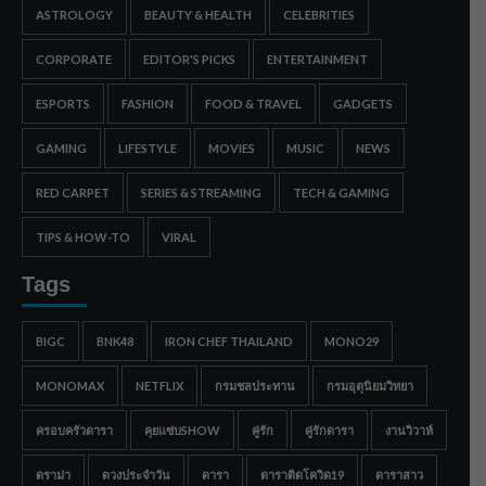
ASTROLOGY
BEAUTY & HEALTH
CELEBRITIES
CORPORATE
EDITOR'S PICKS
ENTERTAINMENT
ESPORTS
FASHION
FOOD & TRAVEL
GADGETS
GAMING
LIFESTYLE
MOVIES
MUSIC
NEWS
RED CARPET
SERIES & STREAMING
TECH & GAMING
TIPS & HOW-TO
VIRAL
Tags
BIGC
BNK48
IRON CHEF THAILAND
MONO29
MONOMAX
NETFLIX
กรมชลประทาน
กรมอุตุนิยมวิทยา
ครอบครัวดารา
คุยแซ่บSHOW
คู่รัก
คู่รักดารา
งานวิวาห์
ดราม่า
ดวงประจำวัน
ดารา
ดาราติดโควิด19
ดาราสาว