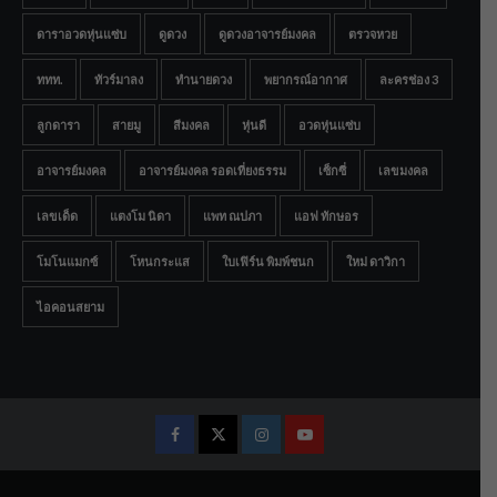
ดาราอวดหุ่นแซ่บ
ดูดวง
ดูดวงอาจารย์มงคล
ตรวจหวย
ททท.
ทัวร์มาลง
ทำนายดวง
พยากรณ์อากาศ
ละครช่อง 3
ลูกดารา
สายมู
สีมงคล
หุ่นดี
อวดหุ่นแซ่บ
อาจารย์มงคล
อาจารย์มงคล รอดเที่ยงธรรม
เซ็กซี่
เลขมงคล
เลขเด็ด
แตงโม นิดา
แพท ณปภา
แอฟ ทักษอร
โมโนแมกซ์
โหนกระแส
ใบเฟิร์น พิมพ์ชนก
ใหม่ ดาวิกา
ไอคอนสยาม
Facebook
Twitter
Instagram
Youtube