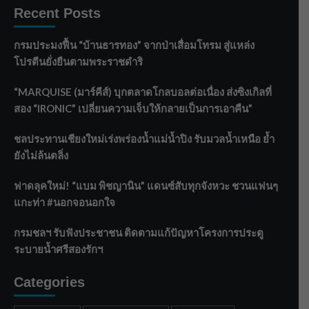
Recent Posts
กรมประมงฟื้น “บ้านธารทอง” จากป่าเสื่อมโทรม สู่แหล่ง
โปรตีนยั่งยืนตามพระราชดำริ
“MARQUISE (มาร์คีส์) บุกตลาดโกลบอลต่อเนื่อง ส่งซิงเกิลที่
สอง “IRONIC” เปลี่ยนความเจ็บให้กลายเป็นการเอาคืน”
ชลประทานเชียงใหม่เร่งพร่องน้ำแม่น้ำปิง รับมวลน้ำเหนือ ย้ำ
ยังไม่ล้นตลิ่ง
ฟาดลุคใหม่! “แบม พิชญานิน” แดนซ์สับทุกจังหวะ ชวนแฟนๆ
แกะท่า #นอกจอนอกใจ
กรมชลฯ รับฟังประชาชน ติดตามแก้ปัญหาโครงการประตู
ระบายน้ำศรีสองรักฯ
Categories