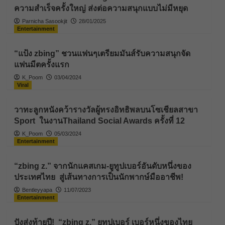
ความสำเร็จครั้งใหญ่ ส่งต่อความสนุกแบบไม่มีหยุด
Parnicha Sasookjit
28/01/2025
Entertainment
“แป้ง zbing” ชวนแฟนๆเตรียมมันส์รับความสนุกจัด
แฟนมีตครั้งแรก
K_Poom
03/04/2024
Viral
วาทะลูกหนังคว้ารางวัลผู้ทรงอิทธิพลบนโซเชียลสาขา
Sport ในงานThailand Social Awards ครั้งที่ 12
K_Poom
05/03/2024
Entertainment
“zbing z.” จากนักแคสเกม-ยูทูปเบอร์อันดับหนึ่งของ
ประเทศไทย สู่เส้นทางการเป็นนักพากษ์มืออาชีพ!
Bentleyyapa
11/07/2023
Entertainment
ปังส่งท้ายปี! “zbing z.” ยูทูปเบอร์ เบอร์หนึ่งของไทย