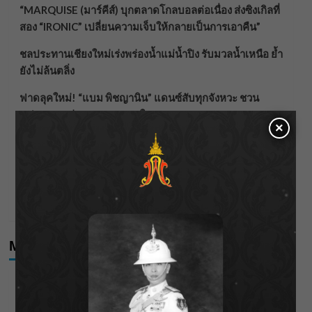
“MARQUISE (มาร์คีส์) บุกตลาดโกลบอลต่อเนื่อง ส่งซิงเกิลที่
สอง “IRONIC” เปลี่ยนความเจ็บให้กลายเป็นการเอาคืน”
ชลประทานเชียงใหม่เร่งพร่องน้ำแม่น้ำปิง รับมวลน้ำเหนือ ย้ำ
ยังไม่ล้นตลิ่ง
ฟาดลุคใหม่! “แบม พิชญานิน” แดนซ์สับทุกจังหวะ ชวน
แฟนๆ แกะท่า #นอกจอนอกใจ
×
กรมชลฯ รับฟังประชาชน ติดตามแก้ปัญหาโครงการประตู
ระบายน้ำศรีสองรักฯ
‘แมน การิน’ แชร์ความเชื่อชวนคิด! “อยากกินอะไรหลังจาก
ลาโลกนี้ ให้ใส่บาตรสิ่งนั้นไว้ตอนยังมีชีวิต”
Meta
Log in