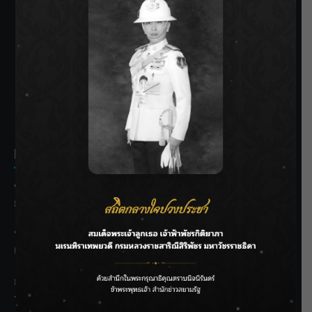
SIAMRATH VARIETY
THE BEST ENTERTAINMENT
Recent Posts
ชลประทานเชียงใหม่เร่งพร่องน้ำแม่น้ำปิง รับมวลน้ำเหนือ ย้ำ
ยังไม่ล้นตลิ่ง
ฟาดลุคใหม่! “แบม พิชญานิน” แดนซ์สับทุกจังหวะ ชวนแฟนๆ
แกะท่า #นอกจอนอกใจ
กรมชลฯ รับฟังประชาชน ติดตามแก้ปัญหาโครงการประตู
ระบายน้ำศรีสองรักฯ