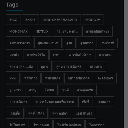
Tags
BIGC
BNK48
IRON CHEF THAILAND
MONO29
MONOMAX
NETFLIX
กรมชลประทาน
กรมอุตุนิยมวิทยา
ครอบครัวดารา
คุยแซ่บSHOW
คู่รัก
คู่รักดารา
งานวิวาห์
ดราม่า
ดวงประจำวัน
ดารา
ดาราติดโควิด19
ดาราสาว
ดาราอวดหุ่นแซ่บ
ดูดวง
ดูดวงอาจารย์มงคล
ตรวจหวย
ททท.
ทัวร์มาลง
ทำนายดวง
พยากรณ์อากาศ
ละครช่อง 3
ลูกดารา
สายมู
สีมงคล
หุ่นดี
อวดหุ่นแซ่บ
อาจารย์มงคล
อาจารย์มงคล รอดเที่ยงธรรม
เซ็กซี่
เลขมงคล
เลขเด็ด
แตงโม นิดา
แพท ณปภา
แอฟ ทักษอร
โมโนแมกซ์
โหนกระแส
ใบเฟิร์น พิมพ์ชนก
ใหม่ ดาวิกา