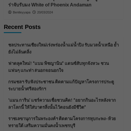
ร่าจับรับมง White of Phoenix Andaman
Bentleyyapa
20/03/2024
Recent Posts
ชลประทานเชียงใหม่เร่งพร่องน้ำแม่น้ำปิง รับมวลน้ำเหนือ ย้ำ
ยังไม่ล้นตลิ่ง
ฟาดลุคใหม่! “แบม พิชญานิน” แดนซ์สับทุกจังหวะ ชวน
แฟนๆ แกะท่า #นอกจอนอกใจ
กรมชลฯ รับฟังประชาชน ติดตามแก้ปัญหาโครงการประตู
ระบายน้ำศรีสองรักฯ
‘แมน การิน’ แชร์ความเชื่อชวนคิด! “อยากกินอะไรหลังจาก
ลาโลกนี้ ให้ใส่บาตรสิ่งนั้นไว้ตอนยังมีชีวิต”
ราชเลขานุการในพระองค์ฯ ติดตามโครงการหุบกะพง–ห้วย
ทรายใต้ เสริมความมั่นคงน้ำเพชรบุรี