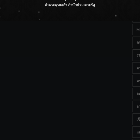
Ta
ราชเลขานุการในพระองค์ฯ ติดตามโครงการหุบกะพง–ห้วย
ทรายใต้ เสริมความมั่นคงน้ำเพชรบุรี
B
M
ค
งา
ด
ต
ละ
อว
เซ็
แ