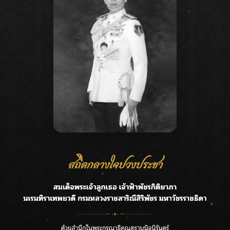
Recent Posts
Ca
ชลประทานเชียงใหม่เร่งพร่องน้ำแม่น้ำปิง รับมวลน้ำเหนือ ย้ำ
A
ยังไม่ล้นตลิ่ง
C
ฟาดลุคใหม่! “แบม พิชญานิน” แดนซ์สับทุกจังหวะ ชวนแฟนๆ
E
แกะท่า #นอกจอนอกใจ
G
กรมชลฯ รับฟังประชาชน ติดตามแก้ปัญหาโครงการประตู
ระบายน้ำศรีสองรักฯ
R
‘แมน การิน’ แชร์ความเชื่อชวนคิด! “อยากกินอะไรหลังจาก
T
ลาโลกนี้ ให้ใส่บาตรสิ่งนั้นไว้ตอนยังมีชีวิต”