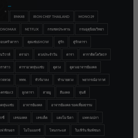
gs
IGC
BNK48
IRON CHEF THAILAND
MONO29
ONOMAX
NETFLIX
กรมชลประทาน
กรมอุตุนิยมวิทยา
รอบครัวดารา
คุยแซ่บSHOW
คู่รัก
คู่รักดารา
นวิวาห์
ดราม่า
ดวงประจำวัน
ดารา
ดาราติดโควิด19
าราสาว
ดาราอวดหุ่นแซ่บ
ดูดวง
ดูดวงอาจารย์มงคล
รวจหวย
ททท.
ทัวร์มาลง
ทำนายดวง
พยากรณ์อากาศ
ครช่อง 3
ลูกดารา
สายมู
สีมงคล
หุ่นดี
ดหุ่นแซ่บ
อาจารย์มงคล
อาจารย์มงคล รอดเที่ยงธรรม
กซี่
เลขมงคล
เลขเด็ด
แตงโม นิดา
แพท ณปภา
อฟ ทักษอร
โมโนแมกซ์
โหนกระแส
ใบเฟิร์น พิมพ์ชนก