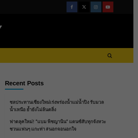
Facebook
Twitter
Instagram
Youtube
Y
Recent Posts
ชลประทานเชียงใหม่เร่งพร่องน้ำแม่น้ำปิง รับมวล
น้ำเหนือ ย้ำยังไม่ล้นตลิ่ง
ฟาดลุคใหม่! “แบม พิชญานิน” แดนซ์สับทุกจังหวะ
ชวนแฟนๆ แกะท่า #นอกจอนอกใจ