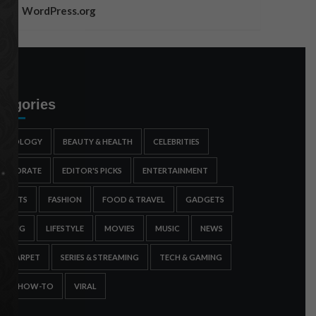
WordPress.org
tegories
STROLOGY
BEAUTY & HEALTH
CELEBRITIES
ORPORATE
EDITOR'S PICKS
ENTERTAINMENT
SPORTS
FASHION
FOOD & TRAVEL
GADGETS
AMING
LIFESTYLE
MOVIES
MUSIC
NEWS
ED CARPET
SERIES & STREAMING
TECH & GAMING
IPS & HOW-TO
VIRAL