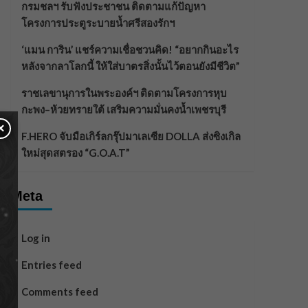
กรมชลฯ รับฟังประชาชน ติดตามแก้ปัญหา
โครงการประตูระบายน้ำศรีสองรักฯ
‘แมน การิน’ แชร์ความเชื่อชวนคิด! “อยากกินอะไร
หลังจากลาโลกนี้ ให้ใส่บาตรสิ่งนั้นไว้ตอนยังมีชีวิต”
ราชเลขานุการในพระองค์ฯ ติดตามโครงการหุบ
กะพง–ห้วยทรายใต้ เสริมความมั่นคงน้ำเพชรบุรี
×
F.HERO จับมือเกิร์ลกรุ๊ปมาเลเซีย DOLLA ส่งซิงเกิล
ใหม่สุดสตรอง “G.O.A.T”
Meta
Log in
Entries feed
Comments feed