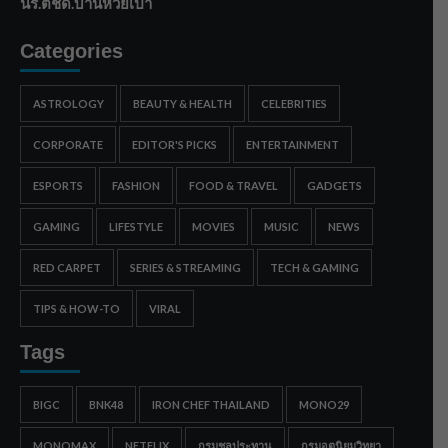
นร.ตชด.บ้านห้วยเป้า
Categories
ASTROLOGY
BEAUTY & HEALTH
CELEBRITIES
CORPORATE
EDITOR'S PICKS
ENTERTAINMENT
ESPORTS
FASHION
FOOD & TRAVEL
GADGETS
GAMING
LIFESTYLE
MOVIES
MUSIC
NEWS
RED CARPET
SERIES & STREAMING
TECH & GAMING
TIPS & HOW-TO
VIRAL
Tags
BIGC
BNK48
IRON CHEF THAILAND
MONO29
MONOMAX
NETFLIX
กรมชลประทาน
กรมอุตุนิยมวิทยา