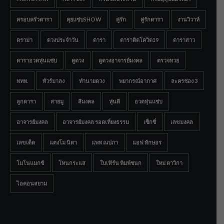
ครอบครัวดารา
คุยแซ่บSHOW
คู่รัก
คู่รักดารา
งานวิวาห์
ดราม่า
ดวงประจำวัน
ดารา
ดาราติดโควิด19
ดาราสาว
ดาราอวดหุ่นแซ่บ
ดูดวง
ดูดวงอาจารย์มงคล
ตรวจหวย
ททท.
ทัวร์มาลง
ทำนายดวง
พยากรณ์อากาศ
ละครช่อง 3
ลูกดารา
สายมู
สีมงคล
หุ่นดี
อวดหุ่นแซ่บ
อาจารย์มงคล
อาจารย์มงคล รอดเที่ยงธรรม
เซ็กซี่
เลขมงคล
เลขเด็ด
แตงโม นิดา
แพท ณปภา
แอฟ ทักษอร
โมโนแมกซ์
โหนกระแส
ใบเฟิร์น พิมพ์ชนก
ใหม่ ดาวิกา
ไอคอนสยาม