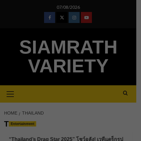
Skip
07/08/2026
to
content
Facebook
Twitter
Instagram
Youtube
SIAMRATH
VARIETY
Primary
Menu
HOME
THAILAND
Thailand
Entertainment
“Thailand’s Drag Star 2025” โชว์อลัง! เวทีแดร็กรูป