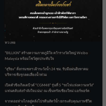
SIAMRATH VARIETY
THE BEST ENTERTAINMENT
Recent Posts
ลุยไม่หยุด!! กรมชลฯ เร่งเคลียร์ผักตบชวา-ติดตั้งเครื่องสูบน้ำ
ทั่วไทย
“BILLKIN” สร้างความภาคภูมิใจ คว้ารางวัลใหญ่ Weibo
Malaysia พร้อมโชว์สุดประทับใจ
“สุริยะ” สั่งกรมชลฯ เฝ้าระวังน้ำ 24 ชม. รับมือฝนสิงหาคม
บริหารเชิงรุกลดเสี่ยงน้ำท่วม
เปิดตัวซิงเกิลเดบิวต์ “CGM48” รุ่นที่ 5 “รถไฟแห่งความหวัง”
แฟนคลับส่งกำลังใจแน่น! ณ เซ็นทรัลเชียงใหม่ แอร์พอร์ต
จากดอยห่างไกลสู่คลังโปรตีนสัตว์น้ำ ยกระดับคุณภาพชีวิต