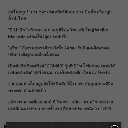
ลุยไม่หยุด!! กรมชลฯ เร่งเคลียร์ผักตบชวา-ติดตั้งเครื่องสูบ
น้ำทั่วไทย
“BILLKIN” สร้างความภาคภูมิใจ คว้ารางวัลใหญ่ Weibo
Malaysia พร้อมโชว์สุดประทับใจ
“สุริยะ” สั่งกรมชลฯ เฝ้าระวังน้ำ 24 ชม. รับมือฝนสิงหาคม
บริหารเชิงรุกลดเสี่ยงน้ำท่วม
เปิดตัวซิงเกิลเดบิวต์ “CGM48” รุ่นที่ 5 “รถไฟแห่งความหวัง”
แฟนคลับส่งกำลังใจแน่น! ณ เซ็นทรัลเชียงใหม่ แอร์พอร์ต
จากดอยห่างไกลสู่คลังโปรตีนสัตว์น้ำ ยกระดับคุณภาพชีวิต
นร.ตชด.บ้านห้วยเป้า
อลังการกลางเมืองดอกบัว! “เพชร – แอ้ม – แบม” ร่วมขบวน
แห่เทียนพรรษาอุบลฯ ครั้งแรก สืบสานประเพณีกว่า 120 ปี
Meta