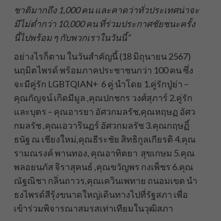
ชาติมากถึง 1,000 คน และคาดว่าทั่วประเทศน่าจะ
มีไม่ต่ำกว่า 10,000 คน ที่ร่วมประกาศชัยชนะครั้ง
นี้ไปพร้อม ๆ กับพวกเราในวันนี้”
อย่างไรก็ตาม ในวันสำคัญนี้ (18 มิถุนายน 2567)
นฤมิตไพรด์ พร้อมภาคประชาชนกว่า 100 คน ซึ่ง
จะมีคู่รัก LGBTQIAN+ 6 คู่ นำโดย 1.คู่รักปู่ย่า –
คุณกัญจน์ เกิดมีมูล ,คุณปกชกร วงศ์สุภาร์ 2.คู่รัก
และบุตร – คุณอารยา อัศวกมลรัช,คุณหฤษฏ อัศว
กมลรัช ,คุณเอวารินฏร์ อัศวกมลรัช 3.คุณกฤษฏิ์
ธนัฐ ณ เชียงใหม่,คุณธีระชัย สิทธิกูลเกียรติ 4.คุณ
รามณรงค์ พานทอง, คุณอาทิตยา สุขเกษม 5.คุณ
พลอยนภัส จิราสุคนธ์ ,คุณขวัญพร กงเพ็ชร 6.คุณ
ณัฐณิชา กลิ่นถาวร,คุณเควินเพทาย ถนอมเขต นำ
ธงไพรด์สีรุ้งขนาดใหญ่เดินทางไปที่รัฐสภา เพื่อ
เข้าร่วมพิจารณาสมรสเท่าเทียมในวุฒิสภา