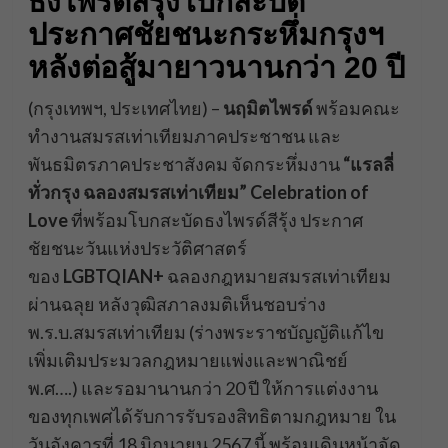
ธงไพรด์สีรุ้งโบกสะบัด
ประกาศชัยชนะกระหึ่มกรุงฯ
หลังต่อสู้มายาวนานกว่า 20 ปี
(กรุงเทพฯ, ประเทศไทย) –
นฤมิตไพรด์
พร้อมคณะ
ทำงานสมรสเท่าเทียมภาคประชาชน และ
พันธมิตรภาคประชาสังคม จัดกระหึ่มงาน
“แรลลี่
ทั่วกรุง ฉลองสมรสเท่าเทียม”
Celebration of
Love
ที่พร้อมโบกสะบัดธงไพรด์สีรุ้ง ประกาศ
ชัยชนะวันแห่งประวัติศาสตร์
ของ
LGBTQIAN+
ฉลองกฎหมายสมรสเท่าเทียม
ผ่านฉลุย หลังวุฒิสภาลงมติเห็นชอบร่าง
พ.ร.บ.สมรสเท่าเทียม (ร่างพระราชบัญญัติแก้ไข
เพิ่มเติมประมวลกฎหมายแพ่งและพาณิชย์
พ.ศ….) และรอมานานกว่า 20 ปี ให้การแต่งงาน
ของทุกเพศได้รับการรับรองสิทธิตามกฎหมาย ใน
วันอังคารที่ 18 มิถุนายน 2567 นี้ พร้อมเดินหน้าจัด