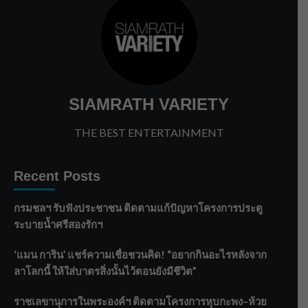
SIAMRATH VARIETY
THE BEST ENTERTAINMENT
Recent Posts
กรมชลฯ รับฟังประชาชน ติดตามแก้ปัญหาโครงการประตู
ระบายน้ำศรีสองรักฯ
‘แมน การิน’ แชร์ความเชื่อชวนคิด! “อยากกินอะไรหลังจาก
ลาโลกนี้ ให้ใส่บาตรสิ่งนั้นไว้ตอนยังมีชีวิต”
ราชเลขานุการในพระองค์ฯ ติดตามโครงการหุบกะพง–ห้วย