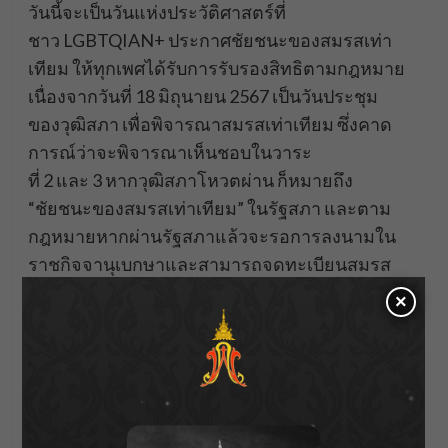
วันนี้จะเป็นวันแห่งประวัติศาสตร์ที่
ชาว LGBTQIAN+ ประกาศชัยชนะของสมรสเท่า
เทียม ให้ทุกเพศได้รับการรับรองสิทธิตามกฎหมาย
เนื่องจากวันที่ 18 มิถุนายน 2567 เป็นวันประชุม
ของวุฒิสภา เพื่อพิจารณาสมรสเท่าเทียม ซึ่งคาด
การณ์ว่าจะพิจารณาเห็นชอบในวาระ
ที่ 2 และ 3 หากวุฒิสภาโหวตผ่าน ก็หมายถึง
“ชัยชนะของสมรสเท่าเทียม” ในรัฐสภา และตาม
กฎหมายหากผ่านรัฐสภาแล้วจะรอการลงนามใน
ราชกิจจานุเบกษาและสามารถจดทะเบียนสมรส
ได้ภายใน 120 วัน ดังนั้นวันนี้ “นฤมิตไพรด์” จึงจัด
×
กิจกรรม “วันแห่งประวัติศาสตร์ ชัยชนะของสมรส
เท่าเทียม” ขึ้น ซึ่งนอกจากจะมาฟังการพิจารณา
เห็นชอบแล้ว ก็พร้อมจัดแรลลี่ไปที่ทำเนียบรัฐบาล
ด้วย เพื่อร่วมงาน “ฉลองสมรสเท่าเทียม” อย่างเป็น
ทางการ ซึ่งไฮไลท์สำคัญ อยู่ที่การโยนช่อดอกไม้