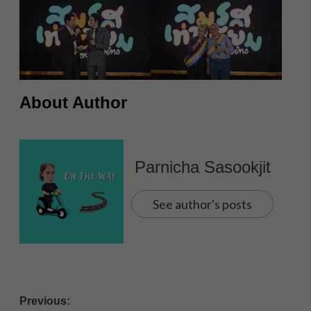
About Author
Parnicha Sasookjit
See author's posts
Post
Previous: