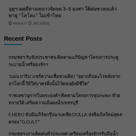
อุตุฯ เผยอีสานหนาวจัดลด 3–5 องศา ใต้ฝนซาลงแล้ว
พายุ “โคโตะ” ไม่เข้าไทย
Wichai S
28/11/2025
Recent Posts
กรมชลฯ รับฟังประชาชน ติดตามแก้ปัญหาโครงการประตู
ระบายน้ำศรีสองรักฯ
‘แมน การิน’ แชร์ความเชื่อชวนคิด! “อยากกินอะไรหลังจาก
ลาโลกนี้ ให้ใส่บาตรสิ่งนั้นไว้ตอนยังมีชีวิต”
ราชเลขานุการในพระองค์ฯ ติดตามโครงการหุบกะพง–ห้วย
ทรายใต้ เสริมความมั่นคงน้ำเพชรบุรี
F.HERO จับมือเกิร์ลกรุ๊ปมาเลเซีย DOLLA ส่งซิงเกิลใหม่สุดส
ตรอง “G.O.A.T”
กรมชลฯ เกาะติดฝนทั่วประเทศ เตรียมเครื่องจักรรับมือน้ำ