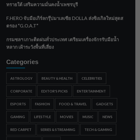
ทรายใต้ เสริมความมั่นคงน้ำเพชรบุรี
F.HERO จับมือเกิร์ลกรุ๊ปมาเลเซีย DOLLA ส่งซิงเกิลใหม่สุดส
ตรอง “G.O.A.T”
กรมชลฯ เกาะติดฝนทั่วประเทศ เตรียมเครื่องจักรรับมือน้ำ
หลาก เฝ้าระวังพื้นที่เสี่ยง
Categories
ASTROLOGY
BEAUTY & HEALTH
CELEBRITIES
CORPORATE
EDITOR'S PICKS
ENTERTAINMENT
ESPORTS
FASHION
FOOD & TRAVEL
GADGETS
GAMING
LIFESTYLE
MOVIES
MUSIC
NEWS
RED CARPET
SERIES & STREAMING
TECH & GAMING