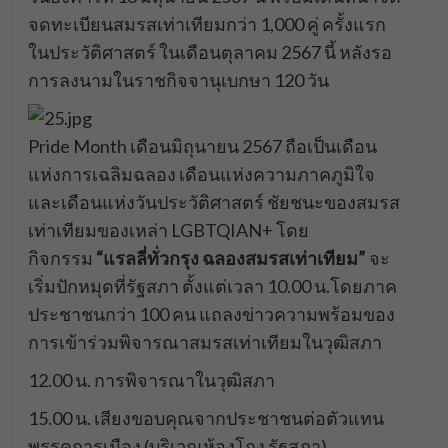
จดทะเบียนสมรสเท่าเทียมกว่า 1,000 คู่ ครั้งแรก
ในประวัติศาสตร์ ในเดือนตุลาคม 2567 นี้ หลังรอ
การลงนามในราชกิจจานุเบกษา 120 วัน
Pride Month เดือนมิถุนายน 2567 ถือเป็นเดือน
แห่งการเฉลิมฉลอง เดือนแห่งความภาคภูมิใจ
และเดือนแห่งวันประวัติศาสตร์ ชัยชนะของสมรส
เท่าเทียมของเหล่า LGBTQIAN+ โดย
กิจกรรม
“แรลลี่ทั่วกรุง ฉลองสมรสเท่าเทียม”
จะ
เริ่มปักหมุดที่รัฐสภา ตั้งแต่เวลา 10.00 น.โดยภาค
ประชาชนกว่า 100 คน แถลงข่าวความพร้อมของ
การเข้าร่วมพิจารณาสมรสเท่าเทียมในวุฒิสภา
12.00 น. การพิจารณาในวุฒิสภา
15.00 น. เสียงขอบคุณจากประชาชนต่อตัวแทน
พรรคการเมือง (บริเวณห้องโถง รัฐสภา)