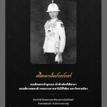
ของคู่รัก LGBTQIAN+ 6 คู่ ในทำเนียบรัฐบาล ซึ่ง
ไม่เคยมีมาก่อนและเป็นครั้งแรกในประเทศไทย
ก่อนจะขึ้นรถแห่แรลลี่ “สมรสเท่าเทียม” รอบกรุงฯ
มาที่หอศิลปวัฒนธรรมแห่งกรุงเทพมหานคร เพื่อ
ร่วมเฉลิมฉลองแบบฉ่ำ ๆ พร้อมเปิดป้ายโลโก้
สมรสเท่าเทียมหรือ“สัญลักษณ์สมรสเท่าเทียม”
อย่างเป็นทางการ ที่บริเวณหน้าหอศิลปวัฒนธรรม
แห่งกรุงเทพมหานคร ซึ่งป้ายสัญลักษณ์นี้จะขึ้นอยู่
ตลอด Pride Month เดือนมิถุนายน 2567 นี้
วาดดาว – อรรณว์ ชุมาพร
กล่าวทิ้งท้ายว่า
“มันคือ
ความสำเร็จที่ยิ่งใหญ่ที่พวกเรา
ชาว LGBTQIAN+ พยายามมาตลอดหลายปีจริง ๆ
เป็นการเฉลิมฉลองความสำเร็จอย่างเป็นทางการ
จากทุกภาคส่วน ดีใจที่เสียงของเราดังและทำ
สำเร็จแล้วในวันนี้ เราสามารถสร้างความเท่า
เทียมให้เกิดขึ้นในประเทศไทยได้ การแสดงออก