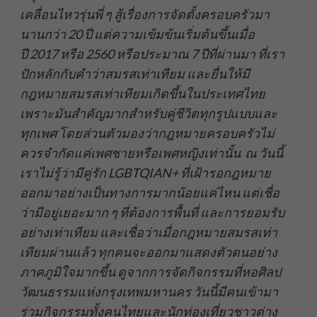
เคลื่อนไหวรุ่นพี่ ๆ สู้เรื่องการจัดตั้งครอบครัวมา
นานกว่า 20 ปี แต่ความเข้มข้นเริ่มต้นขึ้นเมื่อ
ปี 2017 หรือ 2560 หรือประมาณ 7 ปีที่ผ่านมา ที่เรา
ปักหลักกับคำว่าสมรสเท่าเทียม และยื่นให้มี
กฎหมายสมรสเท่าเทียมเกิดขึ้นในประเทศไทย
เพราะมันสำคัญมากสำหรับคู่ชีวิตทุกรูปแบบและ
ทุกเพศ โดยส่วนตัวมองว่ากฎหมายครอบครัวไม่
ควรจำกัดแค่เพศชายหรือเพศหญิงเท่านั้น ณ วันนี้
เราไม่รู้ว่ามีคู่รัก LGBTQIAN+ ที่เฝ้ารอกฎหมาย
ออกมาอย่างเป็นทางการมากน้อยแค่ไหน แต่เชื่อ
ว่ามีอยู่เยอะมาก ๆ ที่ต้องการพื้นที่ และการยอมรับ
อย่างเท่าเทียม และเชื่อว่าเมื่อกฎหมายสมรสเท่า
เทียมผ่านแล้ว ทุกคนจะออกมาแสดงตัวตนอย่าง
ภาคภูมิใจมากขึ้น ดูจากการจัดกิจกรรมที่หอศิลป
วัฒนธรรมแห่งกรุงเทพมหานคร วันนี้มีคนเข้ามา
ร่วมกิจกรรมทั้งคนไทยและนักท่องเที่ยวชาวต่าง