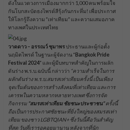
ดังในแวดวงการเมืองมากกว่า 1,000 คน พร้อมใจ
กันโบกสะบัดธงไพรด์สีรุ้งกันกระหึ่ม! เพื่อประกาศ
ให้โลกรู้ถึงความ “เท่าเทียม” และความเสมอภาค
ทางเพศในประเทศไทย
วาดดาว – อรรณว์ ชุมาพร
ประธานและผู้ก่อตั้ง
นฤมิตไพรด์ ในฐานะผู้จัดงาน “
Bangkok Pride
Festival 2024
” และผู้มีบทบาทสำคัญในการผลัก
ดันร่าง พ.ร.บ.ฉบับนี้ กล่าวว่า
“ความสำเร็จในการ
ผลักดันร่าง พ.ร.บ.สมรสเท่าเทียมครั้งนี้ เป็นเพียง
จุดเริ่มต้นของการสร้างสังคมที่เท่าเทียม และการ
เคารพในความหลากหลายทางเพศ ซึ่งการจัด
กิจกรรม
“สมรสเท่าเทียม ชัยชนะประชาชน”
ครั้งนี้
ถือเป็นการประกาศชัยชนะที่ยิ่งใหญ่ของสมรสเท่า
เทียม ของชาว LGBTQIAN+ ซึ่งวันนี้คือวันสำคัญ
ที่สุด วันที่เรารอคอยมานาน หลังจากที่นัก