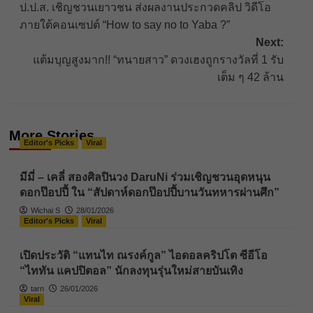
ป.ป.ส. เชิญชวนเยาวชน ส่งผลงานประกวดคลิป วิดีโอ
navigation
ภายใต้คอนเซปต์ “How to say no to Yaba ?”
Next:
แต้มบุญสูงมาก!! “ทนายสาว” ดวงเฮงถูกรางวัลที่ 1 รับ
เต็ม ๆ 42 ล้าน
More Stories
Editor's Picks
Viral
มีมี่ – เคลี่ สองศิลปินวง DaruNi ร่วมเชิญชวนอุดหนุน
ดอกป๊อปปี้ ใน “สัปดาห์ดอกป๊อปปี้บานวันทหารผ่านศึก”
Wichai S
28/01/2026
Editor's Picks
Viral
เปิดประวัติ “แทนไท ณรงค์กูล” ไอดอลคริปโต ซีอีโอ
“ไททัน แคปปิตอล” นักลงทุนรุ่นใหม่สายบันเทิง
tarn
26/01/2026
Viral