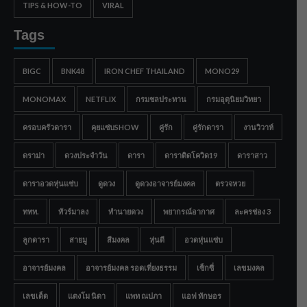
TIPS & HOW-TO
VIRAL
Tags
BIGC
BNK48
IRON CHEF THAILAND
MONO29
MONOMAX
NETFLIX
กรมชลประทาน
กรมอุตุนิยมวิทยา
ครอบครัวดารา
คุยแซ่บSHOW
คู่รัก
คู่รักดารา
งานวิวาห์
ดราม่า
ดวงประจำวัน
ดารา
ดาราติดโควิด19
ดาราสาว
ดาราอวดหุ่นแซ่บ
ดูดวง
ดูดวงอาจารย์มงคล
ตรวจหวย
ททท.
ทัวร์มาลง
ทำนายดวง
พยากรณ์อากาศ
ละครช่อง 3
ลูกดารา
สายมู
สีมงคล
หุ่นดี
อวดหุ่นแซ่บ
อาจารย์มงคล
อาจารย์มงคล รอดเที่ยงธรรม
เซ็กซี่
เลขมงคล
เลขเด็ด
แตงโม นิดา
แพท ณปภา
แอฟ ทักษอร