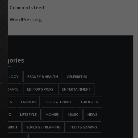
Comments feed
WordPress.org
tegories
STROLOGY
BEAUTY & HEALTH
CELEBRITIES
ORPORATE
EDITOR'S PICKS
ENTERTAINMENT
SPORTS
FASHION
FOOD & TRAVEL
GADGETS
AMING
LIFESTYLE
MOVIES
MUSIC
NEWS
ED CARPET
SERIES & STREAMING
TECH & GAMING