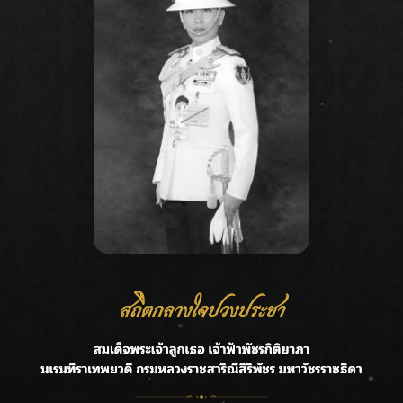
Recent Posts
Ca
ลุยไม่หยุด!! กรมชลฯ เร่งเคลียร์ผักตบชวา-ติดตั้งเครื่องสูบน้ำ
A
ทั่วไทย
C
“BILLKIN” สร้างความภาคภูมิใจ คว้ารางวัลใหญ่ Weibo
E
Malaysia พร้อมโชว์สุดประทับใจ
G
“สุริยะ” สั่งกรมชลฯ เฝ้าระวังน้ำ 24 ชม. รับมือฝนสิงหาคม
บริหารเชิงรุกลดเสี่ยงน้ำท่วม
R
เปิดตัวซิงเกิลเดบิวต์ “CGM48” รุ่นที่ 5 “รถไฟแห่งความหวัง”