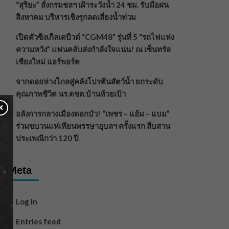
“สุริยะ” สั่งกรมชลฯ เฝ้าระวังน้ำ 24 ชม. รับมือฝน
สิงหาคม บริหารเชิงรุกลดเสี่ยงน้ำท่วม
เปิดตัวซิงเกิลเดบิวต์ “CGM48” รุ่นที่ 5 “รถไฟแห่ง
ความหวัง” แฟนคลับส่งกำลังใจแน่น! ณ เซ็นทรัล
เชียงใหม่ แอร์พอร์ต
จากดอยห่างไกลสู่คลังโปรตีนสัตว์น้ำ ยกระดับ
คุณภาพชีวิต นร.ตชด.บ้านห้วยเป้า
×
อลังการกลางเมืองดอกบัว! “เพชร – แอ้ม – แบม”
ร่วมขบวนแห่เทียนพรรษาอุบลฯ ครั้งแรก สืบสาน
ประเพณีกว่า 120 ปี
Meta
Log in
Entries feed