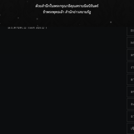
T
แฟนคลับส่งกำลังใจแน่น! ณ เซ็นทรัลเชียงใหม่ แอร์พอร์ต
Ta
จากดอยห่างไกลสู่คลังโปรตีนสัตว์น้ำ ยกระดับคุณภาพชีวิต
นร.ตชด.บ้านห้วยเป้า
B
M
ค
งา
ด
ต
ละ
อว
เซ็