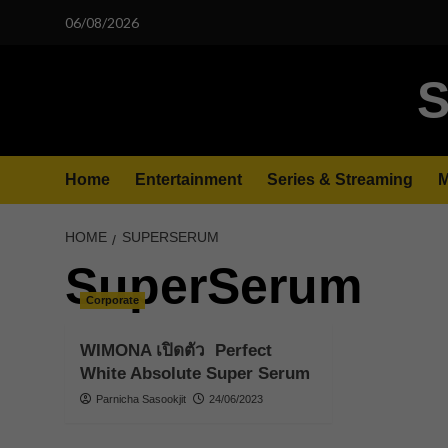
Skip
06/08/2026
to
content
S
Home
Entertainment
Series & Streaming
M
HOME
SUPERSERUM
SuperSerum
Corporate
WIMONA เปิดตัว Perfect
White Absolute Super Serum
Parnicha Sasookjit
24/06/2023