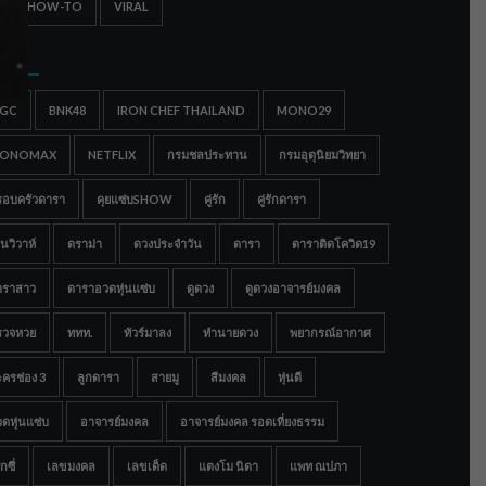
IPS & HOW-TO
VIRAL
gs
IGC
BNK48
IRON CHEF THAILAND
MONO29
ONOMAX
NETFLIX
กรมชลประทาน
กรมอุตุนิยมวิทยา
รอบครัวดารา
คุยแซ่บSHOW
คู่รัก
คู่รักดารา
นวิวาห์
ดราม่า
ดวงประจำวัน
ดารา
ดาราติดโควิด19
าราสาว
ดาราอวดหุ่นแซ่บ
ดูดวง
ดูดวงอาจารย์มงคล
รวจหวย
ททท.
ทัวร์มาลง
ทำนายดวง
พยากรณ์อากาศ
ครช่อง 3
ลูกดารา
สายมู
สีมงคล
หุ่นดี
ดหุ่นแซ่บ
อาจารย์มงคล
อาจารย์มงคล รอดเที่ยงธรรม
กซี่
เลขมงคล
เลขเด็ด
แตงโม นิดา
แพท ณปภา