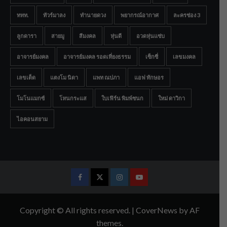
ททท.
ทัวร์มาลง
ทำนายดวง
พยากรณ์อากาศ
ละครช่อง 3
ลูกดารา
สายมู
สีมงคล
หุ่นดี
อวดหุ่นแซ่บ
อาจารย์มงคล
อาจารย์มงคล รอดเที่ยงธรรม
เซ็กซี่
เลขมงคล
เลขเด็ด
แตงโม นิดา
แพท ณปภา
แอฟ ทักษอร
โมโนแมกซ์
โหนกระแส
ใบเฟิร์น พิมพ์ชนก
ใหม่ ดาวิกา
ไอคอนสยาม
Facebook
Twitter
Instagram
Youtube
Copyright © All rights reserved.
|
CoverNews
by AF
themes.