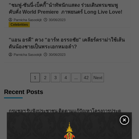
“ชมพู่-ซันนี่-เบ็คกี้”นำทัพนักแสดง ร่วมเดินพรมชมพู
คับคั่ง World Premiere ภาพยนตร์ Long Live Love!
Parnicha Sasookjit
30/06/2023
Celebrities
“แอน อรดี” ควง “อาร์ท อรรถชัย” เคลียร์ดราม่าใช้เส้น
ดันน้องชายเป็นพระเอกหมอลำ?
Parnicha Sasookjit
30/06/2023
Posts
1
…
2
3
4
42
Next
pagination
Recent Posts
กรมชลฯ รับฟังประชาชน ติดตามแก้ปัญหาโครงการประตู
ระบายน้ำศรีสองรักฯ
×
‘แมน การิน’ แชร์ความเชื่อชวนคิด! “อยากกินอะไรหลังจาก
ลาโลกนี้ ให้ใส่บาตรสิ่งนั้นไว้ตอนยังมีชีวิต”