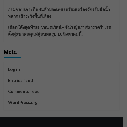
กรมชลฯ เกาะติดฝนทั่วประเทศ เตรียมเครื่องจักรรับมือน้ำ
หลาก เฝ้าระวังพื้นที่เสี่ยง
เดือดโค้งสุดท้าย! “ภณ ณวัสน์ – จีน่า ญีนา” ส่ง “ธาตรี” เรต
ติ้งพุ่ง พาคนดูแห่ลุ้นบทสรุป 10 สิงหาคมนี้ !
Meta
Log in
Entries feed
Comments feed
WordPress.org