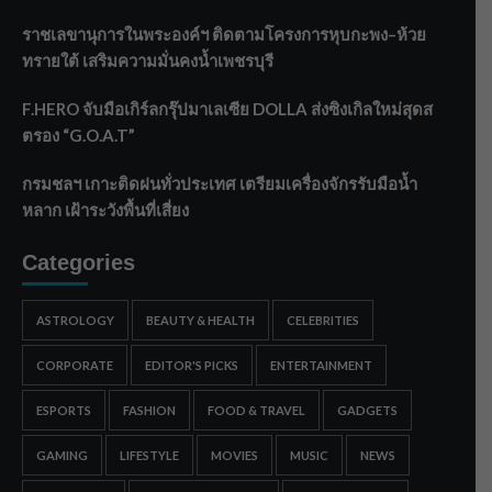
ราชเลขานุการในพระองค์ฯ ติดตามโครงการหุบกะพง–ห้วย
ทรายใต้ เสริมความมั่นคงน้ำเพชรบุรี
F.HERO จับมือเกิร์ลกรุ๊ปมาเลเซีย DOLLA ส่งซิงเกิลใหม่สุดส
ตรอง “G.O.A.T”
กรมชลฯ เกาะติดฝนทั่วประเทศ เตรียมเครื่องจักรรับมือน้ำ
หลาก เฝ้าระวังพื้นที่เสี่ยง
Categories
ASTROLOGY
BEAUTY & HEALTH
CELEBRITIES
CORPORATE
EDITOR'S PICKS
ENTERTAINMENT
ESPORTS
FASHION
FOOD & TRAVEL
GADGETS
GAMING
LIFESTYLE
MOVIES
MUSIC
NEWS