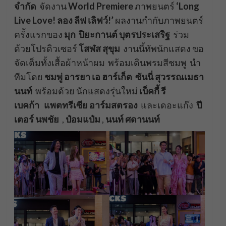
จำกัด
จัดงาน
World Premiere
ภาพยนตร์
‘Long
Live Love! ลอง ลีฟ เลิฟว์!’
ผลงานกำกับภาพยนตร์
ครั้งแรกของ
มุก ปิยะกานต์ บุตรประเสริฐ
ร่วม
ด้วยโปรดิวเซอร์
โสฬส สุขุม
งานนี้ทัพนักแสดง ขอ
จัดเต็มทั้งเสื้อผ้าหน้าผม พร้อมเดินพรมสีชมพู นำ
ทีมโดย
ชมพู่ อารยา เอ ฮาร์เก็ต
ซันนี่ สุวรรณเมธา
นนท์
พร้อมด้วย นักแสดงรุ่นใหม่
เบ็คกี้ รี
เบคก้า
แพตทรีเซีย อาร์มสตรอง
และเดอะแก๊ง
ปี
เตอร์ นพชัย
,
ป๋อมแป๋ม
,
นนท์
ศดานนท์