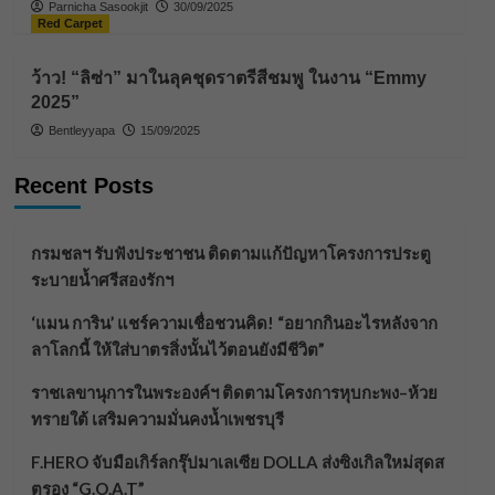
Parnicha Sasookjit
30/09/2025
Red Carpet
ว้าว! “ลิซ่า” มาในลุคชุดราตรีสีชมพู ในงาน “Emmy
2025”
Bentleyyapa
15/09/2025
Recent Posts
กรมชลฯ รับฟังประชาชน ติดตามแก้ปัญหาโครงการประตู
ระบายน้ำศรีสองรักฯ
‘แมน การิน’ แชร์ความเชื่อชวนคิด! “อยากกินอะไรหลังจาก
ลาโลกนี้ ให้ใส่บาตรสิ่งนั้นไว้ตอนยังมีชีวิต”
ราชเลขานุการในพระองค์ฯ ติดตามโครงการหุบกะพง–ห้วย
ทรายใต้ เสริมความมั่นคงน้ำเพชรบุรี
F.HERO จับมือเกิร์ลกรุ๊ปมาเลเซีย DOLLA ส่งซิงเกิลใหม่สุดส
ตรอง “G.O.A.T”