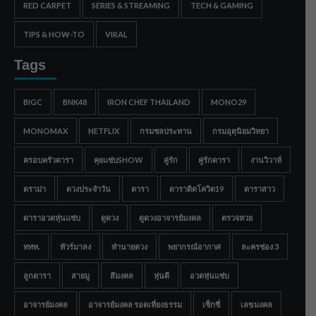
RED CARPET
SERIES & STREAMING
TECH & GAMING
TIPS & HOW-TO
VIRAL
Tags
BIGC
BNK48
IRON CHEF THAILAND
MONO29
MONOMAX
NETFLIX
กรมชลประทาน
กรมอุตุนิยมวิทยา
ครอบครัวดารา
คุยแซ่บSHOW
คู่รัก
คู่รักดารา
งานวิวาห์
ดราม่า
ดวงประจำวัน
ดารา
ดาราติดโควิด19
ดาราสาว
ดาราอวดหุ่นแซ่บ
ดูดวง
ดูดวงอาจารย์มงคล
ตรวจหวย
ททท.
ทัวร์มาลง
ทำนายดวง
พยากรณ์อากาศ
ละครช่อง 3
ลูกดารา
สายมู
สีมงคล
หุ่นดี
อวดหุ่นแซ่บ
อาจารย์มงคล
อาจารย์มงคล รอดเที่ยงธรรม
เซ็กซี่
เลขมงคล