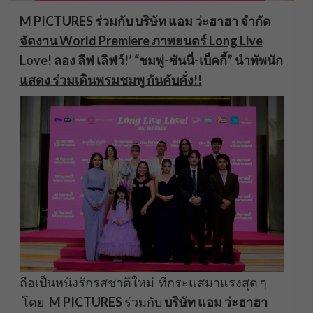
M PICTURES ร่วมกับ บริษัท แอม ว่ะฮาฮา จำกัด
จัดงาน World Premiere ภาพยนตร์ Long Live
Love! ลอง ลีฟ เลิฟว์!’
“ชมพู่-ซันนี่-เบ็คกี้” นำทัพนัก
แสดง ร่วมเดินพรมชมพู กันคับคั่ง!!
ถือเป็นหนังรักรสชาติใหม่ ที่กระแสมาแรงสุด ๆ
โดย
M PICTURES
ร่วมกับ
บริษัท แอม ว่ะฮาฮา