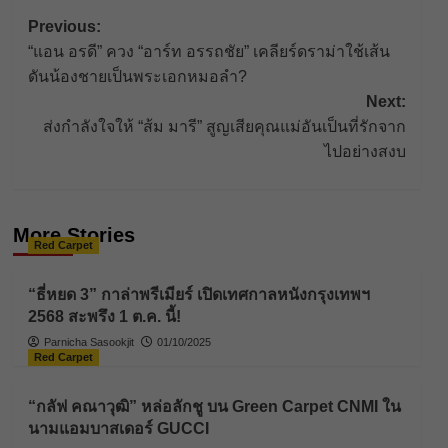
Post
Previous:
“แอน อรดี” ควง “อาร์ท อรรถชัย” เคลียร์ดราม่าใช้เส้น
navigation
ดันน้องชายเป็นพระเอกหมอลำ?
Next:
ส่งกำลังใจให้ “ส้ม มารี” สูญเสียคุณแม่อันเป็นที่รักจาก
ไปอย่างสงบ
More Stories
Red Carpet
“ธี่หยด 3” กาล่าพรีเมียร์ เปิดเทศกาลหนังกรุงเทพฯ
2568 สะพรึง 1 ต.ค. นี้!
Parnicha Sasookjit
01/10/2025
Red Carpet
“กลัฟ คณาวุฒิ” หล่อลักชู บน Green Carpet CNMI ใน
นามแอมบาสเดอร์ GUCCI