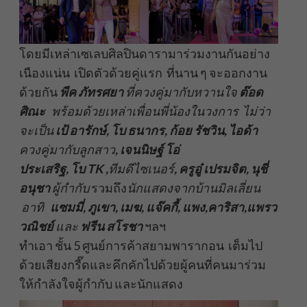
โดยมีเหล่าเซเลบศิลปินดารามาร่วมงานกันอย่าง
เนืองแน่น เปิดตัวด้วยคู่แรก ที่นาน ๆ จะออกงาน
ด้วยกัน
พีค ภัทรศยา
ที่ควงคู่มากับหวานใจ
ต๊อด
ศิณะ
พร้อมด้วยเหล่าเพื่อนพี่น้องในวงการ ไม่ว่า
จะเป็น
เป้ อารักษ์, โบ ธนากร, ก้อย รัชวิน, ไอด้า
ควงคู่มากับลูกสาว
, เจนนิษฐ์ โอ่
ประเสริฐ, โบ TK ,
ทีมดีไซเนอร์
, ครูอู๋ เปรมจิต, นุชี่
อนุชา
ผู้กำกับ
รวมถึง
นักแสดงจากบ้านมิลเลี่ยน
อาทิ
แซมมี่, ภูเขา, เมฆ, แจ๊คกี้, แพง,คาริสา,แพรว
วณิชย์
และ
ฟรีน สโรชา
ฯลฯ
ทำเอา ชั้น 5 ศูนย์การค้าสยามพารากอน เต็มไป
ด้วยเสียงกรี๊ดและคึกคักไปด้วยผู้คนที่คนมาร่วม
ให้กำลังใจผู้กำกับ และนักแสดง