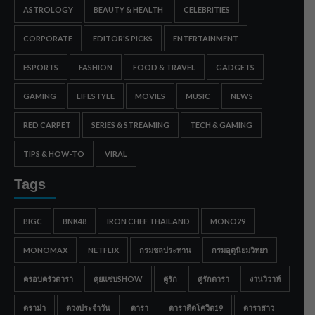
ASTROLOGY
BEAUTY & HEALTH
CELEBRITIES
CORPORATE
EDITOR'S PICKS
ENTERTAINMENT
ESPORTS
FASHION
FOOD & TRAVEL
GADGETS
GAMING
LIFESTYLE
MOVIES
MUSIC
NEWS
RED CARPET
SERIES & STREAMING
TECH & GAMING
TIPS & HOW-TO
VIRAL
Tags
BIGC
BNK48
IRON CHEF THAILAND
MONO29
MONOMAX
NETFLIX
กรมชลประทาน
กรมอุตุนิยมวิทยา
ครอบครัวดารา
คุยแซ่บSHOW
คู่รัก
คู่รักดารา
งานวิวาห์
ดราม่า
ดวงประจำวัน
ดารา
ดาราติดโควิด19
ดาราสาว