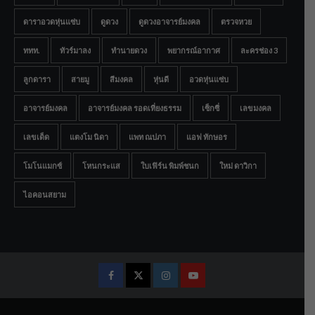
ดาราอวดหุ่นแซ่บ
ดูดวง
ดูดวงอาจารย์มงคล
ตรวจหวย
ททท.
ทัวร์มาลง
ทำนายดวง
พยากรณ์อากาศ
ละครช่อง 3
ลูกดารา
สายมู
สีมงคล
หุ่นดี
อวดหุ่นแซ่บ
อาจารย์มงคล
อาจารย์มงคล รอดเที่ยงธรรม
เซ็กซี่
เลขมงคล
เลขเด็ด
แตงโม นิดา
แพท ณปภา
แอฟ ทักษอร
โมโนแมกซ์
โหนกระแส
ใบเฟิร์น พิมพ์ชนก
ใหม่ ดาวิกา
ไอคอนสยาม
Facebook
Twitter
Instagram
Youtube