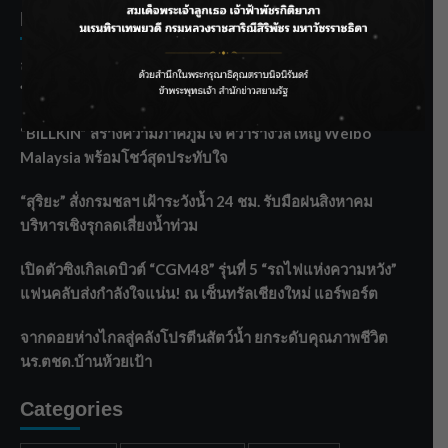
Recent Posts
ลุยไม่หยุด!! กรมชลฯ เร่งเคลียร์ผักตบชวา-ติดตั้งเครื่องสูบน้ำ
ทั่วไทย
“BILLKIN” สร้างความภาคภูมิใจ คว้ารางวัลใหญ่ Weibo
Malaysia พร้อมโชว์สุดประทับใจ
“สุริยะ” สั่งกรมชลฯ เฝ้าระวังน้ำ 24 ชม. รับมือฝนสิงหาคม
บริหารเชิงรุกลดเสี่ยงน้ำท่วม
เปิดตัวซิงเกิลเดบิวต์ “CGM48” รุ่นที่ 5 “รถไฟแห่งความหวัง”
แฟนคลับส่งกำลังใจแน่น! ณ เซ็นทรัลเชียงใหม่ แอร์พอร์ต
จากดอยห่างไกลสู่คลังโปรตีนสัตว์น้ำ ยกระดับคุณภาพชีวิต
นร.ตชด.บ้านห้วยเป้า
Categories