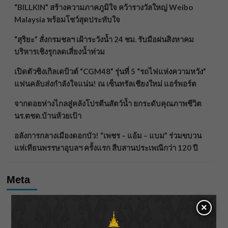
“BILLKIN” สร้างความภาคภูมิใจ คว้ารางวัลใหญ่ Weibo
Malaysia พร้อมโชว์สุดประทับใจ
“สุริยะ” สั่งกรมชลฯ เฝ้าระวังน้ำ 24 ชม. รับมือฝนสิงหาคม
บริหารเชิงรุกลดเสี่ยงน้ำท่วม
เปิดตัวซิงเกิลเดบิวต์ “CGM48” รุ่นที่ 5 “รถไฟแห่งความหวัง”
แฟนคลับส่งกำลังใจแน่น! ณ เซ็นทรัลเชียงใหม่ แอร์พอร์ต
จากดอยห่างไกลสู่คลังโปรตีนสัตว์น้ำ ยกระดับคุณภาพชีวิต
นร.ตชด.บ้านห้วยเป้า
อลังการกลางเมืองดอกบัว! “เพชร – แอ้ม – แบม” ร่วมขบวน
แห่เทียนพรรษาอุบลฯ ครั้งแรก สืบสานประเพณีกว่า 120 ปี
Meta
×
Log in