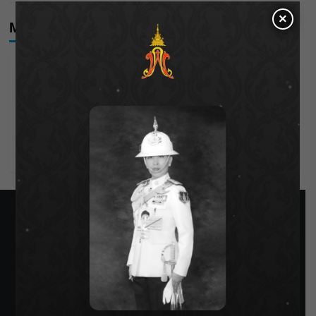
×
Meta
Log in
Entries feed
Comments feed
WordPress.org