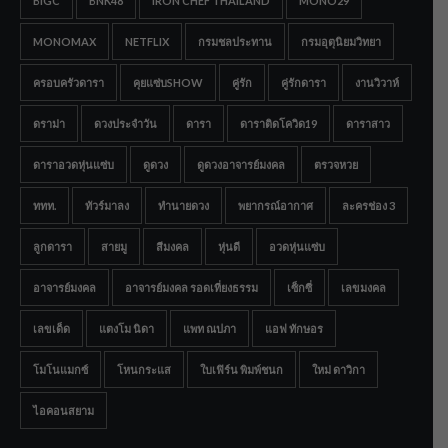
BIGC
BNK48
IRON CHEF THAILAND
MONO29
MONOMAX
NETFLIX
กรมชลประทาน
กรมอุตุนิยมวิทยา
ครอบครัวดารา
คุยแซ่บSHOW
คู่รัก
คู่รักดารา
งานวิวาห์
ดราม่า
ดวงประจำวัน
ดารา
ดาราติดโควิด19
ดาราสาว
ดาราอวดหุ่นแซ่บ
ดูดวง
ดูดวงอาจารย์มงคล
ตรวจหวย
ททท.
ทัวร์มาลง
ทำนายดวง
พยากรณ์อากาศ
ละครช่อง 3
ลูกดารา
สายมู
สีมงคล
หุ่นดี
อวดหุ่นแซ่บ
อาจารย์มงคล
อาจารย์มงคล รอดเที่ยงธรรม
เซ็กซี่
เลขมงคล
เลขเด็ด
แตงโม นิดา
แพท ณปภา
แอฟ ทักษอร
โมโนแมกซ์
โหนกระแส
ใบเฟิร์น พิมพ์ชนก
ใหม่ ดาวิกา
ไอคอนสยาม