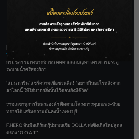
SIAMRATH VARIETY
THE BEST ENTERTAINMENT
Recent Posts
กรมชลฯ รับฟังประชาชน ติดตามแก้ปัญหาโครงการประตู
ระบายน้ำศรีสองรักฯ
‘แมน การิน’ แชร์ความเชื่อชวนคิด! “อยากกินอะไรหลังจาก
ลาโลกนี้ ให้ใส่บาตรสิ่งนั้นไว้ตอนยังมีชีวิต”
ราชเลขานุการในพระองค์ฯ ติดตามโครงการหุบกะพง–ห้วย
ทรายใต้ เสริมความมั่นคงน้ำเพชรบุรี
F.HERO จับมือเกิร์ลกรุ๊ปมาเลเซีย DOLLA ส่งซิงเกิลใหม่สุดส
ตรอง “G.O.A.T”