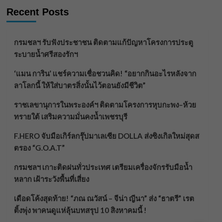
Recent Posts
กรมชลฯ รับฟังประชาชน ติดตามแก้ปัญหาโครงการประตู
ระบายน้ำศรีสองรักฯ
‘แมน การิน’ แชร์ความเชื่อชวนคิด! “อยากกินอะไรหลังจาก
ลาโลกนี้ ให้ใส่บาตรสิ่งนั้นไว้ตอนยังมีชีวิต”
ราชเลขานุการในพระองค์ฯ ติดตามโครงการหุบกะพง–ห้วย
ทรายใต้ เสริมความมั่นคงน้ำเพชรบุรี
F.HERO จับมือเกิร์ลกรุ๊ปมาเลเซีย DOLLA ส่งซิงเกิลใหม่สุดส
ตรอง “G.O.A.T”
กรมชลฯ เกาะติดฝนทั่วประเทศ เตรียมเครื่องจักรรับมือน้ำ
หลาก เฝ้าระวังพื้นที่เสี่ยง
เดือดโค้งสุดท้าย! “ภณ ณวัสน์ – จีน่า ญีนา” ส่ง “ธาตรี” เรต
ติ้งพุ่ง พาคนดูแห่ลุ้นบทสรุป 10 สิงหาคมนี้ !