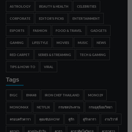
ASTROLOGY
BEAUTY & HEALTH
CELEBRITIES
CORPORATE
EDITOR'S PICKS
ENTERTAINMENT
ESPORTS
FASHION
FOOD & TRAVEL
GADGETS
GAMING
LIFESTYLE
MOVIES
MUSIC
NEWS
RED CARPET
SERIES & STREAMING
TECH & GAMING
TIPS & HOW-TO
VIRAL
Tags
BIGC
BNK48
IRON CHEF THAILAND
MONO29
MONOMAX
NETFLIX
กรมชลประทาน
กรมอุตุนิยมวิทยา
ครอบครัวดารา
คุยแซ่บSHOW
คู่รัก
คู่รักดารา
งานวิวาห์
ดราม่า
ดวงประจำวัน
ดารา
ดาราติดโควิด19
ดาราสาว