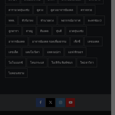
ดาราอวดหุ่นแซ่บ
ดูดวง
ดูดวงอาจารย์มงคล
ตรวจหวย
ททท.
ทัวร์มาลง
ทำนายดวง
พยากรณ์อากาศ
ละครช่อง 3
ลูกดารา
สายมู
สีมงคล
หุ่นดี
อวดหุ่นแซ่บ
อาจารย์มงคล
อาจารย์มงคล รอดเที่ยงธรรม
เซ็กซี่
เลขมงคล
เลขเด็ด
แตงโม นิดา
แพท ณปภา
แอฟ ทักษอร
โมโนแมกซ์
โหนกระแส
ใบเฟิร์น พิมพ์ชนก
ใหม่ ดาวิกา
ไอคอนสยาม
Facebook
Twitter
Instagram
Youtube