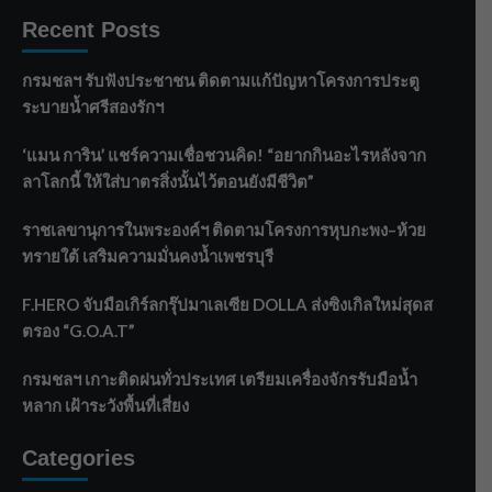
Recent Posts
กรมชลฯ รับฟังประชาชน ติดตามแก้ปัญหาโครงการประตู
ระบายน้ำศรีสองรักฯ
‘แมน การิน’ แชร์ความเชื่อชวนคิด! “อยากกินอะไรหลังจาก
ลาโลกนี้ ให้ใส่บาตรสิ่งนั้นไว้ตอนยังมีชีวิต”
ราชเลขานุการในพระองค์ฯ ติดตามโครงการหุบกะพง–ห้วย
ทรายใต้ เสริมความมั่นคงน้ำเพชรบุรี
F.HERO จับมือเกิร์ลกรุ๊ปมาเลเซีย DOLLA ส่งซิงเกิลใหม่สุดส
ตรอง “G.O.A.T”
กรมชลฯ เกาะติดฝนทั่วประเทศ เตรียมเครื่องจักรรับมือน้ำ
หลาก เฝ้าระวังพื้นที่เสี่ยง
Categories