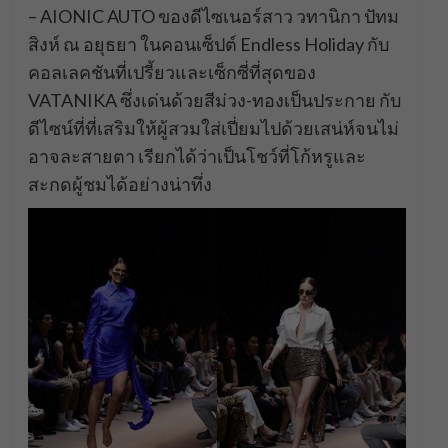
– AIONIC AUTO ของดีไซเนอร์สาว วทานิกา ปัทม
สิงห์ ณ อยุธยา ในคอนเซ็ปต์ Endless Holiday กับ
คอลเลคชันที่เปรี้ยวและเซ็กซี่ที่สุดของ
VATANIKA ซึ่งเด่นด้วยสีม่วง-ทองเป็นประกาย กับ
ดีไซน์ที่ที่เสริมให้ผู้สวมใส่เปี่ยมไปด้วยเสน่ห์จนไม่
อาจละสายตา เรียกได้ว่าเป็นโชว์ที่โก้หรูและ
สะกดผู้ชมได้อย่างน่าทึ่ง