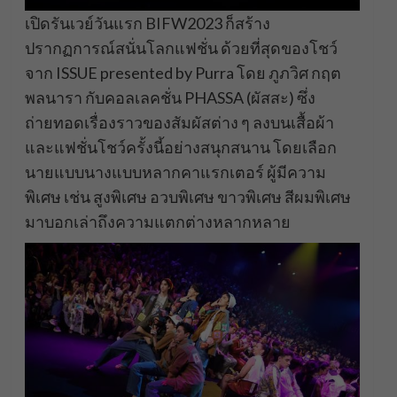
เปิดรันเวย์วันแรก BIFW2023 ก็สร้าง
ปรากฏการณ์สนั่นโลกแฟชั่น ด้วยที่สุดของโชว์
จาก ISSUE presented by Purra โดย ภูภวิศ กฤต
พลนารา กับคอลเลคชั่น PHASSA (ผัสสะ) ซึ่ง
ถ่ายทอดเรื่องราวของสัมผัสต่าง ๆ ลงบนเสื้อผ้า
และแฟชั่นโชว์ครั้งนี้อย่างสนุกสนาน โดยเลือก
นายแบบนางแบบหลากคาแรกเตอร์ ผู้มีความ
พิเศษ เช่น สูงพิเศษ อวบพิเศษ ขาวพิเศษ สีผมพิเศษ
มาบอกเล่าถึงความแตกต่างหลากหลาย