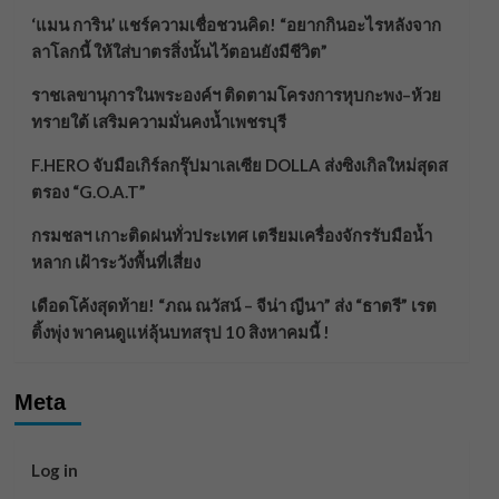
‘แมน การิน’ แชร์ความเชื่อชวนคิด! “อยากกินอะไรหลังจาก
ลาโลกนี้ ให้ใส่บาตรสิ่งนั้นไว้ตอนยังมีชีวิต”
ราชเลขานุการในพระองค์ฯ ติดตามโครงการหุบกะพง–ห้วย
ทรายใต้ เสริมความมั่นคงน้ำเพชรบุรี
F.HERO จับมือเกิร์ลกรุ๊ปมาเลเซีย DOLLA ส่งซิงเกิลใหม่สุดส
ตรอง “G.O.A.T”
กรมชลฯ เกาะติดฝนทั่วประเทศ เตรียมเครื่องจักรรับมือน้ำ
หลาก เฝ้าระวังพื้นที่เสี่ยง
เดือดโค้งสุดท้าย! “ภณ ณวัสน์ – จีน่า ญีนา” ส่ง “ธาตรี” เรต
ติ้งพุ่ง พาคนดูแห่ลุ้นบทสรุป 10 สิงหาคมนี้ !
Meta
Log in