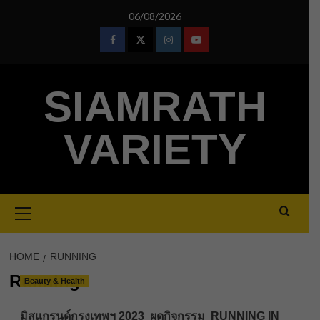
Skip
06/08/2026
to
content
Facebook
Twitter
Instagram
Youtube
SIAMRATH
VARIETY
Primary
Menu
HOME
RUNNING
Running
Beauty & Health
มิสแกรนด์กรุงเทพฯ 2023 ผุดกิจกรรม RUNNING IN