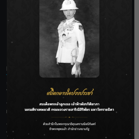
SIAMRATH VARIETY
THE BEST ENTERTAINMENT
Recent Posts
ลุยไม่หยุด!! กรมชลฯ เร่งเคลียร์ผักตบชวา-ติดตั้งเครื่องสูบน้ำ
ทั่วไทย
“BILLKIN” สร้างความภาคภูมิใจ คว้ารางวัลใหญ่ Weibo
Malaysia พร้อมโชว์สุดประทับใจ
“สุริยะ” สั่งกรมชลฯ เฝ้าระวังน้ำ 24 ชม. รับมือฝนสิงหาคม
บริหารเชิงรุกลดเสี่ยงน้ำท่วม