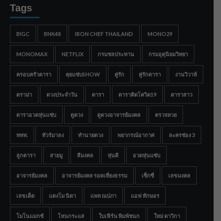
Tags
BIGC
BNK48
IRON CHEF THAILAND
MONO29
MONOMAX
NETFLIX
กรมชลประทาน
กรมอุตุนิยมวิทยา
ครอบครัวดารา
คุยแซ่บSHOW
คู่รัก
คู่รักดารา
งานวิวาห์
ดราม่า
ดวงประจำวัน
ดารา
ดาราติดโควิด19
ดาราสาว
ดาราอวดหุ่นแซ่บ
ดูดวง
ดูดวงอาจารย์มงคล
ตรวจหวย
ททท.
ทัวร์มาลง
ทำนายดวง
พยากรณ์อากาศ
ละครช่อง 3
ลูกดารา
สายมู
สีมงคล
หุ่นดี
อวดหุ่นแซ่บ
อาจารย์มงคล
อาจารย์มงคล รอดเที่ยงธรรม
เซ็กซี่
เลขมงคล
เลขเด็ด
แตงโม นิดา
แพท ณปภา
แอฟ ทักษอร
โมโนแมกซ์
โหนกระแส
ใบเฟิร์น พิมพ์ชนก
ใหม่ ดาวิกา