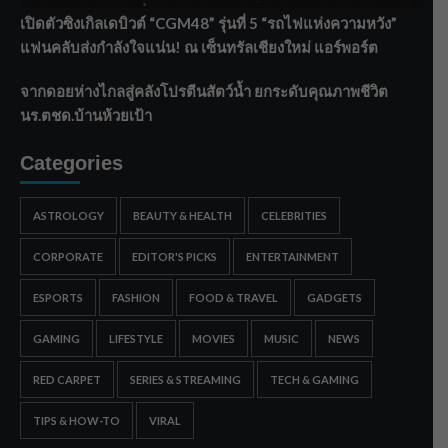
เปิดตัวซิงเกิลเดบิวต์ “CGM48” รุ่นที่ 5 “รถไฟแห่งความหวัง”
แฟนคลับส่งกำลังใจแน่น! ณ เซ็นทรัลเชียงใหม่ แอร์พอร์ต
จากดอยห่างไกลสู่คลังโปรตีนสัตว์น้ำ ยกระดับคุณภาพชีวิต
นร.ตชด.บ้านห้วยเป้า
Categories
ASTROLOGY
BEAUTY & HEALTH
CELEBRITIES
CORPORATE
EDITOR'S PICKS
ENTERTAINMENT
ESPORTS
FASHION
FOOD & TRAVEL
GADGETS
GAMING
LIFESTYLE
MOVIES
MUSIC
NEWS
RED CARPET
SERIES & STREAMING
TECH & GAMING
TIPS & HOW-TO
VIRAL