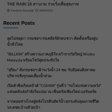
THE RAIN 18 สาวงาม ร่วมวิ่งเพื่อสุขภาพ
Parnicha Sasookjit
06/09/2022
Recent Posts
ลุยไม่หยุด!! กรมชลฯ เร่งเคลียร์ผักตบชวา-ติดตั้งเครื่องสูบ
น้ำทั่วไทย
“BILLKIN” สร้างความภาคภูมิใจ คว้ารางวัลใหญ่ Weibo
Malaysia พร้อมโชว์สุดประทับใจ
“สุริยะ” สั่งกรมชลฯ เฝ้าระวังน้ำ 24 ชม. รับมือฝนสิงหาคม
บริหารเชิงรุกลดเสี่ยงน้ำท่วม
เปิดตัวซิงเกิลเดบิวต์ “CGM48” รุ่นที่ 5 “รถไฟแห่งความหวัง”
แฟนคลับส่งกำลังใจแน่น! ณ เซ็นทรัลเชียงใหม่ แอร์พอร์ต
จากดอยห่างไกลสู่คลังโปรตีนสัตว์น้ำ ยกระดับคุณภาพชีวิต
นร.ตชด.บ้านห้วยเป้า