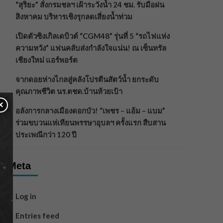
“สุริยะ” สั่งกรมชลฯ เฝ้าระวังน้ำ 24 ชม. รับมือฝน
สิงหาคม บริหารเชิงรุกลดเสี่ยงน้ำท่วม
เปิดตัวซิงเกิลเดบิวต์ “CGM48” รุ่นที่ 5 “รถไฟแห่ง
ความหวัง” แฟนคลับส่งกำลังใจแน่น! ณ เซ็นทรัล
เชียงใหม่ แอร์พอร์ต
จากดอยห่างไกลสู่คลังโปรตีนสัตว์น้ำ ยกระดับ
คุณภาพชีวิต นร.ตชด.บ้านห้วยเป้า
×
อลังการกลางเมืองดอกบัว! “เพชร – แอ้ม – แบม”
ร่วมขบวนแห่เทียนพรรษาอุบลฯ ครั้งแรก สืบสาน
ประเพณีกว่า 120 ปี
Meta
Log in
Entries feed