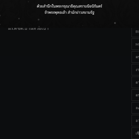
T
แฟนคลับส่งกำลังใจแน่น! ณ เซ็นทรัลเชียงใหม่ แอร์พอร์ต
Ta
จากดอยห่างไกลสู่คลังโปรตีนสัตว์น้ำ ยกระดับคุณภาพชีวิต
นร.ตชด.บ้านห้วยเป้า
B
M
ค
งา
ด
ต
ละ
อว
เซ็