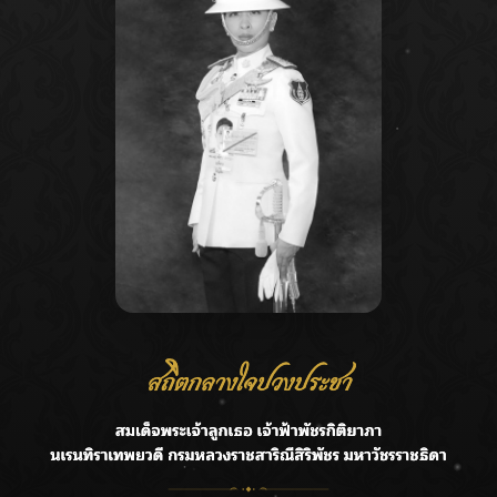
Recent Posts
Ca
ลุยไม่หยุด!! กรมชลฯ เร่งเคลียร์ผักตบชวา-ติดตั้งเครื่องสูบน้ำ
A
ทั่วไทย
C
“BILLKIN” สร้างความภาคภูมิใจ คว้ารางวัลใหญ่ Weibo
E
Malaysia พร้อมโชว์สุดประทับใจ
G
“สุริยะ” สั่งกรมชลฯ เฝ้าระวังน้ำ 24 ชม. รับมือฝนสิงหาคม
บริหารเชิงรุกลดเสี่ยงน้ำท่วม
R
เปิดตัวซิงเกิลเดบิวต์ “CGM48” รุ่นที่ 5 “รถไฟแห่งความหวัง”