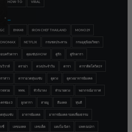
IPS & HOW-TO
VIRAL
gs
IGC
BNK48
IRON CHEF THAILAND
MONO29
ONOMAX
NETFLIX
กรมชลประทาน
กรมอุตุนิยมวิทยา
รอบครัวดารา
คุยแซ่บSHOW
คู่รัก
คู่รักดารา
นวิวาห์
ดราม่า
ดวงประจำวัน
ดารา
ดาราติดโควิด19
าราสาว
ดาราอวดหุ่นแซ่บ
ดูดวง
ดูดวงอาจารย์มงคล
รวจหวย
ททท.
ทัวร์มาลง
ทำนายดวง
พยากรณ์อากาศ
ครช่อง 3
ลูกดารา
สายมู
สีมงคล
หุ่นดี
ดหุ่นแซ่บ
อาจารย์มงคล
อาจารย์มงคล รอดเที่ยงธรรม
กซี่
เลขมงคล
เลขเด็ด
แตงโม นิดา
แพท ณปภา