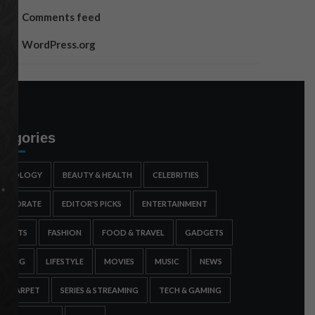
Comments feed
WordPress.org
tegories
STROLOGY
BEAUTY & HEALTH
CELEBRITIES
ORPORATE
EDITOR'S PICKS
ENTERTAINMENT
SPORTS
FASHION
FOOD & TRAVEL
GADGETS
AMING
LIFESTYLE
MOVIES
MUSIC
NEWS
ED CARPET
SERIES & STREAMING
TECH & GAMING