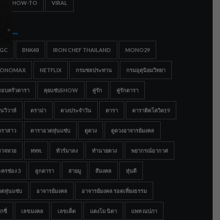
IPS & HOW-TO
VIRAL
gs
IGC
BNK48
IRON CHEF THAILAND
MONO29
ONOMAX
NETFLIX
กรมชลประทาน
กรมอุตุนิยมวิทยา
รอบครัวดารา
คุยแซ่บSHOW
คู่รัก
คู่รักดารา
นวิวาห์
ดราม่า
ดวงประจำวัน
ดารา
ดาราติดโควิด19
าราสาว
ดาราอวดหุ่นแซ่บ
ดูดวง
ดูดวงอาจารย์มงคล
รวจหวย
ททท.
ทัวร์มาลง
ทำนายดวง
พยากรณ์อากาศ
ครช่อง 3
ลูกดารา
สายมู
สีมงคล
หุ่นดี
ดหุ่นแซ่บ
อาจารย์มงคล
อาจารย์มงคล รอดเที่ยงธรรม
กซี่
เลขมงคล
เลขเด็ด
แตงโม นิดา
แพท ณปภา