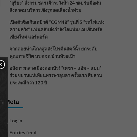
“สุริยะ” สั่งกรมชลฯ เฝ้าระวังน้ำ 24 ชม. รับมือฝน
สิงหาคม บริหารเชิงรุกลดเสี่ยงน้ำท่วม
เปิดตัวซิงเกิลเดบิวต์ “CGM48” รุ่นที่ 5 “รถไฟแห่ง
ความหวัง” แฟนคลับส่งกำลังใจแน่น! ณ เซ็นทรัล
เชียงใหม่ แอร์พอร์ต
จากดอยห่างไกลสู่คลังโปรตีนสัตว์น้ำ ยกระดับ
คุณภาพชีวิต นร.ตชด.บ้านห้วยเป้า
×
อลังการกลางเมืองดอกบัว! “เพชร – แอ้ม – แบม”
ร่วมขบวนแห่เทียนพรรษาอุบลฯ ครั้งแรก สืบสาน
ประเพณีกว่า 120 ปี
Meta
Log in
Entries feed