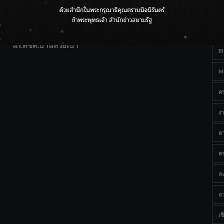
T
แฟนคลับส่งกำลังใจแน่น! ณ เซ็นทรัลเชียงใหม่ แอร์พอร์ต
Ta
จากดอยห่างไกลสู่คลังโปรตีนสัตว์น้ำ ยกระดับคุณภาพชีวิต
นร.ตชด.บ้านห้วยเป้า
B
M
ค
งา
ด
ต
ละ
อว
เซ็