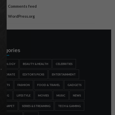
Comments feed
WordPress.org
tegories
STROLOGY
BEAUTY & HEALTH
CELEBRITIES
ORPORATE
EDITOR'S PICKS
ENTERTAINMENT
SPORTS
FASHION
FOOD & TRAVEL
GADGETS
AMING
LIFESTYLE
MOVIES
MUSIC
NEWS
ED CARPET
SERIES & STREAMING
TECH & GAMING