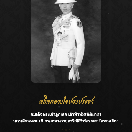
Recent Posts
Ca
ลุยไม่หยุด!! กรมชลฯ เร่งเคลียร์ผักตบชวา-ติดตั้งเครื่องสูบน้ำ
A
ทั่วไทย
C
“BILLKIN” สร้างความภาคภูมิใจ คว้ารางวัลใหญ่ Weibo
E
Malaysia พร้อมโชว์สุดประทับใจ
G
“สุริยะ” สั่งกรมชลฯ เฝ้าระวังน้ำ 24 ชม. รับมือฝนสิงหาคม
บริหารเชิงรุกลดเสี่ยงน้ำท่วม
R
เปิดตัวซิงเกิลเดบิวต์ “CGM48” รุ่นที่ 5 “รถไฟแห่งความหวัง”