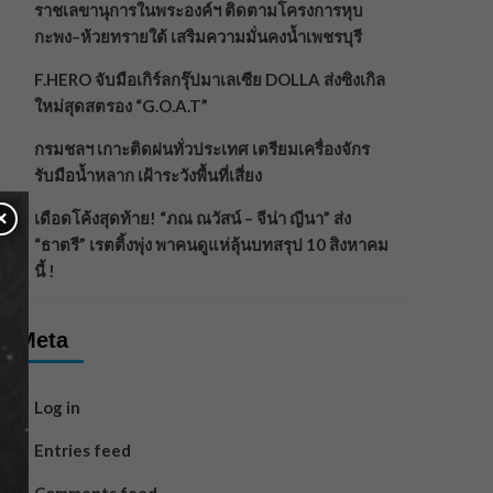
ราชเลขานุการในพระองค์ฯ ติดตามโครงการหุบ
กะพง–ห้วยทรายใต้ เสริมความมั่นคงน้ำเพชรบุรี
F.HERO จับมือเกิร์ลกรุ๊ปมาเลเซีย DOLLA ส่งซิงเกิล
ใหม่สุดสตรอง “G.O.A.T”
กรมชลฯ เกาะติดฝนทั่วประเทศ เตรียมเครื่องจักร
รับมือน้ำหลาก เฝ้าระวังพื้นที่เสี่ยง
×
เดือดโค้งสุดท้าย! “ภณ ณวัสน์ – จีน่า ญีนา” ส่ง
“ธาตรี” เรตติ้งพุ่ง พาคนดูแห่ลุ้นบทสรุป 10 สิงหาคม
นี้ !
Meta
Log in
Entries feed