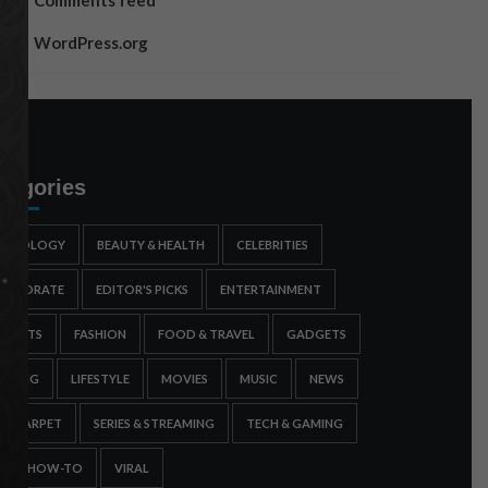
Comments feed
WordPress.org
tegories
STROLOGY
BEAUTY & HEALTH
CELEBRITIES
ORPORATE
EDITOR'S PICKS
ENTERTAINMENT
SPORTS
FASHION
FOOD & TRAVEL
GADGETS
AMING
LIFESTYLE
MOVIES
MUSIC
NEWS
ED CARPET
SERIES & STREAMING
TECH & GAMING
IPS & HOW-TO
VIRAL