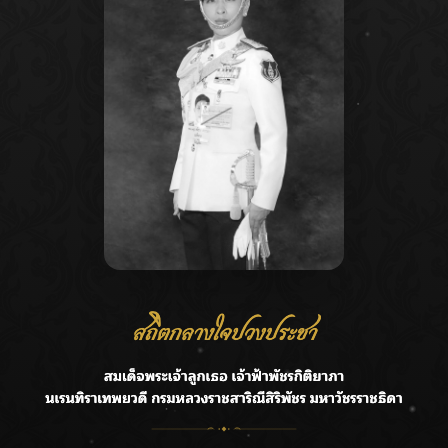
Recent Posts
Ca
กรมชลฯ รับฟังประชาชน ติดตามแก้ปัญหาโครงการประตู
A
ระบายน้ำศรีสองรักฯ
C
‘แมน การิน’ แชร์ความเชื่อชวนคิด! “อยากกินอะไรหลังจาก
E
ลาโลกนี้ ให้ใส่บาตรสิ่งนั้นไว้ตอนยังมีชีวิต”
G
ราชเลขานุการในพระองค์ฯ ติดตามโครงการหุบกะพง–ห้วย
ทรายใต้ เสริมความมั่นคงน้ำเพชรบุรี
R
F.HERO จับมือเกิร์ลกรุ๊ปมาเลเซีย DOLLA ส่งซิงเกิลใหม่สุดส
T
ตรอง “G.O.A.T”