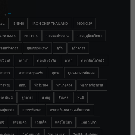
gs
IGC
BNK48
IRON CHEF THAILAND
MONO29
ONOMAX
NETFLIX
กรมชลประทาน
กรมอุตุนิยมวิทยา
รอบครัวดารา
คุยแซ่บSHOW
คู่รัก
คู่รักดารา
นวิวาห์
ดราม่า
ดวงประจำวัน
ดารา
ดาราติดโควิด19
าราสาว
ดาราอวดหุ่นแซ่บ
ดูดวง
ดูดวงอาจารย์มงคล
รวจหวย
ททท.
ทัวร์มาลง
ทำนายดวง
พยากรณ์อากาศ
ครช่อง 3
ลูกดารา
สายมู
สีมงคล
หุ่นดี
ดหุ่นแซ่บ
อาจารย์มงคล
อาจารย์มงคล รอดเที่ยงธรรม
กซี่
เลขมงคล
เลขเด็ด
แตงโม นิดา
แพท ณปภา
อฟ ทักษอร
โมโนแมกซ์
โหนกระแส
ใบเฟิร์น พิมพ์ชนก