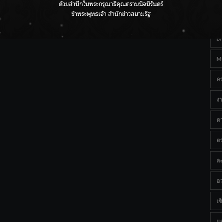
Ta
กรมชลฯ เกาะติดฝนทั่วประเทศ เตรียมเครื่องจักรรับมือน้ำ
หลาก เฝ้าระวังพื้นที่เสี่ยง
B
M
ค
งา
ด
ต
ละ
อว
เซ็
แ