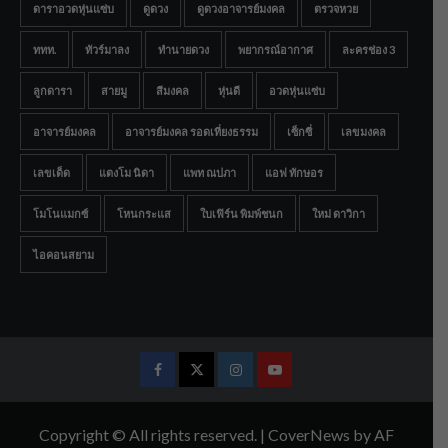
ดาราอวดหุ่นแซ่บ
ดูดวง
ดูดวงอาจารย์มงคล
ตรวจหวย
ททท.
ทัวร์มาลง
ทำนายดวง
พยากรณ์อากาศ
ละครช่อง 3
ลูกดารา
สายมู
สีมงคล
หุ่นดี
อวดหุ่นแซ่บ
อาจารย์มงคล
อาจารย์มงคล รอดเที่ยงธรรม
เซ็กซี่
เลขมงคล
เลขเด็ด
แตงโม นิดา
แพท ณปภา
แอฟ ทักษอร
โมโนแมกซ์
โหนกระแส
ใบเฟิร์น พิมพ์ชนก
ใหม่ ดาวิกา
ไอคอนสยาม
Facebook
Twitter
Instagram
Youtube
Copyright © All rights reserved.
|
CoverNews
by AF