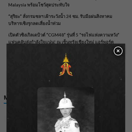
Malaysia พร้อมโชว์สุดประทับใจ
“สุริยะ” สั่งกรมชลฯ เฝ้าระวังน้ำ 24 ชม. รับมือฝนสิงหาคม
บริหารเชิงรุกลดเสี่ยงน้ำท่วม
เปิดตัวซิงเกิลเดบิวต์ “CGM48” รุ่นที่ 5 “รถไฟแห่งความหวัง”
แฟนคลับส่งกำลังใจแน่น! ณ เซ็นทรัลเชียงใหม่ แอร์พอร์ต
×
จากดอยห่างไกลสู่คลังโปรตีนสัตว์น้ำ ยกระดับคุณภาพชีวิต
นร.ตชด.บ้านห้วยเป้า
อลังการกลางเมืองดอกบัว! “เพชร – แอ้ม – แบม” ร่วมขบวน
แห่เทียนพรรษาอุบลฯ ครั้งแรก สืบสานประเพณีกว่า 120 ปี
Meta
Log in
Entries feed