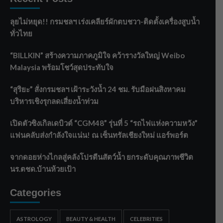
ลุยไม่หยุด!! กรมชลฯ เร่งเคลียร์ผักตบชวา-ติดตั้งเครื่องสูบน้ำ
ทั่วไทย
“BILLKIN” สร้างความภาคภูมิใจ คว้ารางวัลใหญ่ Weibo
Malaysia พร้อมโชว์สุดประทับใจ
“สุริยะ” สั่งกรมชลฯ เฝ้าระวังน้ำ 24 ชม. รับมือฝนสิงหาคม
บริหารเชิงรุกลดเสี่ยงน้ำท่วม
เปิดตัวซิงเกิลเดบิวต์ “CGM48” รุ่นที่ 5 “รถไฟแห่งความหวัง”
แฟนคลับส่งกำลังใจแน่น! ณ เซ็นทรัลเชียงใหม่ แอร์พอร์ต
จากดอยห่างไกลสู่คลังโปรตีนสัตว์น้ำ ยกระดับคุณภาพชีวิต
นร.ตชด.บ้านห้วยเป้า
Categories
ASTROLOGY
BEAUTY & HEALTH
CELEBRITIES