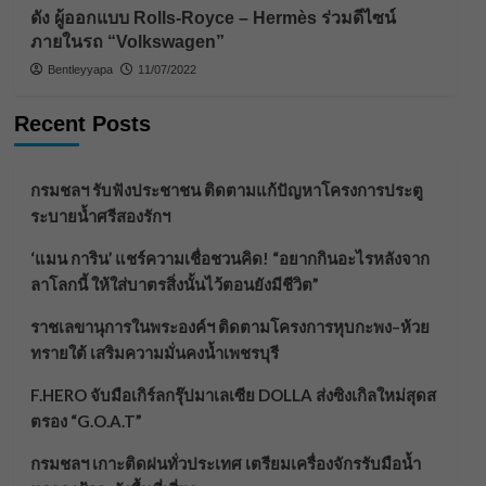
ดัง ผู้ออกแบบ Rolls-Royce – Hermès ร่วมดีไซน์
ภายในรถ “Volkswagen”
Bentleyyapa
11/07/2022
Recent Posts
กรมชลฯ รับฟังประชาชน ติดตามแก้ปัญหาโครงการประตู
ระบายน้ำศรีสองรักฯ
‘แมน การิน’ แชร์ความเชื่อชวนคิด! “อยากกินอะไรหลังจาก
ลาโลกนี้ ให้ใส่บาตรสิ่งนั้นไว้ตอนยังมีชีวิต”
ราชเลขานุการในพระองค์ฯ ติดตามโครงการหุบกะพง–ห้วย
ทรายใต้ เสริมความมั่นคงน้ำเพชรบุรี
F.HERO จับมือเกิร์ลกรุ๊ปมาเลเซีย DOLLA ส่งซิงเกิลใหม่สุดส
ตรอง “G.O.A.T”
กรมชลฯ เกาะติดฝนทั่วประเทศ เตรียมเครื่องจักรรับมือน้ำ