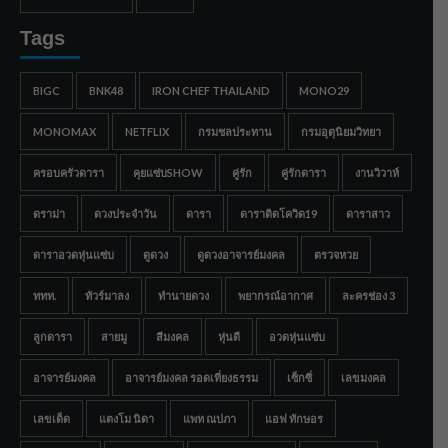
Tags
BIGC
BNK48
IRON CHEF THAILAND
MONO29
MONOMAX
NETFLIX
กรมชลประทาน
กรมอุตุนิยมวิทยา
ครอบครัวดารา
คุยแซ่บSHOW
คู่รัก
คู่รักดารา
งานวิวาห์
ดราม่า
ดวงประจำวัน
ดารา
ดาราติดโควิด19
ดาราสาว
ดาราอวดหุ่นแซ่บ
ดูดวง
ดูดวงอาจารย์มงคล
ตรวจหวย
ททท.
ทัวร์มาลง
ทำนายดวง
พยากรณ์อากาศ
ละครช่อง 3
ลูกดารา
สายมู
สีมงคล
หุ่นดี
อวดหุ่นแซ่บ
อาจารย์มงคล
อาจารย์มงคล รอดเที่ยงธรรม
เซ็กซี่
เลขมงคล
เลขเด็ด
แตงโม นิดา
แพท ณปภา
แอฟ ทักษอร