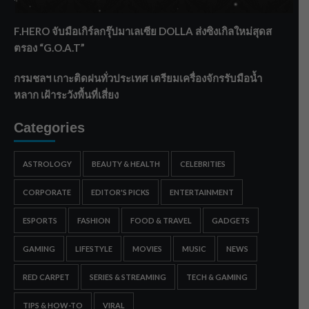
ทรายใต้ เสริมความมั่นคงน้ำเพชรบุรี
F.HERO จับมือเกิร์ลกรุ๊ปมาเลเซีย DOLLA ส่งซิงเกิลใหม่สุดส
ตรอง “G.O.A.T”
กรมชลฯ เกาะติดฝนทั่วประเทศ เตรียมเครื่องจักรรับมือน้ำ
หลาก เฝ้าระวังพื้นที่เสี่ยง
Categories
ASTROLOGY
BEAUTY & HEALTH
CELEBRITIES
CORPORATE
EDITOR'S PICKS
ENTERTAINMENT
ESPORTS
FASHION
FOOD & TRAVEL
GADGETS
GAMING
LIFESTYLE
MOVIES
MUSIC
NEWS
RED CARPET
SERIES & STREAMING
TECH & GAMING
TIPS & HOW-TO
VIRAL