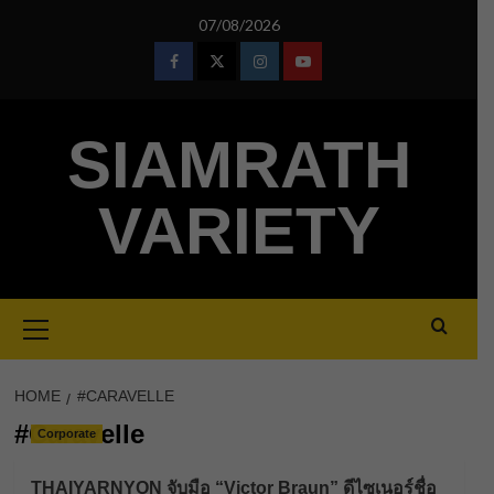
Skip
07/08/2026
to
content
Facebook
Twitter
Instagram
Youtube
SIAMRATH
VARIETY
Primary
Menu
HOME
#CARAVELLE
#Caravelle
Corporate
THAIYARNYON จับมือ “Victor Braun” ดีไซเนอร์ชื่อ