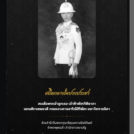
SIAMRATH VARIETY
THE BEST ENTERTAINMENT
Recent Posts
กรมชลฯ รับฟังประชาชน ติดตามแก้ปัญหาโครงการประตู
ระบายน้ำศรีสองรักฯ
‘แมน การิน’ แชร์ความเชื่อชวนคิด! “อยากกินอะไรหลังจาก
ลาโลกนี้ ให้ใส่บาตรสิ่งนั้นไว้ตอนยังมีชีวิต”
ราชเลขานุการในพระองค์ฯ ติดตามโครงการหุบกะพง–ห้วย