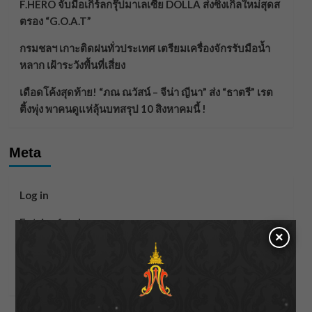
F.HERO จับมือเกิร์ลกรุ๊ปมาเลเซีย DOLLA ส่งซิงเกิลใหม่สุดส
ตรอง “G.O.A.T”
กรมชลฯ เกาะติดฝนทั่วประเทศ เตรียมเครื่องจักรรับมือน้ำ
หลาก เฝ้าระวังพื้นที่เสี่ยง
เดือดโค้งสุดท้าย! “ภณ ณวัสน์ – จีน่า ญีนา” ส่ง “ธาตรี” เรต
ติ้งพุ่ง พาคนดูแห่ลุ้นบทสรุป 10 สิงหาคมนี้ !
Meta
Log in
Entries feed
×
Comments feed
WordPress.org