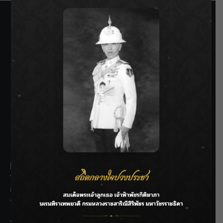
SIAMRATH VARIETY
THE BEST ENTERTAINMENT
Recent Posts
กรมชลฯ รับฟังประชาชน ติดตามแก้ปัญหาโครงการประตู
ระบายน้ำศรีสองรักฯ
‘แมน การิน’ แชร์ความเชื่อชวนคิด! “อยากกินอะไรหลังจาก