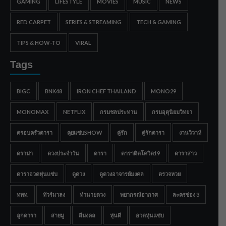
GAMING
LIFESTYLE
MOVIES
MUSIC
NEWS
RED CARPET
SERIES & STREAMING
TECH & GAMING
TIPS & HOW-TO
VIRAL
Tags
BIGC
BNK48
IRON CHEF THAILAND
MONO29
MONOMAX
NETFLIX
กรมชลประทาน
กรมอุตุนิยมวิทยา
ครอบครัวดารา
คุยแซ่บSHOW
คู่รัก
คู่รักดารา
งานวิวาห์
ดราม่า
ดวงประจำวัน
ดารา
ดาราติดโควิด19
ดาราสาว
ดาราอวดหุ่นแซ่บ
ดูดวง
ดูดวงอาจารย์มงคล
ตรวจหวย
ททท.
ทัวร์มาลง
ทำนายดวง
พยากรณ์อากาศ
ละครช่อง 3
ลูกดารา
สายมู
สีมงคล
หุ่นดี
อวดหุ่นแซ่บ