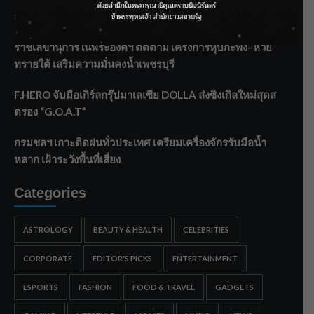
ลาโลกนี้ ให้ใส่บาตรสิ่งนั้นไว้ตอนยังมีชีวิต”
ราชเลขานุการในพระองค์ฯ ติดตามโครงการหุบกะพง–ห้วย
ทรายใต้ เสริมความมั่นคงน้ำเพชรบุรี
F.HERO จับมือเกิร์ลกรุ๊ปมาเลเซีย DOLLA ส่งซิงเกิลใหม่สุดส
ตรอง “G.O.A.T”
กรมชลฯ เกาะติดฝนทั่วประเทศ เตรียมเครื่องจักรรับมือน้ำ
หลาก เฝ้าระวังพื้นที่เสี่ยง
Categories
ASTROLOGY
BEAUTY & HEALTH
CELEBRITIES
CORPORATE
EDITOR'S PICKS
ENTERTAINMENT
ESPORTS
FASHION
FOOD & TRAVEL
GADGETS