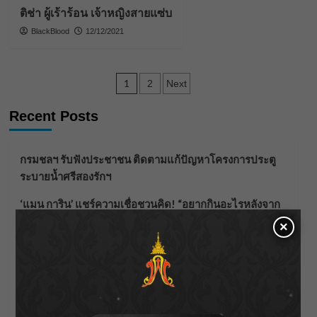
ติช่า ผู้เร้าร้อน เจ้าหญิงสายแซ่บ
BlackBlood
12/12/2021
Posts
1
2
Next
pagination
Recent Posts
กรมชลฯ รับฟังประชาชน ติดตามแก้ปัญหาโครงการประตู
ระบายน้ำศรีสองรักฯ
‘แมน การิน’ แชร์ความเชื่อชวนคิด! “อยากกินอะไรหลังจาก
ลาโลกนี้ ให้ใส่บาตรสิ่งนั้นไว้ตอนยังมีชีวิต”
×
ราชเลขานุการในพระองค์ฯ ติดตามโครงการหุบกะพง–ห้วย
ทรายใต้ เสริมความมั่นคงน้ำเพชรบุรี
F.HERO จับมือเกิร์ลกรุ๊ปมาเลเซีย DOLLA ส่งซิงเกิลใหม่สุดส
ตรอง “G.O.A.T”