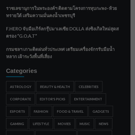
ราชเลขานุการในพระองค์ฯ ติดตามโครงการหุบกะพง–ห้วย
ทรายใต้ เสริมความมั่นคงน้ำเพชรบุรี
F.HERO จับมือเกิร์ลกรุ๊ปมาเลเซีย DOLLA ส่งซิงเกิลใหม่สุดส
ตรอง “G.O.A.T”
กรมชลฯ เกาะติดฝนทั่วประเทศ เตรียมเครื่องจักรรับมือน้ำ
หลาก เฝ้าระวังพื้นที่เสี่ยง
Categories
ASTROLOGY
BEAUTY & HEALTH
CELEBRITIES
CORPORATE
EDITOR'S PICKS
ENTERTAINMENT
ESPORTS
FASHION
FOOD & TRAVEL
GADGETS
GAMING
LIFESTYLE
MOVIES
MUSIC
NEWS