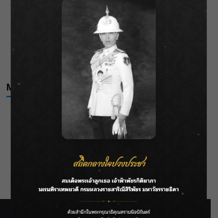
กรมชลฯ เกาะติดฝนทั่วประเทศ เตรียมเครื่องจักรรับมือน้ำ
หลาก เฝ้าระวังพื้นที่เสี่ยง
เดือดโค้งสุดท้าย! “ภณ ณวัสน์ – จีน่า ญีนา” ส่ง “ธาตรี” เรต
ติ้งพุ่ง พาคนดูแห่ลุ้นบทสรุป 10 สิงหาคมนี้ !
Meta
Log in
Entries feed
Comments feed
WordPress.org