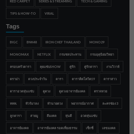
RED CARPET
SERIES & STREAMING
TECH & GAMING
TIPS & HOW-TO
VIRAL
Tags
BIGC
BNK48
IRON CHEF THAILAND
MONO29
MONOMAX
NETFLIX
กรมชลประทาน
กรมอุตุนิยมวิทยา
ครอบครัวดารา
คุยแซ่บSHOW
คู่รัก
คู่รักดารา
งานวิวาห์
ดราม่า
ดวงประจำวัน
ดารา
ดาราติดโควิด19
ดาราสาว
ดาราอวดหุ่นแซ่บ
ดูดวง
ดูดวงอาจารย์มงคล
ตรวจหวย
ททท.
ทัวร์มาลง
ทำนายดวง
พยากรณ์อากาศ
ละครช่อง 3
ลูกดารา
สายมู
สีมงคล
หุ่นดี
อวดหุ่นแซ่บ
อาจารย์มงคล
อาจารย์มงคล รอดเที่ยงธรรม
เซ็กซี่
เลขมงคล