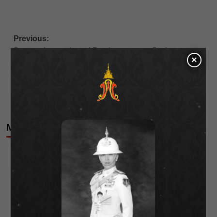
Post
Previous:
กิจกรรม Internationnal Preview มหกรรมศิลปะ
navigation
×
นานาชาติ Thailand Biennale, Korat 2021
Next:
เอื้อย พรสวรรค์ เซ็กซี่ไม่แผ่ว!!
More Stories
Celebrities
Editor's Picks
นัตตี้” ยอมรับชีวิตไอดอลไม่ง่าย 10 ปีที่ต้องสู้จนมีวัน
ของตัวเอง!
Wichai S
25/04/2026
Celebrities
Editor's Picks
“เป็กกี้ ศรีธัญญา” ไม่เข็ดกับความรัก !! แม้จะมีรักครั้ง