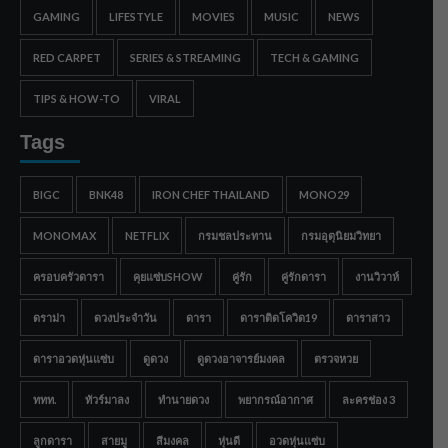
GAMING
LIFESTYLE
MOVIES
MUSIC
NEWS
RED CARPET
SERIES & STREAMING
TECH & GAMING
TIPS & HOW-TO
VIRAL
Tags
BIGC
BNK48
IRON CHEF THAILAND
MONO29
MONOMAX
NETFLIX
กรมชลประทาน
กรมอุตุนิยมวิทยา
ครอบครัวดารา
คุยแซ่บSHOW
คู่รัก
คู่รักดารา
งานวิวาห์
ดราม่า
ดวงประจำวัน
ดารา
ดาราติดโควิด19
ดาราสาว
ดาราอวดหุ่นแซ่บ
ดูดวง
ดูดวงอาจารย์มงคล
ตรวจหวย
ททท.
ทัวร์มาลง
ทำนายดวง
พยากรณ์อากาศ
ละครช่อง 3
ลูกดารา
สายมู
สีมงคล
หุ่นดี
อวดหุ่นแซ่บ