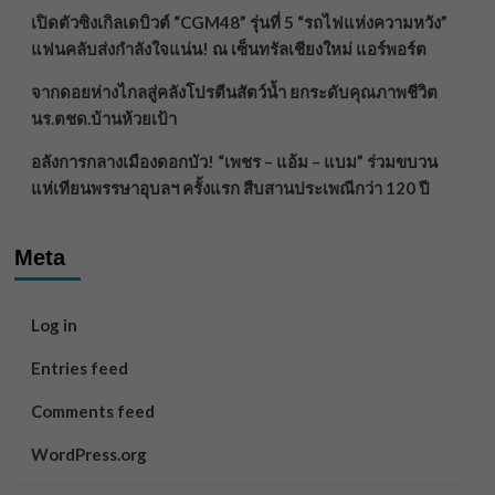
เปิดตัวซิงเกิลเดบิวต์ “CGM48” รุ่นที่ 5 “รถไฟแห่งความหวัง”
แฟนคลับส่งกำลังใจแน่น! ณ เซ็นทรัลเชียงใหม่ แอร์พอร์ต
จากดอยห่างไกลสู่คลังโปรตีนสัตว์น้ำ ยกระดับคุณภาพชีวิต
นร.ตชด.บ้านห้วยเป้า
อลังการกลางเมืองดอกบัว! “เพชร – แอ้ม – แบม” ร่วมขบวน
แห่เทียนพรรษาอุบลฯ ครั้งแรก สืบสานประเพณีกว่า 120 ปี
Meta
Log in
Entries feed
Comments feed
WordPress.org