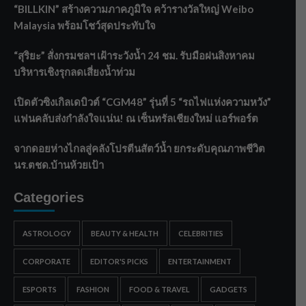
“BILLKIN” สร้างความภาคภูมิใจ คว้ารางวัลใหญ่ Weibo
Malaysia พร้อมโชว์สุดประทับใจ
“สุริยะ” สั่งกรมชลฯ เฝ้าระวังน้ำ 24 ชม. รับมือฝนสิงหาคม
บริหารเชิงรุกลดเสี่ยงน้ำท่วม
เปิดตัวซิงเกิลเดบิวต์ “CGM48” รุ่นที่ 5 “รถไฟแห่งความหวัง”
แฟนคลับส่งกำลังใจแน่น! ณ เซ็นทรัลเชียงใหม่ แอร์พอร์ต
จากดอยห่างไกลสู่คลังโปรตีนสัตว์น้ำ ยกระดับคุณภาพชีวิต
นร.ตชด.บ้านห้วยเป้า
Categories
ASTROLOGY
BEAUTY & HEALTH
CELEBRITIES
CORPORATE
EDITOR'S PICKS
ENTERTAINMENT
ESPORTS
FASHION
FOOD & TRAVEL
GADGETS