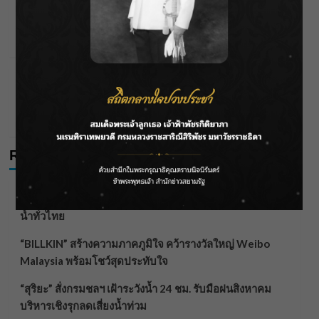
ใหม่ที่สดใสกว่าเดิม แต่ยอมรับว่าเธอไม่คิดจะแต่งงาน
เป็นครั้งที่ 2
Wichai S
29/01/2026
Celebrities
Editor's Picks
วิวาห์ล่ม “กระติ๊บ ชวัลกร” ประกาศยุติความสัมพันธ์
“ปั่น” ปิดฉากรักเกือบ 15 ปี
tarn
24/01/2026
Recent Posts
ลุยไม่หยุด!! กรมชลฯ เร่งเคลียร์ผักตบชวา-ติดตั้งเครื่องสูบ
น้ำทั่วไทย
“BILLKIN” สร้างความภาคภูมิใจ คว้ารางวัลใหญ่ Weibo
Malaysia พร้อมโชว์สุดประทับใจ
“สุริยะ” สั่งกรมชลฯ เฝ้าระวังน้ำ 24 ชม. รับมือฝนสิงหาคม
บริหารเชิงรุกลดเสี่ยงน้ำท่วม