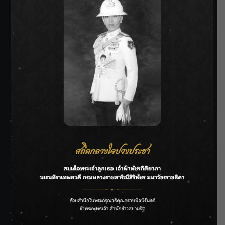
SIAMRATH VARIETY
THE BEST ENTERTAINMENT
Recent Posts
กรมชลฯ รับฟังประชาชน ติดตามแก้ปัญหาโครงการประตู
ระบายน้ำศรีสองรักฯ
‘แมน การิน’ แชร์ความเชื่อชวนคิด! “อยากกินอะไรหลังจาก
ลาโลกนี้ ให้ใส่บาตรสิ่งนั้นไว้ตอนยังมีชีวิต”
ราชเลขานุการในพระองค์ฯ ติดตามโครงการหุบกะพง–ห้วย
ทรายใต้ เสริมความมั่นคงน้ำเพชรบุรี