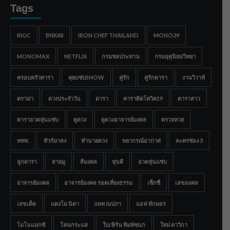
Tags
BIGC
BNK48
IRON CHEF THAILAND
MONO29
MONOMAX
NETFLIX
กรมชลประทาน
กรมอุตุนิยมวิทยา
ครอบครัวดารา
คุยแซ่บSHOW
คู่รัก
คู่รักดารา
งานวิวาห์
ดราม่า
ดวงประจำวัน
ดารา
ดาราติดโควิด19
ดาราสาว
ดาราอวดหุ่นแซ่บ
ดูดวง
ดูดวงอาจารย์มงคล
ตรวจหวย
ททท.
ทัวร์มาลง
ทำนายดวง
พยากรณ์อากาศ
ละครช่อง 3
ลูกดารา
สายมู
สีมงคล
หุ่นดี
อวดหุ่นแซ่บ
อาจารย์มงคล
อาจารย์มงคล รอดเที่ยงธรรม
เซ็กซี่
เลขมงคล
เลขเด็ด
แตงโม นิดา
แพท ณปภา
แอฟ ทักษอร
โมโนแมกซ์
โหนกระแส
ใบเฟิร์น พิมพ์ชนก
ใหม่ ดาวิกา