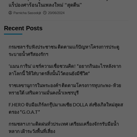
แร็ปองศาร้อนในเพลงใหม่ “สุดตีน”
Parnicha Sasookjit
20/06/2024
Recent Posts
กรมชลฯ รับฟังประชาชน ติดตามแก้ปัญหาโครงการประตู
ระบายน้ำศรีสองรักฯ
‘แมน การิน’ แชร์ความเชื่อชวนคิด! “อยากกินอะไรหลังจาก
ลาโลกนี้ ให้ใส่บาตรสิ่งนั้นไว้ตอนยังมีชีวิต”
ราชเลขานุการในพระองค์ฯ ติดตามโครงการหุบกะพง–ห้วย
ทรายใต้ เสริมความมั่นคงน้ำเพชรบุรี
F.HERO จับมือเกิร์ลกรุ๊ปมาเลเซีย DOLLA ส่งซิงเกิลใหม่สุดส
ตรอง “G.O.A.T”
กรมชลฯ เกาะติดฝนทั่วประเทศ เตรียมเครื่องจักรรับมือน้ำ
หลาก เฝ้าระวังพื้นที่เสี่ยง