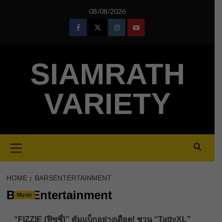
Skip
08/08/2026
to
content
Facebook
Twitter
Instagram
Youtube
SIAMRATH
VARIETY
Primary
Menu
HOME
BARSENTERTAINMENT
BarsEntertainment
Music
“FIZZIE (ฟิซซี่)” คัมแบ็กอย่างเดือด! ชวน “TattyXL”