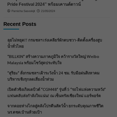
Pride Festival 2024” พร้อมเคานต์ดาวน์
Parnicha Sasookjit
21/05/2024
Recent Posts
ลุยไม่หยุด!! กรมชลฯ เร่งเคลียร์ผักตบชวา-ติดตั้งเครื่องสูบ
น้ำทั่วไทย
“BILLKIN” สร้างความภาคภูมิใจ คว้ารางวัลใหญ่ Weibo
Malaysia พร้อมโชว์สุดประทับใจ
“สุริยะ” สั่งกรมชลฯ เฝ้าระวังน้ำ 24 ชม. รับมือฝนสิงหาคม
บริหารเชิงรุกลดเสี่ยงน้ำท่วม
เปิดตัวซิงเกิลเดบิวต์ “CGM48” รุ่นที่ 5 “รถไฟแห่งความหวัง”
แฟนคลับส่งกำลังใจแน่น! ณ เซ็นทรัลเชียงใหม่ แอร์พอร์ต
จากดอยห่างไกลสู่คลังโปรตีนสัตว์น้ำ ยกระดับคุณภาพชีวิต
นร.ตชด.บ้านห้วยเป้า