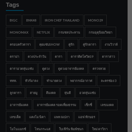
Tags
BIGC
BNK48
IRON CHEF THAILAND
MONO29
MONOMAX
NETFLIX
กรมชลประทาน
กรมอุตุนิยมวิทยา
ครอบครัวดารา
คุยแซ่บSHOW
คู่รัก
คู่รักดารา
งานวิวาห์
ดราม่า
ดวงประจำวัน
ดารา
ดาราติดโควิด19
ดาราสาว
ดาราอวดหุ่นแซ่บ
ดูดวง
ดูดวงอาจารย์มงคล
ตรวจหวย
ททท.
ทัวร์มาลง
ทำนายดวง
พยากรณ์อากาศ
ละครช่อง 3
ลูกดารา
สายมู
สีมงคล
หุ่นดี
อวดหุ่นแซ่บ
อาจารย์มงคล
อาจารย์มงคล รอดเที่ยงธรรม
เซ็กซี่
เลขมงคล
เลขเด็ด
แตงโม นิดา
แพท ณปภา
แอฟ ทักษอร
โมโนแมกซ์
โหนกระแส
ใบเฟิร์น พิมพ์ชนก
ใหม่ ดาวิกา