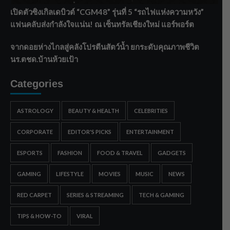
เปิดตัวซิงเกิลเดบิวต์ “CGM48” รุ่นที่ 5 “รถไฟแห่งความหวัง”
แฟนคลับส่งกำลังใจแน่น! ณ เซ็นทรัลเชียงใหม่ แอร์พอร์ต
จากดอยห่างไกลสู่คลังโปรตีนสัตว์น้ำ ยกระดับคุณภาพชีวิต
นร.ตชด.บ้านห้วยเป้า
Categories
ASTROLOGY
BEAUTY & HEALTH
CELEBRITIES
CORPORATE
EDITOR'S PICKS
ENTERTAINMENT
ESPORTS
FASHION
FOOD & TRAVEL
GADGETS
GAMING
LIFESTYLE
MOVIES
MUSIC
NEWS
RED CARPET
SERIES & STREAMING
TECH & GAMING
TIPS & HOW-TO
VIRAL