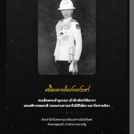
SIAMRATH VARIETY
THE BEST ENTERTAINMENT
Recent Posts
ลุยไม่หยุด!! กรมชลฯ เร่งเคลียร์ผักตบชวา-ติดตั้งเครื่องสูบน้ำ
ทั่วไทย
“BILLKIN” สร้างความภาคภูมิใจ คว้ารางวัลใหญ่ Weibo
Malaysia พร้อมโชว์สุดประทับใจ
“สุริยะ” สั่งกรมชลฯ เฝ้าระวังน้ำ 24 ชม. รับมือฝนสิงหาคม
บริหารเชิงรุกลดเสี่ยงน้ำท่วม