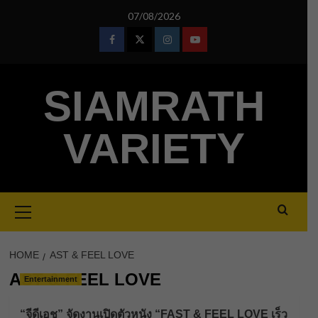
Skip
07/08/2026
to
content
Facebook
Twitter
Instagram
Youtube
SIAMRATH
VARIETY
Primary
Menu
HOME
AST & FEEL LOVE
AST & FEEL LOVE
Entertainment
“จีดีเอช” จัดงานเปิดตัวหนัง “FAST & FEEL LOVE เร็ว