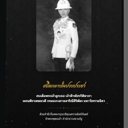
SIAMRATH VARIETY
THE BEST ENTERTAINMENT
Recent Posts
กรมชลฯ รับฟังประชาชน ติดตามแก้ปัญหาโครงการประตู
ระบายน้ำศรีสองรักฯ
‘แมน การิน’ แชร์ความเชื่อชวนคิด! “อยากกินอะไรหลังจาก
ลาโลกนี้ ให้ใส่บาตรสิ่งนั้นไว้ตอนยังมีชีวิต”
ราชเลขานุการในพระองค์ฯ ติดตามโครงการหุบกะพง–ห้วย
ทรายใต้ เสริมความมั่นคงน้ำเพชรบุรี