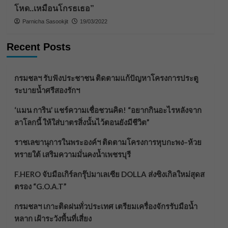
โหด..เหมือนโกรธเธอ”
Parnicha Sasookjit
19/03/2022
Recent Posts
กรมชลฯ รับฟังประชาชน ติดตามแก้ปัญหาโครงการประตู
ระบายน้ำศรีสองรักฯ
‘แมน การิน’ แชร์ความเชื่อชวนคิด! “อยากกินอะไรหลังจาก
ลาโลกนี้ ให้ใส่บาตรสิ่งนั้นไว้ตอนยังมีชีวิต”
ราชเลขานุการในพระองค์ฯ ติดตามโครงการหุบกะพง–ห้วย
ทรายใต้ เสริมความมั่นคงน้ำเพชรบุรี
F.HERO จับมือเกิร์ลกรุ๊ปมาเลเซีย DOLLA ส่งซิงเกิลใหม่สุดส
ตรอง “G.O.A.T”
กรมชลฯ เกาะติดฝนทั่วประเทศ เตรียมเครื่องจักรรับมือน้ำ
หลาก เฝ้าระวังพื้นที่เสี่ยง