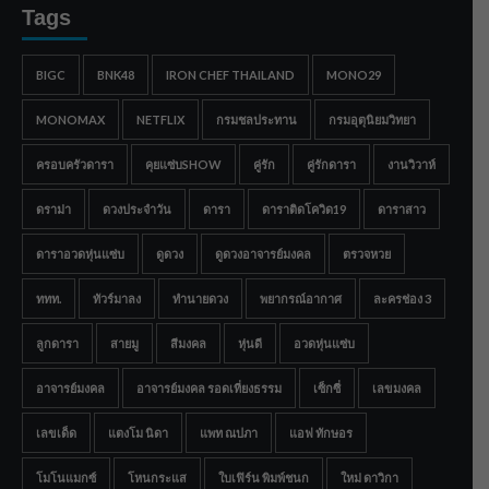
Tags
BIGC
BNK48
IRON CHEF THAILAND
MONO29
MONOMAX
NETFLIX
กรมชลประทาน
กรมอุตุนิยมวิทยา
ครอบครัวดารา
คุยแซ่บSHOW
คู่รัก
คู่รักดารา
งานวิวาห์
ดราม่า
ดวงประจำวัน
ดารา
ดาราติดโควิด19
ดาราสาว
ดาราอวดหุ่นแซ่บ
ดูดวง
ดูดวงอาจารย์มงคล
ตรวจหวย
ททท.
ทัวร์มาลง
ทำนายดวง
พยากรณ์อากาศ
ละครช่อง 3
ลูกดารา
สายมู
สีมงคล
หุ่นดี
อวดหุ่นแซ่บ
อาจารย์มงคล
อาจารย์มงคล รอดเที่ยงธรรม
เซ็กซี่
เลขมงคล
เลขเด็ด
แตงโม นิดา
แพท ณปภา
แอฟ ทักษอร
โมโนแมกซ์
โหนกระแส
ใบเฟิร์น พิมพ์ชนก
ใหม่ ดาวิกา