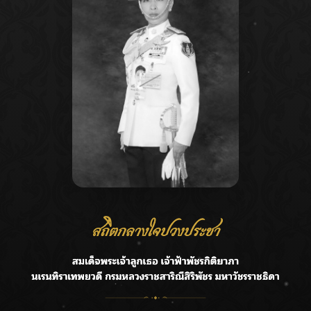
Recent Posts
Ca
กรมชลฯ รับฟังประชาชน ติดตามแก้ปัญหาโครงการประตู
A
ระบายน้ำศรีสองรักฯ
C
‘แมน การิน’ แชร์ความเชื่อชวนคิด! “อยากกินอะไรหลังจาก
E
ลาโลกนี้ ให้ใส่บาตรสิ่งนั้นไว้ตอนยังมีชีวิต”
G
ราชเลขานุการในพระองค์ฯ ติดตามโครงการหุบกะพง–ห้วย
ทรายใต้ เสริมความมั่นคงน้ำเพชรบุรี
R
F.HERO จับมือเกิร์ลกรุ๊ปมาเลเซีย DOLLA ส่งซิงเกิลใหม่สุดส
T
ตรอง “G.O.A.T”