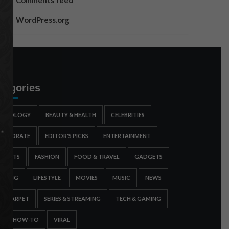
Comments feed
WordPress.org
tegories
STROLOGY
BEAUTY & HEALTH
CELEBRITIES
ORPORATE
EDITOR'S PICKS
ENTERTAINMENT
SPORTS
FASHION
FOOD & TRAVEL
GADGETS
AMING
LIFESTYLE
MOVIES
MUSIC
NEWS
ED CARPET
SERIES & STREAMING
TECH & GAMING
IPS & HOW-TO
VIRAL