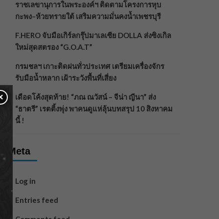
ราชเลขานุการในพระองค์ฯ ติดตามโครงการหุบ
กะพง–ห้วยทรายใต้ เสริมความมั่นคงน้ำเพชรบุรี
F.HERO จับมือเกิร์ลกรุ๊ปมาเลเซีย DOLLA ส่งซิงเกิล
ใหม่สุดสตรอง “G.O.A.T”
กรมชลฯ เกาะติดฝนทั่วประเทศ เตรียมเครื่องจักร
รับมือน้ำหลาก เฝ้าระวังพื้นที่เสี่ยง
×
เดือดโค้งสุดท้าย! “ภณ ณวัสน์ – จีน่า ญีนา” ส่ง
“ธาตรี” เรตติ้งพุ่ง พาคนดูแห่ลุ้นบทสรุป 10 สิงหาคม
นี้ !
Meta
Log in
Entries feed