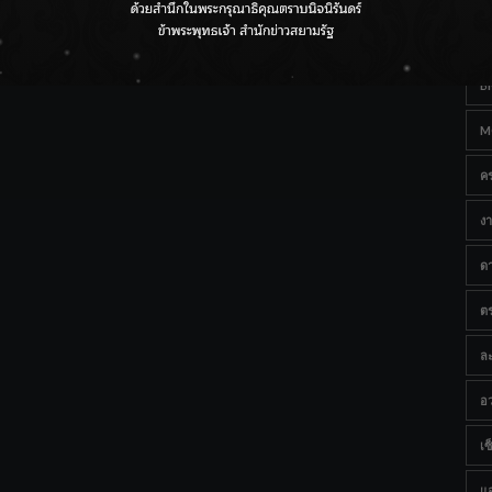
Ta
กรมชลฯ เกาะติดฝนทั่วประเทศ เตรียมเครื่องจักรรับมือน้ำ
หลาก เฝ้าระวังพื้นที่เสี่ยง
B
M
ค
งา
ด
ต
ละ
อว
เซ็
แ