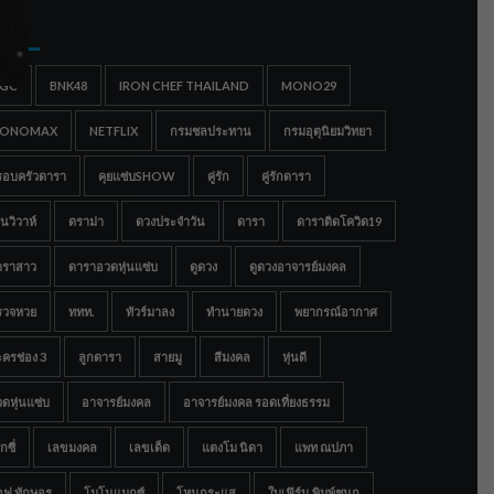
gs
IGC
BNK48
IRON CHEF THAILAND
MONO29
ONOMAX
NETFLIX
กรมชลประทาน
กรมอุตุนิยมวิทยา
รอบครัวดารา
คุยแซ่บSHOW
คู่รัก
คู่รักดารา
นวิวาห์
ดราม่า
ดวงประจำวัน
ดารา
ดาราติดโควิด19
าราสาว
ดาราอวดหุ่นแซ่บ
ดูดวง
ดูดวงอาจารย์มงคล
รวจหวย
ททท.
ทัวร์มาลง
ทำนายดวง
พยากรณ์อากาศ
ครช่อง 3
ลูกดารา
สายมู
สีมงคล
หุ่นดี
ดหุ่นแซ่บ
อาจารย์มงคล
อาจารย์มงคล รอดเที่ยงธรรม
กซี่
เลขมงคล
เลขเด็ด
แตงโม นิดา
แพท ณปภา
อฟ ทักษอร
โมโนแมกซ์
โหนกระแส
ใบเฟิร์น พิมพ์ชนก