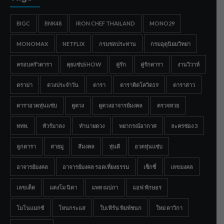
BIGC
BNK48
IRON CHEF THAILAND
MONO29
MONOMAX
NETFLIX
กรมชลประทาน
กรมอุตุนิยมวิทยา
ครอบครัวดารา
คุยแซ่บSHOW
คู่รัก
คู่รักดารา
งานวิวาห์
ดราม่า
ดวงประจำวัน
ดารา
ดาราติดโควิด19
ดาราสาว
ดาราอวดหุ่นแซ่บ
ดูดวง
ดูดวงอาจารย์มงคล
ตรวจหวย
ททท.
ทัวร์มาลง
ทำนายดวง
พยากรณ์อากาศ
ละครช่อง 3
ลูกดารา
สายมู
สีมงคล
หุ่นดี
อวดหุ่นแซ่บ
อาจารย์มงคล
อาจารย์มงคล รอดเที่ยงธรรม
เซ็กซี่
เลขมงคล
เลขเด็ด
แตงโม นิดา
แพท ณปภา
แอฟ ทักษอร
โมโนแมกซ์
โหนกระแส
ใบเฟิร์น พิมพ์ชนก
ใหม่ ดาวิกา