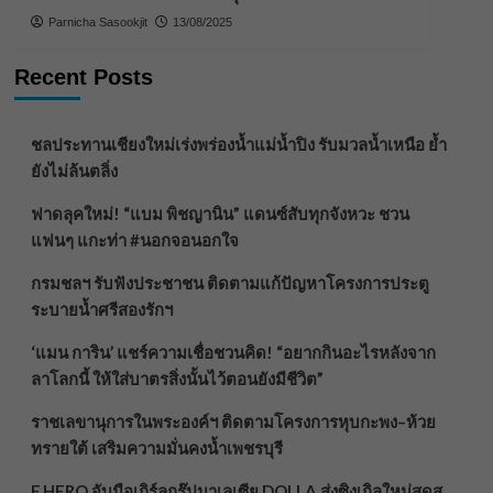
Parnicha Sasookjit
13/08/2025
Recent Posts
ชลประทานเชียงใหม่เร่งพร่องน้ำแม่น้ำปิง รับมวลน้ำเหนือ ย้ำ
ยังไม่ล้นตลิ่ง
ฟาดลุคใหม่! “แบม พิชญานิน” แดนซ์สับทุกจังหวะ ชวน
แฟนๆ แกะท่า #นอกจอนอกใจ
กรมชลฯ รับฟังประชาชน ติดตามแก้ปัญหาโครงการประตู
ระบายน้ำศรีสองรักฯ
‘แมน การิน’ แชร์ความเชื่อชวนคิด! “อยากกินอะไรหลังจาก
ลาโลกนี้ ให้ใส่บาตรสิ่งนั้นไว้ตอนยังมีชีวิต”
ราชเลขานุการในพระองค์ฯ ติดตามโครงการหุบกะพง–ห้วย
ทรายใต้ เสริมความมั่นคงน้ำเพชรบุรี
F.HERO จับมือเกิร์ลกรุ๊ปมาเลเซีย DOLLA ส่งซิงเกิลใหม่สุดส