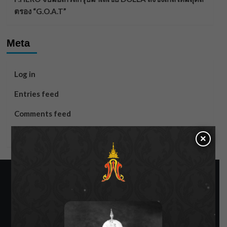
ตรอง “G.O.A.T”
Meta
Log in
Entries feed
Comments feed
WordPress.org
×