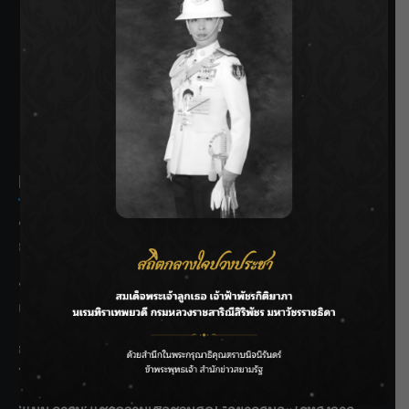
SIAMRATH VARIETY
THE BEST ENTERTAINMENT
Recent Posts
ชลประทานเชียงใหม่เร่งพร่องน้ำแม่น้ำปิง รับมวลน้ำเหนือ ย้ำ
ยังไม่ล้นตลิ่ง
ฟาดลุคใหม่! “แบม พิชญานิน” แดนซ์สับทุกจังหวะ ชวนแฟนๆ
แกะท่า #นอกจอนอกใจ
กรมชลฯ รับฟังประชาชน ติดตามแก้ปัญหาโครงการประตู
ระบายน้ำศรีสองรักฯ