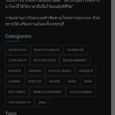
‘แมน การิน’ แชร์ความเชื่อชวนคิด! “อยากกินอะไรหลังจาก
ลาโลกนี้ ให้ใส่บาตรสิ่งนั้นไว้ตอนยังมีชีวิต”
ราชเลขานุการในพระองค์ฯ ติดตามโครงการหุบกะพง–ห้วย
ทรายใต้ เสริมความมั่นคงน้ำเพชรบุรี
Categories
ASTROLOGY
BEAUTY & HEALTH
CELEBRITIES
CORPORATE
EDITOR'S PICKS
ENTERTAINMENT
ESPORTS
FASHION
FOOD & TRAVEL
GADGETS
GAMING
LIFESTYLE
MOVIES
MUSIC
NEWS
RED CARPET
SERIES & STREAMING
TECH & GAMING
TIPS & HOW-TO
VIRAL
Tags