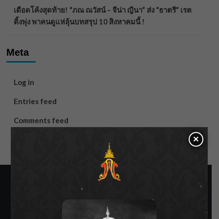
เดือดโค้งสุดท้าย! “ภณ ณวัสน์ – จีน่า ญีนา” ส่ง “ธาตรี” เรต
ติ้งพุ่ง พาคนดูแห่ลุ้นบทสรุป 10 สิงหาคมนี้ !
Meta
Log in
Entries feed
Comments feed
×
WordPress.org