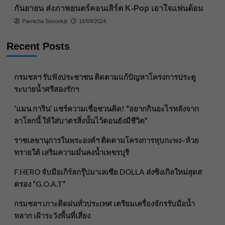
กันยายน ส่งภาพยนตร์คอนเสิร์ต K-Pop เอาใจแฟนด้อม
Parnicha Sasookjit
16/09/2024
Recent Posts
กรมชลฯ รับฟังประชาชน ติดตามแก้ปัญหาโครงการประตู
ระบายน้ำศรีสองรักฯ
‘แมน การิน’ แชร์ความเชื่อชวนคิด! “อยากกินอะไรหลังจาก
ลาโลกนี้ ให้ใส่บาตรสิ่งนั้นไว้ตอนยังมีชีวิต”
ราชเลขานุการในพระองค์ฯ ติดตามโครงการหุบกะพง–ห้วย
ทรายใต้ เสริมความมั่นคงน้ำเพชรบุรี
F.HERO จับมือเกิร์ลกรุ๊ปมาเลเซีย DOLLA ส่งซิงเกิลใหม่สุดส
ตรอง “G.O.A.T”
กรมชลฯ เกาะติดฝนทั่วประเทศ เตรียมเครื่องจักรรับมือน้ำ
หลาก เฝ้าระวังพื้นที่เสี่ยง