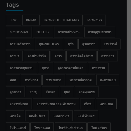
Tags
BIGC
BNK48
IRON CHEF THAILAND
MONO29
MONOMAX
NETFLIX
กรมชลประทาน
กรมอุตุนิยมวิทยา
ครอบครัวดารา
คุยแซ่บSHOW
คู่รัก
คู่รักดารา
งานวิวาห์
ดราม่า
ดวงประจำวัน
ดารา
ดาราติดโควิด19
ดาราสาว
ดาราอวดหุ่นแซ่บ
ดูดวง
ดูดวงอาจารย์มงคล
ตรวจหวย
ททท.
ทัวร์มาลง
ทำนายดวง
พยากรณ์อากาศ
ละครช่อง 3
ลูกดารา
สายมู
สีมงคล
หุ่นดี
อวดหุ่นแซ่บ
อาจารย์มงคล
อาจารย์มงคล รอดเที่ยงธรรม
เซ็กซี่
เลขมงคล
เลขเด็ด
แตงโม นิดา
แพท ณปภา
แอฟ ทักษอร
โมโนแมกซ์
โหนกระแส
ใบเฟิร์น พิมพ์ชนก
ใหม่ ดาวิกา