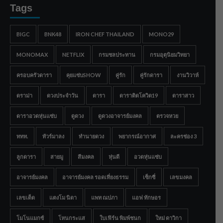
Tags
BIGC
BNK48
IRON CHEF THAILAND
MONO29
MONOMAX
NETFLIX
กรมชลประทาน
กรมอุตุนิยมวิทยา
ครอบครัวดารา
คุยแซ่บSHOW
คู่รัก
คู่รักดารา
งานวิวาห์
ดราม่า
ดวงประจำวัน
ดารา
ดาราติดโควิด19
ดาราสาว
ดาราอวดหุ่นแซ่บ
ดูดวง
ดูดวงอาจารย์มงคล
ตรวจหวย
ททท.
ทัวร์มาลง
ทำนายดวง
พยากรณ์อากาศ
ละครช่อง 3
ลูกดารา
สายมู
สีมงคล
หุ่นดี
อวดหุ่นแซ่บ
อาจารย์มงคล
อาจารย์มงคล รอดเที่ยงธรรม
เซ็กซี่
เลขมงคล
เลขเด็ด
แตงโม นิดา
แพท ณปภา
แอฟ ทักษอร
โมโนแมกซ์
โหนกระแส
ใบเฟิร์น พิมพ์ชนก
ใหม่ ดาวิกา