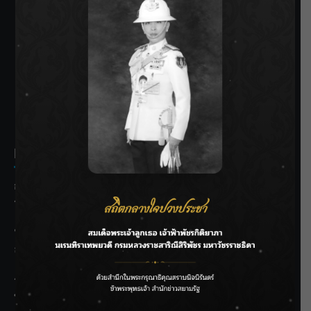
SIAMRATH VARIETY
THE BEST ENTERTAINMENT
Recent Posts
กรมชลฯ รับฟังประชาชน ติดตามแก้ปัญหาโครงการประตู
ระบายน้ำศรีสองรักฯ
‘แมน การิน’ แชร์ความเชื่อชวนคิด! “อยากกินอะไรหลังจาก
ลาโลกนี้ ให้ใส่บาตรสิ่งนั้นไว้ตอนยังมีชีวิต”
ราชเลขานุการในพระองค์ฯ ติดตามโครงการหุบกะพง–ห้วย
ทรายใต้ เสริมความมั่นคงน้ำเพชรบุรี