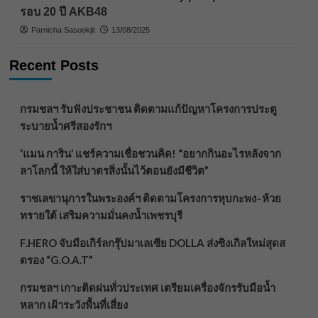
รอบ 20 ปี AKB48
Parnicha Sasookjit
13/08/2025
Recent Posts
กรมชลฯ รับฟังประชาชน ติดตามแก้ปัญหาโครงการประตู
ระบายน้ำศรีสองรักฯ
‘แมน การิน’ แชร์ความเชื่อชวนคิด! “อยากกินอะไรหลังจาก
ลาโลกนี้ ให้ใส่บาตรสิ่งนั้นไว้ตอนยังมีชีวิต”
ราชเลขานุการในพระองค์ฯ ติดตามโครงการหุบกะพง–ห้วย
ทรายใต้ เสริมความมั่นคงน้ำเพชรบุรี
F.HERO จับมือเกิร์ลกรุ๊ปมาเลเซีย DOLLA ส่งซิงเกิลใหม่สุดส
ตรอง “G.O.A.T”
กรมชลฯ เกาะติดฝนทั่วประเทศ เตรียมเครื่องจักรรับมือน้ำ
หลาก เฝ้าระวังพื้นที่เสี่ยง