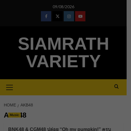
Skip
09/08/2026
to
content
Facebook
Twitter
Instagram
Youtube
SIAMRATH
VARIETY
Primary
Menu
HOME
AKB48
AKB48
Music
BNK48 & CGM48 ปล่อย “Oh my pumpkin!” ครบ