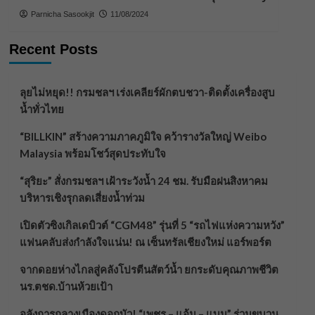
Parnicha Sasookjit
11/08/2024
Recent Posts
ลุยไม่หยุด!! กรมชลฯ เร่งเคลียร์ผักตบชวา-ติดตั้งเครื่องสูบ
น้ำทั่วไทย
“BILLKIN” สร้างความภาคภูมิใจ คว้ารางวัลใหญ่ Weibo
Malaysia พร้อมโชว์สุดประทับใจ
“สุริยะ” สั่งกรมชลฯ เฝ้าระวังน้ำ 24 ชม. รับมือฝนสิงหาคม
บริหารเชิงรุกลดเสี่ยงน้ำท่วม
เปิดตัวซิงเกิลเดบิวต์ “CGM48” รุ่นที่ 5 “รถไฟแห่งความหวัง”
แฟนคลับส่งกำลังใจแน่น! ณ เซ็นทรัลเชียงใหม่ แอร์พอร์ต
จากดอยห่างไกลสู่คลังโปรตีนสัตว์น้ำ ยกระดับคุณภาพชีวิต
นร.ตชด.บ้านห้วยเป้า
อลังการกลางเมืองดอกบัว! “เพชร – แอ้ม – แบม” ร่วมขบวน