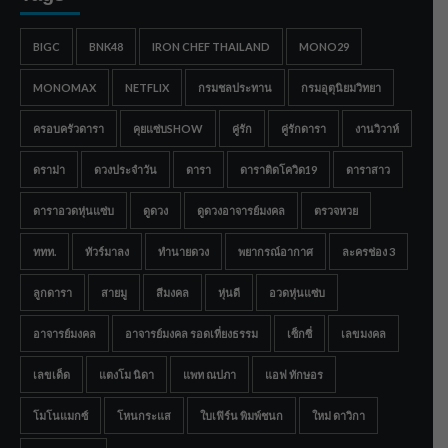
BIGC
BNK48
IRON CHEF THAILAND
MONO29
MONOMAX
NETFLIX
กรมชลประทาน
กรมอุตุนิยมวิทยา
ครอบครัวดารา
คุยแซ่บSHOW
คู่รัก
คู่รักดารา
งานวิวาห์
ดราม่า
ดวงประจำวัน
ดารา
ดาราติดโควิด19
ดาราสาว
ดาราอวดหุ่นแซ่บ
ดูดวง
ดูดวงอาจารย์มงคล
ตรวจหวย
ททท.
ทัวร์มาลง
ทำนายดวง
พยากรณ์อากาศ
ละครช่อง 3
ลูกดารา
สายมู
สีมงคล
หุ่นดี
อวดหุ่นแซ่บ
อาจารย์มงคล
อาจารย์มงคล รอดเที่ยงธรรม
เซ็กซี่
เลขมงคล
เลขเด็ด
แตงโม นิดา
แพท ณปภา
แอฟ ทักษอร
โมโนแมกซ์
โหนกระแส
ใบเฟิร์น พิมพ์ชนก
ใหม่ ดาวิกา