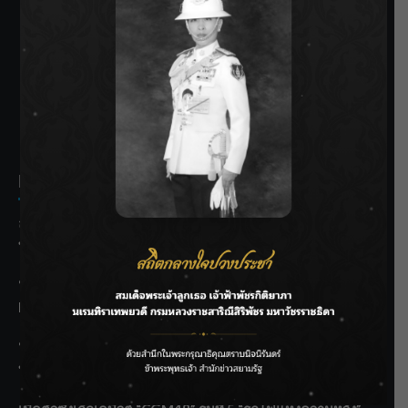
SIAMRATH VARIETY
THE BEST ENTERTAINMENT
Recent Posts
ลุยไม่หยุด!! กรมชลฯ เร่งเคลียร์ผักตบชวา-ติดตั้งเครื่องสูบน้ำ
ทั่วไทย
“BILLKIN” สร้างความภาคภูมิใจ คว้ารางวัลใหญ่ Weibo
Malaysia พร้อมโชว์สุดประทับใจ
“สุริยะ” สั่งกรมชลฯ เฝ้าระวังน้ำ 24 ชม. รับมือฝนสิงหาคม
บริหารเชิงรุกลดเสี่ยงน้ำท่วม