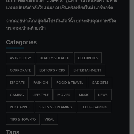
เปิดตัวซิงเกิลเดบิวต์ “CGM48” รุ่นที่ 5 “รถไฟแห่งความหวัง”
แฟนคลับส่งกำลังใจแน่น! ณ เซ็นทรัลเชียงใหม่ แอร์พอร์ต
จากดอยห่างไกลสู่คลังโปรตีนสัตว์น้ำ ยกระดับคุณภาพชีวิต
นร.ตชด.บ้านห้วยเป้า
Categories
ASTROLOGY
BEAUTY & HEALTH
CELEBRITIES
CORPORATE
EDITOR'S PICKS
ENTERTAINMENT
ESPORTS
FASHION
FOOD & TRAVEL
GADGETS
GAMING
LIFESTYLE
MOVIES
MUSIC
NEWS
RED CARPET
SERIES & STREAMING
TECH & GAMING
TIPS & HOW-TO
VIRAL
Tags