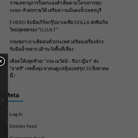
ราชเลขานุการในพระองค์ฯ ติดตามโครงการหุบ
กะพง–ห้วยทรายใต้ เสริมความมั่นคงน้ำเพชรบุรี
F.HERO จับมือเกิร์ลกรุ๊ปมาเลเซีย DOLLA ส่งซิงเกิล
ใหม่สุดสตรอง “G.O.A.T”
กรมชลฯ เกาะติดฝนทั่วประเทศ เตรียมเครื่องจักร
รับมือน้ำหลาก เฝ้าระวังพื้นที่เสี่ยง
×
เดือดโค้งสุดท้าย! “ภณ ณวัสน์ – จีน่า ญีนา” ส่ง
“ธาตรี” เรตติ้งพุ่ง พาคนดูแห่ลุ้นบทสรุป 10 สิงหาคม
นี้ !
Meta
Log in
Entries feed