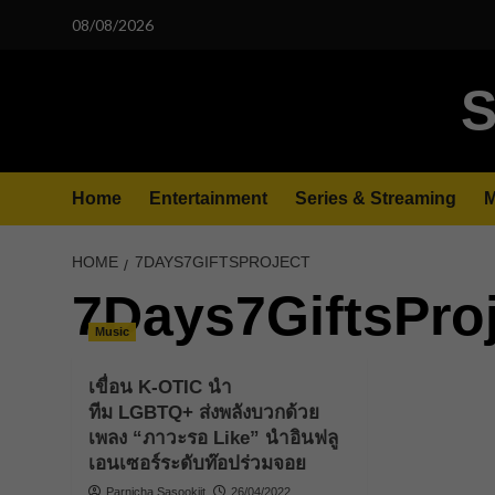
Skip
08/08/2026
to
content
S
Home
Entertainment
Series & Streaming
M
HOME
7DAYS7GIFTSPROJECT
7Days7GiftsPro
Music
เขื่อน K-OTIC นำ
ทีม LGBTQ+ ส่งพลังบวกด้วย
เพลง “ภาวะรอ Like” นำอินฟลู
เอนเซอร์ระดับท๊อปร่วมจอย
Parnicha Sasookjit
26/04/2022