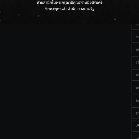
Ta
กรมชลฯ เกาะติดฝนทั่วประเทศ เตรียมเครื่องจักรรับมือน้ำ
หลาก เฝ้าระวังพื้นที่เสี่ยง
B
M
ค
งา
ด
ต
ละ
อว
เซ็
แ