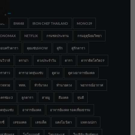
gs
IGC
BNK48
IRON CHEF THAILAND
MONO29
ONOMAX
NETFLIX
กรมชลประทาน
กรมอุตุนิยมวิทยา
รอบครัวดารา
คุยแซ่บSHOW
คู่รัก
คู่รักดารา
นวิวาห์
ดราม่า
ดวงประจำวัน
ดารา
ดาราติดโควิด19
าราสาว
ดาราอวดหุ่นแซ่บ
ดูดวง
ดูดวงอาจารย์มงคล
รวจหวย
ททท.
ทัวร์มาลง
ทำนายดวง
พยากรณ์อากาศ
ครช่อง 3
ลูกดารา
สายมู
สีมงคล
หุ่นดี
ดหุ่นแซ่บ
อาจารย์มงคล
อาจารย์มงคล รอดเที่ยงธรรม
กซี่
เลขมงคล
เลขเด็ด
แตงโม นิดา
แพท ณปภา
อฟ ทักษอร
โมโนแมกซ์
โหนกระแส
ใบเฟิร์น พิมพ์ชนก