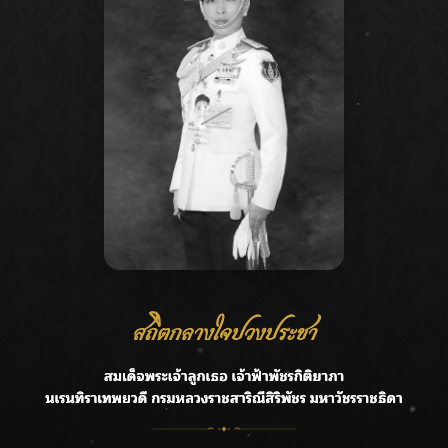
Recent Posts
Ca
กรมชลฯ รับฟังประชาชน ติดตามแก้ปัญหาโครงการประตู
A
ระบายน้ำศรีสองรักฯ
C
‘แมน การิน’ แชร์ความเชื่อชวนคิด! “อยากกินอะไรหลังจาก
E
ลาโลกนี้ ให้ใส่บาตรสิ่งนั้นไว้ตอนยังมีชีวิต”
G
ราชเลขานุการในพระองค์ฯ ติดตามโครงการหุบกะพง–ห้วย
ทรายใต้ เสริมความมั่นคงน้ำเพชรบุรี
R
F.HERO จับมือเกิร์ลกรุ๊ปมาเลเซีย DOLLA ส่งซิงเกิลใหม่สุดส
T
ตรอง “G.O.A.T”