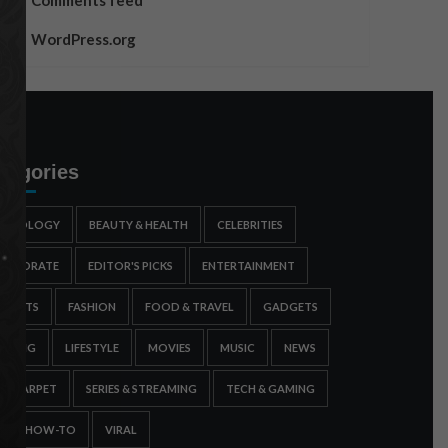
Comments feed
WordPress.org
tegories
STROLOGY
BEAUTY & HEALTH
CELEBRITIES
ORPORATE
EDITOR'S PICKS
ENTERTAINMENT
SPORTS
FASHION
FOOD & TRAVEL
GADGETS
AMING
LIFESTYLE
MOVIES
MUSIC
NEWS
ED CARPET
SERIES & STREAMING
TECH & GAMING
IPS & HOW-TO
VIRAL