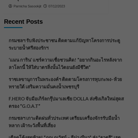
Parnicha Sasookjit
07/12/2023
Recent Posts
กรมชลฯ รับฟังประชาชน ติดตามแก้ปัญหาโครงการประตู
ระบายน้ำศรีสองรักฯ
‘แมน การิน’ แชร์ความเชื่อชวนคิด! “อยากกินอะไรหลังจาก
ลาโลกนี้ ให้ใส่บาตรสิ่งนั้นไว้ตอนยังมีชีวิต”
ราชเลขานุการในพระองค์ฯ ติดตามโครงการหุบกะพง–ห้วย
ทรายใต้ เสริมความมั่นคงน้ำเพชรบุรี
F.HERO จับมือเกิร์ลกรุ๊ปมาเลเซีย DOLLA ส่งซิงเกิลใหม่สุดส
ตรอง “G.O.A.T”
กรมชลฯ เกาะติดฝนทั่วประเทศ เตรียมเครื่องจักรรับมือน้ำ
หลาก เฝ้าระวังพื้นที่เสี่ยง
เดือดโค้งสุดท้าย! “ภณ ณวัสน์ – จีน่า ญีนา” ส่ง “ธาตรี” เรต