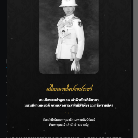
SIAMRATH VARIETY
THE BEST ENTERTAINMENT
Recent Posts
กรมชลฯ รับฟังประชาชน ติดตามแก้ปัญหาโครงการประตู
ระบายน้ำศรีสองรักฯ
‘แมน การิน’ แชร์ความเชื่อชวนคิด! “อยากกินอะไรหลังจาก
ลาโลกนี้ ให้ใส่บาตรสิ่งนั้นไว้ตอนยังมีชีวิต”
ราชเลขานุการในพระองค์ฯ ติดตามโครงการหุบกะพง–ห้วย
ทรายใต้ เสริมความมั่นคงน้ำเพชรบุรี