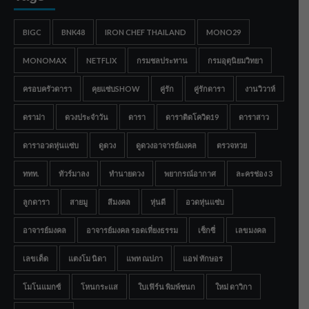
BIGC
BNK48
IRON CHEF THAILAND
MONO29
MONOMAX
NETFLIX
กรมชลประทาน
กรมอุตุนิยมวิทยา
ครอบครัวดารา
คุยแซ่บSHOW
คู่รัก
คู่รักดารา
งานวิวาห์
ดราม่า
ดวงประจำวัน
ดารา
ดาราติดโควิด19
ดาราสาว
ดาราอวดหุ่นแซ่บ
ดูดวง
ดูดวงอาจารย์มงคล
ตรวจหวย
ททท.
ทัวร์มาลง
ทำนายดวง
พยากรณ์อากาศ
ละครช่อง 3
ลูกดารา
สายมู
สีมงคล
หุ่นดี
อวดหุ่นแซ่บ
อาจารย์มงคล
อาจารย์มงคล รอดเที่ยงธรรม
เซ็กซี่
เลขมงคล
เลขเด็ด
แตงโม นิดา
แพท ณปภา
แอฟ ทักษอร
โมโนแมกซ์
โหนกระแส
ใบเฟิร์น พิมพ์ชนก
ใหม่ ดาวิกา