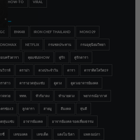
IPS & HOW-TO
VIRAL
gs
IGC
BNK48
IRON CHEF THAILAND
MONO29
ONOMAX
NETFLIX
กรมชลประทาน
กรมอุตุนิยมวิทยา
รอบครัวดารา
คุยแซ่บSHOW
คู่รัก
คู่รักดารา
นวิวาห์
ดราม่า
ดวงประจำวัน
ดารา
ดาราติดโควิด19
าราสาว
ดาราอวดหุ่นแซ่บ
ดูดวง
ดูดวงอาจารย์มงคล
รวจหวย
ททท.
ทัวร์มาลง
ทำนายดวง
พยากรณ์อากาศ
ครช่อง 3
ลูกดารา
สายมู
สีมงคล
หุ่นดี
ดหุ่นแซ่บ
อาจารย์มงคล
อาจารย์มงคล รอดเที่ยงธรรม
กซี่
เลขมงคล
เลขเด็ด
แตงโม นิดา
แพท ณปภา