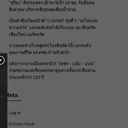
“สุริยะ” สั่งกรมชลฯ เฝ้าระวังน้ำ 24 ชม. รับมือฝน
สิงหาคม บริหารเชิงรุกลดเสี่ยงน้ำท่วม
เปิดตัวซิงเกิลเดบิวต์ “CGM48” รุ่นที่ 5 “รถไฟแห่ง
ความหวัง” แฟนคลับส่งกำลังใจแน่น! ณ เซ็นทรัล
เชียงใหม่ แอร์พอร์ต
จากดอยห่างไกลสู่คลังโปรตีนสัตว์น้ำ ยกระดับ
คุณภาพชีวิต นร.ตชด.บ้านห้วยเป้า
×
อลังการกลางเมืองดอกบัว! “เพชร – แอ้ม – แบม”
ร่วมขบวนแห่เทียนพรรษาอุบลฯ ครั้งแรก สืบสาน
ประเพณีกว่า 120 ปี
Meta
Log in
Entries feed