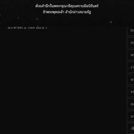
T
แฟนคลับส่งกำลังใจแน่น! ณ เซ็นทรัลเชียงใหม่ แอร์พอร์ต
Ta
จากดอยห่างไกลสู่คลังโปรตีนสัตว์น้ำ ยกระดับคุณภาพชีวิต
นร.ตชด.บ้านห้วยเป้า
B
M
ค
งา
ด
ต
ละ
อว
เซ็