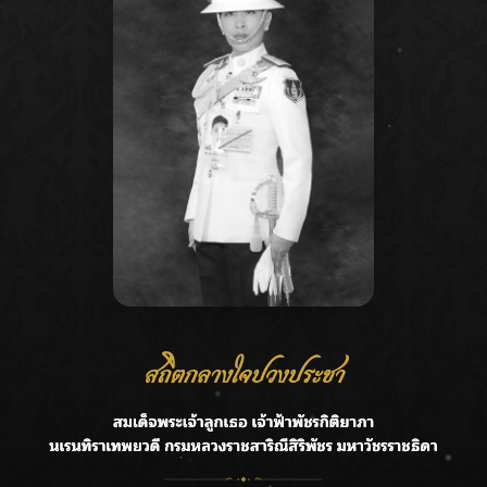
Recent Posts
Ca
ลุยไม่หยุด!! กรมชลฯ เร่งเคลียร์ผักตบชวา-ติดตั้งเครื่องสูบน้ำ
A
ทั่วไทย
C
“BILLKIN” สร้างความภาคภูมิใจ คว้ารางวัลใหญ่ Weibo
E
Malaysia พร้อมโชว์สุดประทับใจ
G
“สุริยะ” สั่งกรมชลฯ เฝ้าระวังน้ำ 24 ชม. รับมือฝนสิงหาคม
บริหารเชิงรุกลดเสี่ยงน้ำท่วม
R
เปิดตัวซิงเกิลเดบิวต์ “CGM48” รุ่นที่ 5 “รถไฟแห่งความหวัง”