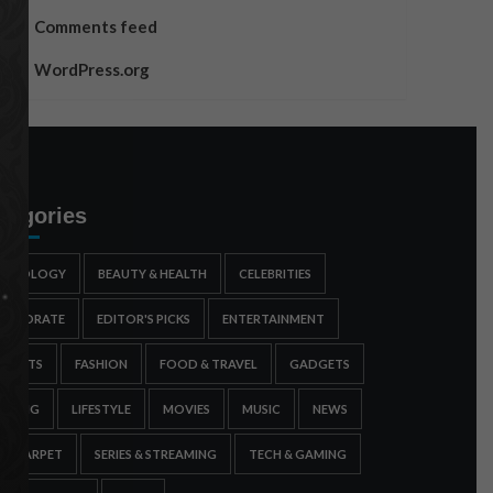
Comments feed
WordPress.org
tegories
STROLOGY
BEAUTY & HEALTH
CELEBRITIES
ORPORATE
EDITOR'S PICKS
ENTERTAINMENT
SPORTS
FASHION
FOOD & TRAVEL
GADGETS
AMING
LIFESTYLE
MOVIES
MUSIC
NEWS
ED CARPET
SERIES & STREAMING
TECH & GAMING