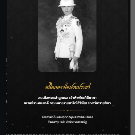
SIAMRATH VARIETY
THE BEST ENTERTAINMENT
Recent Posts
ลุยไม่หยุด!! กรมชลฯ เร่งเคลียร์ผักตบชวา-ติดตั้งเครื่องสูบน้ำ
ทั่วไทย
“BILLKIN” สร้างความภาคภูมิใจ คว้ารางวัลใหญ่ Weibo
Malaysia พร้อมโชว์สุดประทับใจ
“สุริยะ” สั่งกรมชลฯ เฝ้าระวังน้ำ 24 ชม. รับมือฝนสิงหาคม
บริหารเชิงรุกลดเสี่ยงน้ำท่วม