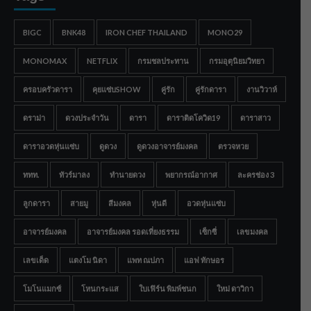
BIGC
BNK48
IRON CHEF THAILAND
MONO29
MONOMAX
NETFLIX
กรมชลประทาน
กรมอุตุนิยมวิทยา
ครอบครัวดารา
คุยแซ่บSHOW
คู่รัก
คู่รักดารา
งานวิวาห์
ดราม่า
ดวงประจำวัน
ดารา
ดาราติดโควิด19
ดาราสาว
ดาราอวดหุ่นแซ่บ
ดูดวง
ดูดวงอาจารย์มงคล
ตรวจหวย
ททท.
ทัวร์มาลง
ทำนายดวง
พยากรณ์อากาศ
ละครช่อง 3
ลูกดารา
สายมู
สีมงคล
หุ่นดี
อวดหุ่นแซ่บ
อาจารย์มงคล
อาจารย์มงคล รอดเที่ยงธรรม
เซ็กซี่
เลขมงคล
เลขเด็ด
แตงโม นิดา
แพท ณปภา
แอฟ ทักษอร
โมโนแมกซ์
โหนกระแส
ใบเฟิร์น พิมพ์ชนก
ใหม่ ดาวิกา