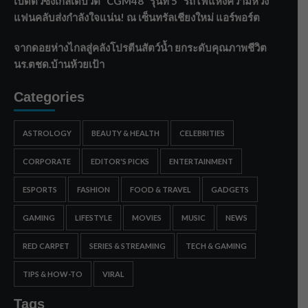
เปิดตัวซิงเกิลเดบิวต์ “CGM48” รุ่นที่ 5 “รถไฟแห่งความหวัง”
แฟนคลับส่งกำลังใจแน่น! ณ เซ็นทรัลเชียงใหม่ แอร์พอร์ต
จากดอยห่างไกลสู่คลังโปรตีนสัตว์น้ำ ยกระดับคุณภาพชีวิต
นร.ตชด.บ้านห้วยเป้า
Categories
ASTROLOGY
BEAUTY & HEALTH
CELEBRITIES
CORPORATE
EDITOR'S PICKS
ENTERTAINMENT
ESPORTS
FASHION
FOOD & TRAVEL
GADGETS
GAMING
LIFESTYLE
MOVIES
MUSIC
NEWS
RED CARPET
SERIES & STREAMING
TECH & GAMING
TIPS & HOW-TO
VIRAL
Tags