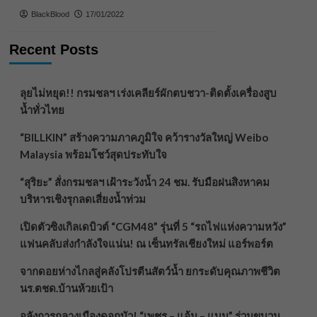
BlackBlood
17/01/2022
Recent Posts
ลุยไม่หยุด!! กรมชลฯ เร่งเคลียร์ผักตบชวา-ติดตั้งเครื่องสูบ
น้ำทั่วไทย
“BILLKIN” สร้างความภาคภูมิใจ คว้ารางวัลใหญ่ Weibo
Malaysia พร้อมโชว์สุดประทับใจ
“สุริยะ” สั่งกรมชลฯ เฝ้าระวังน้ำ 24 ชม. รับมือฝนสิงหาคม
บริหารเชิงรุกลดเสี่ยงน้ำท่วม
เปิดตัวซิงเกิลเดบิวต์ “CGM48” รุ่นที่ 5 “รถไฟแห่งความหวัง”
แฟนคลับส่งกำลังใจแน่น! ณ เซ็นทรัลเชียงใหม่ แอร์พอร์ต
จากดอยห่างไกลสู่คลังโปรตีนสัตว์น้ำ ยกระดับคุณภาพชีวิต
นร.ตชด.บ้านห้วยเป้า
อลังการกลางเมืองดอกบัว! “เพชร – แอ้ม – แบม” ร่วมขบวน