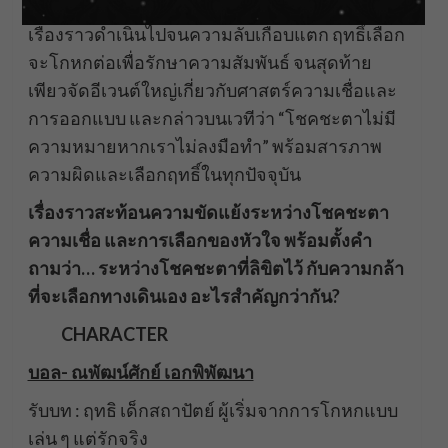
เรื่องราวดำเนินไปจนความลับเกือบแตก ฤทธิ์เลือก
จะโกหกต่อเพื่อรักษาความสัมพันธ์ จนสุดท้าย
เพียวจัดอีเวนต์ใหญ่เกี่ยวกับศาสตร์ความเชื่อและ
การออกแบบ และกล่าวบนเวทีว่า “โชคชะตาไม่มี
ความหมายหากเราไม่ลงมือทำ” พร้อมสารภาพ
ความผิดและเลือกฤทธิ์ในทุกปัจจุบัน
เรื่องราวสะท้อนความขัดแย้งระหว่างโชคชะตา
ความเชื่อ และการเลือกของหัวใจ พร้อมตั้งคำ
ถามว่า… ระหว่างโชคชะตาที่ลิขิตไว้ กับความกล้า
ที่จะเลือกทางเดินเอง อะไรสำคัญกว่ากัน?
CHARACTER
บอล- ณพัฒน์ศักย์ เอกพิพัฒนา
รับบท : ฤทธิ เด็กสถาปัตย์ ผู้เริ่มจากการโกหกแบบ
เล่น ๆ แต่รักจริง