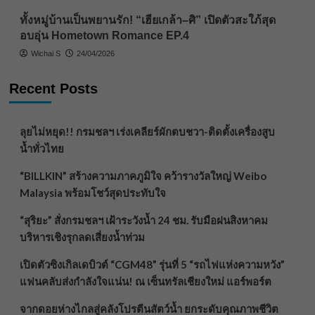
ทั้งหมู่บ้านเป็นพยานรัก! “เฮียเกล้า–ศิ” เปิดตัวสะใภ้สุด
อบอุ่น Hometown Romance EP.4
Wichai S
24/04/2026
Recent Posts
ลุยไม่หยุด!! กรมชลฯ เร่งเคลียร์ผักตบชวา-ติดตั้งเครื่องสูบ
น้ำทั่วไทย
“BILLKIN” สร้างความภาคภูมิใจ คว้ารางวัลใหญ่ Weibo
Malaysia พร้อมโชว์สุดประทับใจ
“สุริยะ” สั่งกรมชลฯ เฝ้าระวังน้ำ 24 ชม. รับมือฝนสิงหาคม
บริหารเชิงรุกลดเสี่ยงน้ำท่วม
เปิดตัวซิงเกิลเดบิวต์ “CGM48” รุ่นที่ 5 “รถไฟแห่งความหวัง”
แฟนคลับส่งกำลังใจแน่น! ณ เซ็นทรัลเชียงใหม่ แอร์พอร์ต
จากดอยห่างไกลสู่คลังโปรตีนสัตว์น้ำ ยกระดับคุณภาพชีวิต