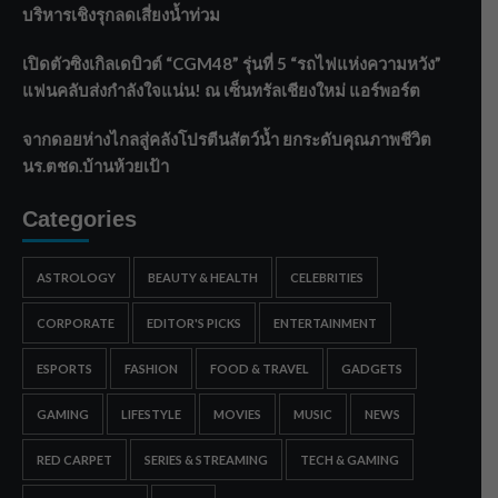
บริหารเชิงรุกลดเสี่ยงน้ำท่วม
เปิดตัวซิงเกิลเดบิวต์ “CGM48” รุ่นที่ 5 “รถไฟแห่งความหวัง”
แฟนคลับส่งกำลังใจแน่น! ณ เซ็นทรัลเชียงใหม่ แอร์พอร์ต
จากดอยห่างไกลสู่คลังโปรตีนสัตว์น้ำ ยกระดับคุณภาพชีวิต
นร.ตชด.บ้านห้วยเป้า
Categories
ASTROLOGY
BEAUTY & HEALTH
CELEBRITIES
CORPORATE
EDITOR'S PICKS
ENTERTAINMENT
ESPORTS
FASHION
FOOD & TRAVEL
GADGETS
GAMING
LIFESTYLE
MOVIES
MUSIC
NEWS
RED CARPET
SERIES & STREAMING
TECH & GAMING