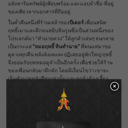
อสังหาริมทรัพย์ผู้เพียบพร้อม และแอบจำชื่อ-ที่อยู่
ของเพียวจากเอกสารที่ถืออยู่
ในค่ำคืนหนึ่งที่ร้านเหล้าของ
ปีเตอร์
เพื่อนสนิท
ฤทธิ์เมาและคึกจนหยิบหินรูนซึ่งเป็นส่วนหนึ่งของ
โปรเจกต์มา “ทำนายดวง” ให้ลูกค้าเล่นๆ จนกลาย
เป็นกระแส
“หมอฤทธิ์ หินทำนาย”
ที่คนแห่มาขอ
ดูดวงทุกคืน หลังลังเลและปฏิเสธอยู่พักใหญ่ ฤทธิ์
จึงยอมรับบทหมอดูจำเป็นอีกครั้ง เพื่อช่วยให้ร้าน
ของเพื่อนกลับมาคึกคัก โดยมีเงื่อนไขว่า เขาจะ
เริ่มทำนายหลังสี่ทุ่มเท่านั้น และลูกค้าต้องเลี้ยง
×
เครื่องดื่มให้เป็นค่าครู
คืนหนึ่งเพียวและเพื่อนมาที่ร้านและขอดูดวงจาก
ฤทธิ์ ด้วยความเมาและกดดัน ฤทธิ์จึงทำนายแบบ
มั่วๆ ไป แต่เมื่อเพียวกลับมาอีกครั้งพร้อมคำ
ขอบคุณที่คำทำนายก่อนหน้าช่วยให้เพื่อนในกลุ่ม