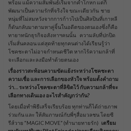
พร้อม แม้ความสัมพันธ์เริ่มจากคำโกหก แต่ก็
พัฒนาเป็นความรักที่จริงใจ ขณะเดียวกัน ชาย
หนุ่มที่ไม่สมหวังจากการก้าวไปเป็นศิลปินที่เกาหลี
ก็ดันกลับมาตามหาคู่จิ้นในอดีตของตนเองซึ่งก็คือ
ทายาทนักธุรกิจอสังหาฯคนนั้น ความลับที่ปกปิด
เริ่มสั่นคลอน แต่สุดท้ายทุกคนต่างได้เรียนรู้ว่า
โชคชะตาไม่อาจกำหนดชีวิต หากไร้ความกล้าที่
จะเลือกและลงมือทำด้วยตนเอง
เรื่องราวสะท้อนความขัดแย้งระหว่างโชคชะตา
ความเชื่อ และการเลือกของหัวใจ พร้อมตั้งคำถาม
ว่า… ระหว่างโชคชะตาที่ลิขิตไว้ กับความกล้าที่จะ
เลือกทางเดินเอง อะไรสำคัญกว่ากัน
?
โดยเมื่อทำพิธีเสร็จเรียบร้อย ทุกท่านก็ได้ถ่ายภาพ
ร่วมกัน และ ให้สัมภาษณ์กับพี่ๆสื่อมวลชน โดยซี
รีส์วาย “MAGIC MOVE” (ทำนายทายรัก)
เตรียม