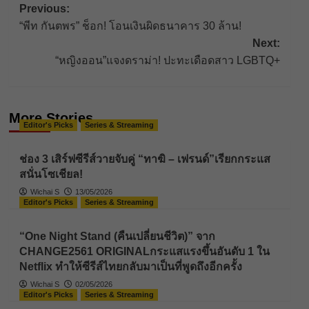
Post
Previous:
“พีท กันตพร” ช็อก! โอนเงินผิดธนาคาร 30 ล้าน!
navigation
Next:
“หญิงออน”แจงดราม่า! ปะทะเดือดสาว LGBTQ+
More Stories
Editor's Picks
Series & Streaming
ช่อง 3 เสิร์ฟซีรีส์วายจับคู่ “ทาฆิ – เฟรนด์”เรียกกระแส
สนั่นโซเชียล!
Wichai S
13/05/2026
Editor's Picks
Series & Streaming
“One Night Stand (คืนเปลี่ยนชีวิต)” จาก
CHANGE2561 ORIGINALกระแสแรงขึ้นอันดับ 1 ใน
Netflix ทำให้ซีรีส์ไทยกลับมาเป็นที่พูดถึงอีกครั้ง
Wichai S
02/05/2026
Editor's Picks
Series & Streaming