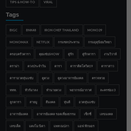
TIPS & HOW-TO
VIRAL
Tags
BIGC
BNK48
IRON CHEF THAILAND
MONO29
MONOMAX
NETFLIX
กรมชลประทาน
กรมอุตุนิยมวิทยา
ครอบครัวดารา
คุยแซ่บSHOW
คู่รัก
คู่รักดารา
งานวิวาห์
ดราม่า
ดวงประจำวัน
ดารา
ดาราติดโควิด19
ดาราสาว
ดาราอวดหุ่นแซ่บ
ดูดวง
ดูดวงอาจารย์มงคล
ตรวจหวย
ททท.
ทัวร์มาลง
ทำนายดวง
พยากรณ์อากาศ
ละครช่อง 3
ลูกดารา
สายมู
สีมงคล
หุ่นดี
อวดหุ่นแซ่บ
อาจารย์มงคล
อาจารย์มงคล รอดเที่ยงธรรม
เซ็กซี่
เลขมงคล
เลขเด็ด
แตงโม นิดา
แพท ณปภา
แอฟ ทักษอร