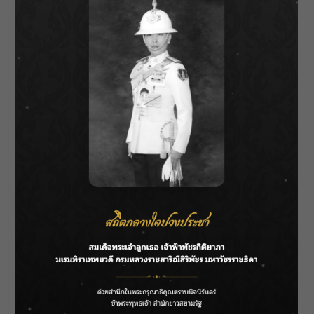
คืนดีกับแฟน ฤทธิ์จึงตัดสินใจแกล้งเปิดเผยว่าตน
คือ คู่จิ้นวัยเด็กที่เพียวจำไม่ได้ เพราะเคยสูญเสีย
ความทรงจำจากอุบัติเหตุ ซึ่งเพียวก็หลงเชื่อและ
เริ่มผูกพันกับฤทธิ์มากขึ้น
ในขณะที่ฤทธิ์ใช้ข้อมูลจากอินเทอร์เน็ตและเรื่อง
เล่าเติมเต็มความทรงจำให้เพียว ความสัมพันธ์
ของทั้งสองก็ลึกซึ้งขึ้น เพียวแนะนำให้ฤทธิ์รู้จักทีม
ออกแบบในธุรกิจครอบครัว และซินแสที่แนะนำ
ให้ฤทธิ์กับเพียว “แกล้งแต่งงาน” แก้เคล็ดดวงไม่ดี
จนทั้งคู่ได้ใช้ชีวิตร่วมกัน
ขณะเดียวกัน
พิชชา
เด็กหนุ่มที่เคยเป็นเด็กฝึก
ศิลปินในเกาหลี เดินทางกลับมาไทยเพื่อตามหาคู่
จิ้นในวัยเด็ก ซึ่งก็คือเพียว เขาเข้าร้าน Magic
Move และสนิทกับ
ปีเตอร์
และ
เพลิน
หมอดูจำเป็นที่
ใช้ไพ่ภาพในการทำนาย โดยที่พิชชาไม่รู้ว่า “หมอ
ฤทธิ์” ที่เขาเฝ้ารอคือคนรักของเพียวในปัจจุบัน