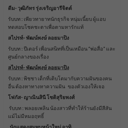
ดีม- วุฒิภัทร รุ่งเจริญอารีจิตต์
รับบท : เพียวทายาทนักธุรกิจ หนุ่มเนี้ยบ ผู้แอบ
ทดสอบโชคชะตาเพื่อตามหารักแท้
สไปรท์- พัฒน์พงษ์ ลอยมาปิง
รับบท : ปีเตอร์ เพื่อนสนิทที่เป็นเหมือน “พ่อสื่อ” และ
ศูนย์กลางของเรื่อง
สไปรท์- พัฒน์พงษ์ ลอยมาปิง
รับบท : พิชชา เด็กที่เติบโตมากับความฝันของคน
อื่น ต้องหาทางหาความฝัน ของตัวเองให้เจอ
โฟกัส- ญาณินสินี โชติสุริยพงศ์
รับบท : พลอยเพลิน น้องสาวที่ทำให้ร้านยังมีสีสัน
แม้ไม่มีหมอฤทธิ์
นักแสดงสมทบหน้าใหม่ อาทิ