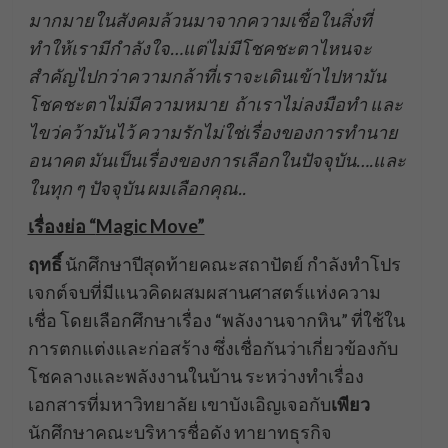
มากมายในสังคมล้วนมาจากความเชื่อในสิ่งที่
ทำให้เรามีกำลังใจ…แต่ไม่มีโชคชะตาไหนจะ
สำคัญไปกว่าความกล้าที่เราจะเดินเข้าไปหามัน
โชคชะตาไม่มีความหมาย ถ้าเราไม่ลงมือทำ และ
ไขว่คว้ามันไว้
ความรักไม่ใช่เรื่องของการทำนาย
อนาคต มันเป็นเรื่องของการเลือกในปัจจุบัน….และ
ในทุก ๆ ปัจจุบัน ผมเลือกคุณ..
เรื่องย่อ “
Magic Move”
ฤทธิ์
นักศึกษาปีสุดท้ายคณะสถาปัตย์ กำลังทำโปร
เจกต์จบที่มีแนวคิดผสมผสานศาสตร์แห่งความ
เชื่อ โดยเลือกศึกษาเรื่อง “พลังงานจากหิน” ที่ใช้ใน
การตกแต่งและก่อสร้าง ซึ่งเชื่อกันว่าเกี่ยวข้องกับ
โชคลางและพลังงานในบ้าน ระหว่างทำเรื่อง
เอกสารที่มหาวิทยาลัย เขาบังเอิญเจอกับ
เพียว
นักศึกษาคณะบริหารชื่อดัง ทายาทธุรกิจ