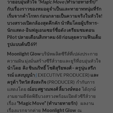
วายอบอุ่นหัวใจ
“Magic Move (ทำนายทายรัก)”
กับเรื่องราวของหมอดูจำเป็นและทายาทหนุ่มที่รัก
เริ่มจากคำโกหก ก่อนกลายเป็นความจริงในหัวใจ!
บวงสรวงเปิดกล้องสุดคึกคัก นำทีมโดยผู้บริหาร-
นักแสดง-อินฟลูเอนเซอร์ชื่อดัง เตรียมชมตอน
Pilot ปลายเดือนสิงหาคม 68 ก่อนลุยความฟินเต็ม
รูปแบบต้นปี 69!
Moonlight Glow
บริษัทผลิตซีรีส์ที่เปล่งประกาย
ความฝัน มุ่งมั่นสร้างซีรีส์วายและยูริที่อบอุ่นหัวใจ
นำโดย คิง ชินนริทธิ์ โชติสุริยพงศ์ – ครูนุ่น สรีภ
รณ์ แสงบุญนำ
(
EXECUTIVE PRODUCER)
และ
ครูต้า วิทวัส สังสะกิจ
(PRODUCER) กำกับการ
แสดงโดย
ณ์อบ ศฐาณพงศ์ ลิ้มวงษ์ทอง
ได้ฤกษ์
งามยามดีจัดพิธีบวงสรวงพร้อมเปิดตัวซีรีส์วาย
เรื่อง
“Magic Move” (ทำนายทายรัก)
ผลงาน
เรื่องแรกจากค่าย
Moonlight Glow
ณ