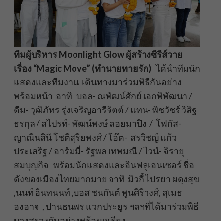
ทีมผู้บริหาร
Moonlight Glow ผู้สร้างซีรีส์วาย
เรื่อง “Magic Move” (ทำนายทายรัก)
ได้นำทีมนัก
แสดงและทีมงาน เดินทางมาร่วมพิธีกันอย่าง
พร้อมหน้า อาทิ บอล- ณพัฒน์ศักย์ เอกพิพัฒนา /
ดีม- วุฒิภัทร รุ่งเจริญอารีจิตต์ / แทน- พิชวัชร์ วิสิฐ
ธรกุล / สไปรท์- พัฒน์พงษ์ ลอยมาปิง / โฟกัส-
ญาณินสินี โชติสุริยพงศ์ / โอ๊ต- สรวิชญ์ แก้ว
ประเสริฐ / อาร์มมี่- รัฐพล เทพมณี / ไวน์- จิรายุ
สมบุญกิจ พร้อมนักแสดงและอินฟลูเอนเซอร์ ชื่อ
ดังของเมืองไทยมากมาย อาทิ มิวกี้ ไปรยา ผดุงสุข
,นนท์ อินทนนท์ ,บอส ชนกันต์ พูนศิริวงศ์, สุเมธ
องอาจ , ปานธนพร แวกประยูร ฯลฯที่ได้มาร่วมพิธี
บวงสรวงกันอย่างพร้อมเพรียง