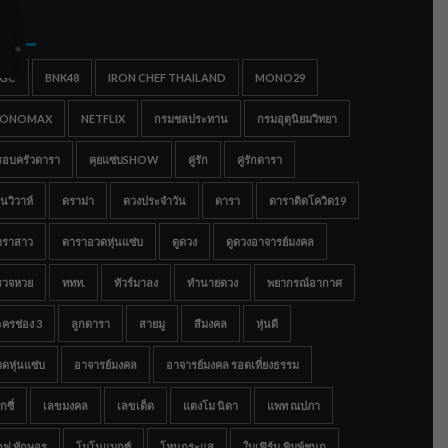
gs
IGC
BNK48
IRON CHEF THAILAND
MONO29
ONOMAX
NETFLIX
กรมชลประทาน
กรมอุตุนิยมวิทยา
รอบครัวดารา
คุยแซ่บSHOW
คู่รัก
คู่รักดารา
นวิวาห์
ดราม่า
ดวงประจำวัน
ดารา
ดาราติดโควิด19
าราสาว
ดาราอวดหุ่นแซ่บ
ดูดวง
ดูดวงอาจารย์มงคล
รวจหวย
ททท.
ทัวร์มาลง
ทำนายดวง
พยากรณ์อากาศ
ครช่อง 3
ลูกดารา
สายมู
สีมงคล
หุ่นดี
ดหุ่นแซ่บ
อาจารย์มงคล
อาจารย์มงคล รอดเที่ยงธรรม
กซี่
เลขมงคล
เลขเด็ด
แตงโม นิดา
แพท ณปภา
อฟ ทักษอร
โมโนแมกซ์
โหนกระแส
ใบเฟิร์น พิมพ์ชนก