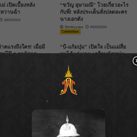
ม่ เปิดเบื้องหลัง
“ขวัญ อุษามณี” โวยเกี่ยวอะไร
ุดหวานฉ่ำ
กับพี่! หลังประเด็นสั่งปลดละคร
นางเอกดัง
28/03/2024
Bentleyyapa
06/03/2024
Celebrities
ฟาดแรงถึงใคร! เมื่อมี
“บี-แก้มบุ๋ม” เปิดใจ เป็นแม่สื่อ
ูปโป๊ ๆ หาผู้ชาย
จนได้แต่งงาน เตรียมนัดหนุ่ม
นอกวงการ โปรไฟล์เริ่ด ให้
29/02/2024
“แจ็คกี้” แล้ว
Parnicha Sasookjit
15/12/2023