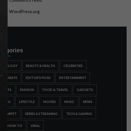
Comments feed
WordPress.org
tegories
STROLOGY
BEAUTY & HEALTH
CELEBRITIES
ORPORATE
EDITOR'S PICKS
ENTERTAINMENT
SPORTS
FASHION
FOOD & TRAVEL
GADGETS
AMING
LIFESTYLE
MOVIES
MUSIC
NEWS
ED CARPET
SERIES & STREAMING
TECH & GAMING
IPS & HOW-TO
VIRAL