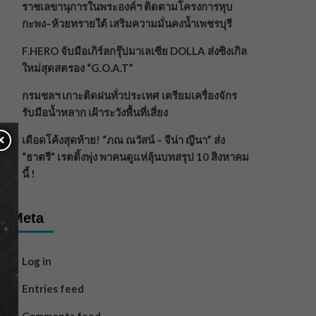
ราชเลขานุการในพระองค์ฯ ติดตามโครงการหุบ
กะพง–ห้วยทรายใต้ เสริมความมั่นคงน้ำเพชรบุรี
F.HERO จับมือเกิร์ลกรุ๊ปมาเลเซีย DOLLA ส่งซิงเกิล
ใหม่สุดสตรอง “G.O.A.T”
กรมชลฯ เกาะติดฝนทั่วประเทศ เตรียมเครื่องจักร
รับมือน้ำหลาก เฝ้าระวังพื้นที่เสี่ยง
×
เดือดโค้งสุดท้าย! “ภณ ณวัสน์ – จีน่า ญีนา” ส่ง
“ธาตรี” เรตติ้งพุ่ง พาคนดูแห่ลุ้นบทสรุป 10 สิงหาคม
นี้ !
Meta
Log in
Entries feed