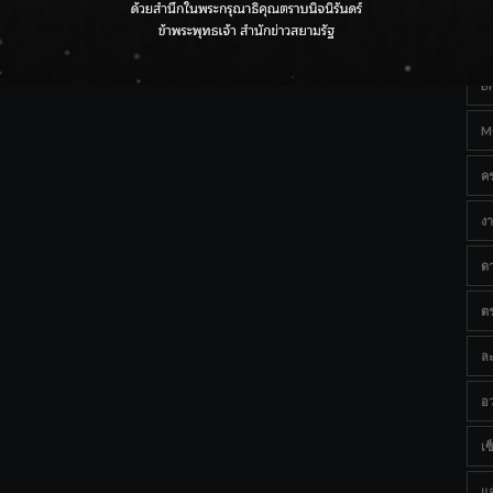
Ta
กรมชลฯ เกาะติดฝนทั่วประเทศ เตรียมเครื่องจักรรับมือน้ำ
หลาก เฝ้าระวังพื้นที่เสี่ยง
B
M
ค
งา
ด
ต
ละ
อว
เซ็
แ