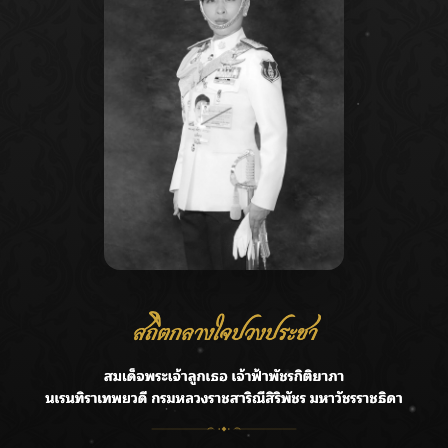
Recent Posts
Ca
กรมชลฯ รับฟังประชาชน ติดตามแก้ปัญหาโครงการประตู
A
ระบายน้ำศรีสองรักฯ
C
‘แมน การิน’ แชร์ความเชื่อชวนคิด! “อยากกินอะไรหลังจาก
E
ลาโลกนี้ ให้ใส่บาตรสิ่งนั้นไว้ตอนยังมีชีวิต”
G
ราชเลขานุการในพระองค์ฯ ติดตามโครงการหุบกะพง–ห้วย
ทรายใต้ เสริมความมั่นคงน้ำเพชรบุรี
R
F.HERO จับมือเกิร์ลกรุ๊ปมาเลเซีย DOLLA ส่งซิงเกิลใหม่สุดส
T
ตรอง “G.O.A.T”