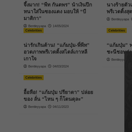
จึ้งมาก! “พีท กันตพร” นำเงินปึก
นางร้ายตัวเเ
หนาใส่ในซองแดง มอบให้ “บี
พรีเวดดิ้งส
มาติกา”
Bentleyyapa
Bentleyyapa
14/05/2024
Celebrities
Celebrities
น่ารักเกินต้าน! “แก้มบุ๋ม-พี่พีท”
“แก้มบุ๋ม” 
อวดภาพพรีเวดดิ้งสไตล์เกาหลี
ชะนีชอบส่งร
เกาใจ
Bentleyyapa
Bentleyyapa
04/03/2024
Celebrities
อื้อหือ! “แก้มบุ๋ม ปรียาดา” ปล่อย
ของ ลั่น “ไหน ๆ ก็โดนดุละ”
Bentleyyapa
04/11/2023