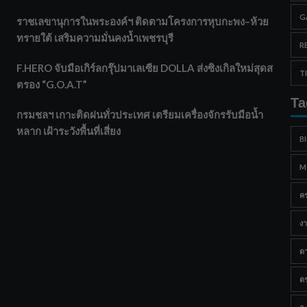
G
ราชเลขานุการในพระองค์ฯ ติดตามโครงการหุบกะพง–ห้วย
ทรายใต้ เสริมความมั่นคงน้ำเพชรบุรี
R
F.HERO จับมือเกิร์ลกรุ๊ปมาเลเซีย DOLLA ส่งซิงเกิลใหม่สุดส
T
ตรอง “G.O.A.T”
Ta
กรมชลฯ เกาะติดฝนทั่วประเทศ เตรียมเครื่องจักรรับมือน้ำ
หลาก เฝ้าระวังพื้นที่เสี่ยง
B
M
ค
งา
ด
ต