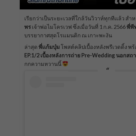
เรียกว่าเป็นระยะเวลที่ใกล้วันวิวาห์ทุกทีเเล้ว สำห
พร
เจ้าพ่อไมโครเวฟ ซึ่งเมื่อวันที่ 1 ก.ค. 2566
พี่พ
บรรยากาศสุดโรแมนติก ณ เกาะพะงัน
ล่าสุด
พี่เเก้มบุ๋ม
โพสต์คลิปเบื้องหลังพรีเวดดิ้ง พร
EP.1/2 เบื้องหลังการถ่าย Pre-Wedding นอกสถานท
กกความหวานนี้