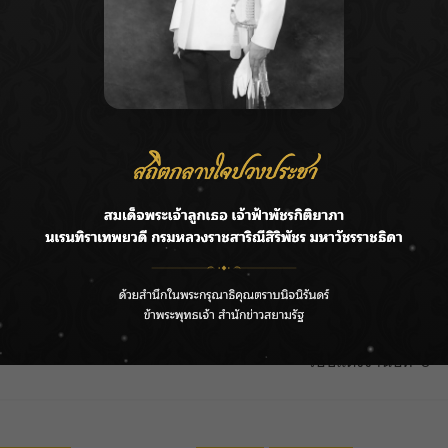
Next:
่
“แมน – เกล” จัดปาร์ตี้เฉลยเพศลูกคนที่ 2 ในวันสำคัญครบ
รอบแต่งงานปีที่ 8