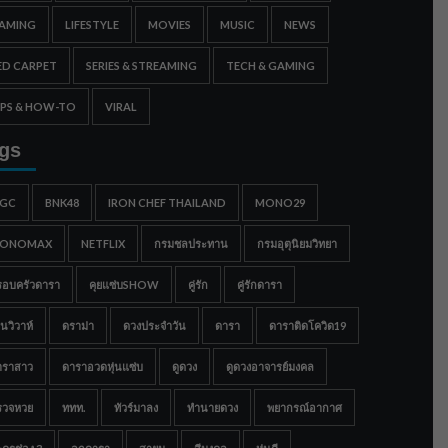
AMING
LIFESTYLE
MOVIES
MUSIC
NEWS
ED CARPET
SERIES & STREAMING
TECH & GAMING
IPS & HOW-TO
VIRAL
gs
IGC
BNK48
IRON CHEF THAILAND
MONO29
ONOMAX
NETFLIX
กรมชลประทาน
กรมอุตุนิยมวิทยา
รอบครัวดารา
คุยแซ่บSHOW
คู่รัก
คู่รักดารา
นวิวาห์
ดราม่า
ดวงประจำวัน
ดารา
ดาราติดโควิด19
าราสาว
ดาราอวดหุ่นแซ่บ
ดูดวง
ดูดวงอาจารย์มงคล
รวจหวย
ททท.
ทัวร์มาลง
ทำนายดวง
พยากรณ์อากาศ