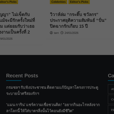
ditor's Picks
Celebrities
Editor's Picks
ธัญญา” ไม่เข็ดกับ
วิวาห์ล่ม “กระติ๊บ ชวัลกร”
ม้จะมีรักครั้งใหม่ที่
ประกาศยุติความสัมพันธ์ “ปั่น”
ิม แต่ยอมรับว่าเธอ
ปิดฉากรักเกือบ 15 ปี
งานเป็นครั้งที่ 2
tarn
24/01/2026
29/01/2026
Recent Posts
Ca
กรมชลฯ รับฟังประชาชน ติดตามแก้ปัญหาโครงการประตู
A
ระบายน้ำศรีสองรักฯ
C
‘แมน การิน’ แชร์ความเชื่อชวนคิด! “อยากกินอะไรหลังจาก
E
ลาโลกนี้ ให้ใส่บาตรสิ่งนั้นไว้ตอนยังมีชีวิต”