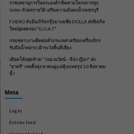
ราชเลขานุการในพระองค์ฯ ติดตามโครงการหุบ
กะพง–ห้วยทรายใต้ เสริมความมั่นคงน้ำเพชรบุรี
F.HERO จับมือเกิร์ลกรุ๊ปมาเลเซีย DOLLA ส่งซิงเกิล
ใหม่สุดสตรอง “G.O.A.T”
กรมชลฯ เกาะติดฝนทั่วประเทศ เตรียมเครื่องจักร
รับมือน้ำหลาก เฝ้าระวังพื้นที่เสี่ยง
เดือดโค้งสุดท้าย! “ภณ ณวัสน์ – จีน่า ญีนา” ส่ง
“ธาตรี” เรตติ้งพุ่ง พาคนดูแห่ลุ้นบทสรุป 10 สิงหาคม
นี้ !
Meta
Log in
Entries feed