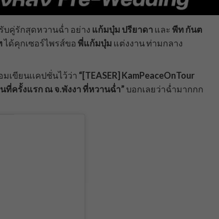
รับคู่รักสุดหวานฉ่ำ อย่าง
แก้มบุ๋ม ปรียาดา
และ
พีท กันต
ีท
ได้คุกเซอร์ไพรส์ขอ
พี่แก้มบุ๋ม
แต่งงาน ท่ามกลาง
้อมเขียนเเคปชั่นไว้ว่า
“[TEASER] KamPeaceOnTour
ี่ครั้งแรก ณ จ.พังงา ที่หวานฉ่ำ”
บอกเลยว่าฉ่ำมากกก