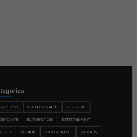
tegories
STROLOGY
BEAUTY & HEALTH
CELEBRITIES
ORPORATE
EDITOR'S PICKS
ENTERTAINMENT
SPORTS
FASHION
FOOD & TRAVEL
GADGETS