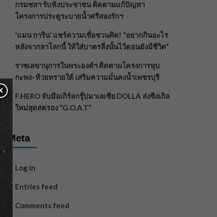
กรมชลฯ รับฟังประชาชน ติดตามแก้ปัญหา
โครงการประตูระบายน้ำศรีสองรักฯ
‘แมน การิน’ แชร์ความเชื่อชวนคิด! “อยากกินอะไร
หลังจากลาโลกนี้ ให้ใส่บาตรสิ่งนั้นไว้ตอนยังมีชีวิต”
ราชเลขานุการในพระองค์ฯ ติดตามโครงการหุบ
กะพง–ห้วยทรายใต้ เสริมความมั่นคงน้ำเพชรบุรี
×
F.HERO จับมือเกิร์ลกรุ๊ปมาเลเซีย DOLLA ส่งซิงเกิล
ใหม่สุดสตรอง “G.O.A.T”
Meta
Log in
Entries feed
Comments feed