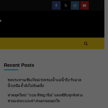
Facebook
Twitter
Instagram
Youtube
Y
Recent Posts
ชลประทานเชียงใหม่เร่งพร่องน้ำแม่น้ำปิง รับมวล
น้ำเหนือ ย้ำยังไม่ล้นตลิ่ง
ฟาดลุคใหม่! “แบม พิชญานิน” แดนซ์สับทุกจังหวะ
ชวนแฟนๆ แกะท่า #นอกจอนอกใจ