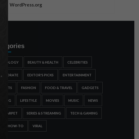
WordPress.org
tegories
STROLOGY
BEAUTY & HEALTH
CELEBRITIES
ORPORATE
EDITOR'S PICKS
ENTERTAINMENT
SPORTS
FASHION
FOOD & TRAVEL
GADGETS
AMING
LIFESTYLE
MOVIES
MUSIC
NEWS
ED CARPET
SERIES & STREAMING
TECH & GAMING
IPS & HOW-TO
VIRAL