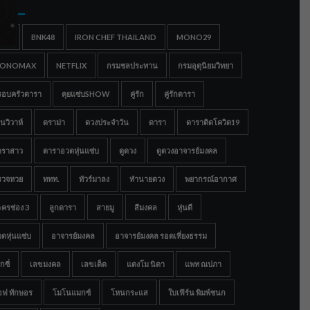
gs
IGC
BNK48
IRON CHEF THAILAND
MONO29
ONOMAX
NETFLIX
กรมชลประทาน
กรมอุตุนิยมวิทยา
รอบครัวดารา
คุยแซ่บSHOW
คู่รัก
คู่รักดารา
นวิวาห์
ดราม่า
ดวงประจำวัน
ดารา
ดาราติดโควิด19
าราสาว
ดาราอวดหุ่นแซ่บ
ดูดวง
ดูดวงอาจารย์มงคล
รวจหวย
ททท.
ทัวร์มาลง
ทำนายดวง
พยากรณ์อากาศ
ครช่อง 3
ลูกดารา
สายมู
สีมงคล
หุ่นดี
ดหุ่นแซ่บ
อาจารย์มงคล
อาจารย์มงคล รอดเที่ยงธรรม
กซี่
เลขมงคล
เลขเด็ด
แตงโม นิดา
แพท ณปภา
อฟ ทักษอร
โมโนแมกซ์
โหนกระแส
ใบเฟิร์น พิมพ์ชนก