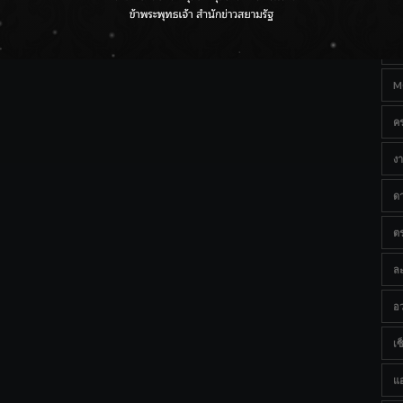
Ta
ราชเลขานุการในพระองค์ฯ ติดตามโครงการหุบกะพง–ห้วย
ทรายใต้ เสริมความมั่นคงน้ำเพชรบุรี
B
M
ค
งา
ด
ต
ละ
อว
เซ็
แ