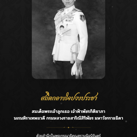
Recent Posts
Ca
ชลประทานเชียงใหม่เร่งพร่องน้ำแม่น้ำปิง รับมวลน้ำเหนือ ย้ำ
A
ยังไม่ล้นตลิ่ง
C
ฟาดลุคใหม่! “แบม พิชญานิน” แดนซ์สับทุกจังหวะ ชวนแฟนๆ
E
แกะท่า #นอกจอนอกใจ
G
กรมชลฯ รับฟังประชาชน ติดตามแก้ปัญหาโครงการประตู
ระบายน้ำศรีสองรักฯ
R
‘แมน การิน’ แชร์ความเชื่อชวนคิด! “อยากกินอะไรหลังจาก
T
ลาโลกนี้ ให้ใส่บาตรสิ่งนั้นไว้ตอนยังมีชีวิต”