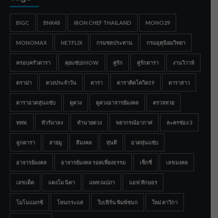
BIGC
BNK48
IRON CHEF THAILAND
MONO29
MONOMAX
NETFLIX
กรมชลประทาน
กรมอุตุนิยมวิทยา
ครอบครัวดารา
คุยแซ่บSHOW
คู่รัก
คู่รักดารา
งานวิวาห์
ดราม่า
ดวงประจำวัน
ดารา
ดาราติดโควิด19
ดาราสาว
ดาราอวดหุ่นแซ่บ
ดูดวง
ดูดวงอาจารย์มงคล
ตรวจหวย
ททท.
ทัวร์มาลง
ทำนายดวง
พยากรณ์อากาศ
ละครช่อง 3
ลูกดารา
สายมู
สีมงคล
หุ่นดี
อวดหุ่นแซ่บ
อาจารย์มงคล
อาจารย์มงคล รอดเที่ยงธรรม
เซ็กซี่
เลขมงคล
เลขเด็ด
แตงโม นิดา
แพท ณปภา
แอฟ ทักษอร
โมโนแมกซ์
โหนกระแส
ใบเฟิร์น พิมพ์ชนก
ใหม่ ดาวิกา