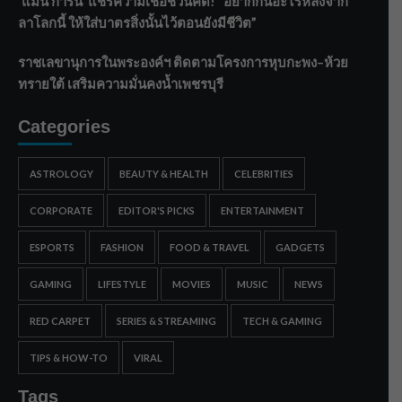
‘แมน การิน’ แชร์ความเชื่อชวนคิด! “อยากกินอะไรหลังจาก
ลาโลกนี้ ให้ใส่บาตรสิ่งนั้นไว้ตอนยังมีชีวิต”
ราชเลขานุการในพระองค์ฯ ติดตามโครงการหุบกะพง–ห้วย
ทรายใต้ เสริมความมั่นคงน้ำเพชรบุรี
Categories
ASTROLOGY
BEAUTY & HEALTH
CELEBRITIES
CORPORATE
EDITOR'S PICKS
ENTERTAINMENT
ESPORTS
FASHION
FOOD & TRAVEL
GADGETS
GAMING
LIFESTYLE
MOVIES
MUSIC
NEWS
RED CARPET
SERIES & STREAMING
TECH & GAMING
TIPS & HOW-TO
VIRAL
Tags