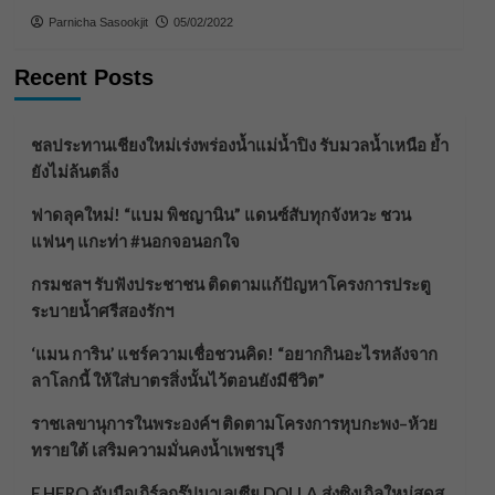
Parnicha Sasookjit
05/02/2022
Recent Posts
ชลประทานเชียงใหม่เร่งพร่องน้ำแม่น้ำปิง รับมวลน้ำเหนือ ย้ำ
ยังไม่ล้นตลิ่ง
ฟาดลุคใหม่! “แบม พิชญานิน” แดนซ์สับทุกจังหวะ ชวน
แฟนๆ แกะท่า #นอกจอนอกใจ
กรมชลฯ รับฟังประชาชน ติดตามแก้ปัญหาโครงการประตู
ระบายน้ำศรีสองรักฯ
‘แมน การิน’ แชร์ความเชื่อชวนคิด! “อยากกินอะไรหลังจาก
ลาโลกนี้ ให้ใส่บาตรสิ่งนั้นไว้ตอนยังมีชีวิต”
ราชเลขานุการในพระองค์ฯ ติดตามโครงการหุบกะพง–ห้วย
ทรายใต้ เสริมความมั่นคงน้ำเพชรบุรี
F.HERO จับมือเกิร์ลกรุ๊ปมาเลเซีย DOLLA ส่งซิงเกิลใหม่สุดส