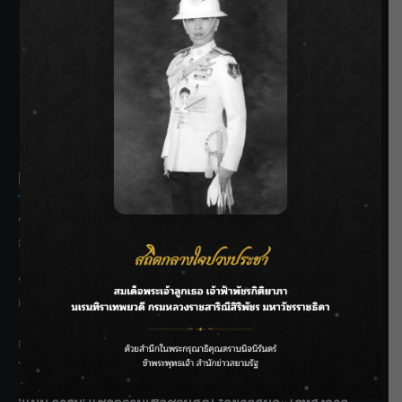
SIAMRATH VARIETY
THE BEST ENTERTAINMENT
Recent Posts
ชลประทานเชียงใหม่เร่งพร่องน้ำแม่น้ำปิง รับมวลน้ำเหนือ ย้ำ
ยังไม่ล้นตลิ่ง
ฟาดลุคใหม่! “แบม พิชญานิน” แดนซ์สับทุกจังหวะ ชวนแฟนๆ
แกะท่า #นอกจอนอกใจ
กรมชลฯ รับฟังประชาชน ติดตามแก้ปัญหาโครงการประตู
ระบายน้ำศรีสองรักฯ