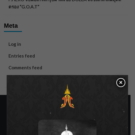
ตรอง “G.O.A.T”
Meta
Log in
Entries feed
Comments feed
WordPress.org
×