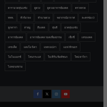
ดาราอวดหุ่นแซ่บ
ดูดวง
ดูดวงอาจารย์มงคล
ตรวจหวย
ททท.
ทัวร์มาลง
ทำนายดวง
พยากรณ์อากาศ
ละครช่อง 3
ลูกดารา
สายมู
สีมงคล
หุ่นดี
อวดหุ่นแซ่บ
อาจารย์มงคล
อาจารย์มงคล รอดเที่ยงธรรม
เซ็กซี่
เลขมงคล
เลขเด็ด
แตงโม นิดา
แพท ณปภา
แอฟ ทักษอร
โมโนแมกซ์
โหนกระแส
ใบเฟิร์น พิมพ์ชนก
ใหม่ ดาวิกา
ไอคอนสยาม
Facebook
Twitter
Instagram
Youtube