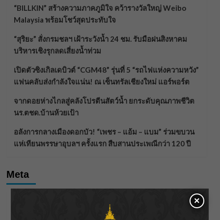
“BILLKIN” สร้างความภาคภูมิใจ คว้ารางวัลใหญ่ Weibo
Malaysia พร้อมโชว์สุดประทับใจ
“สุริยะ” สั่งกรมชลฯ เฝ้าระวังน้ำ 24 ชม. รับมือฝนสิงหาคม
บริหารเชิงรุกลดเสี่ยงน้ำท่วม
เปิดตัวซิงเกิลเดบิวต์ “CGM48” รุ่นที่ 5 “รถไฟแห่งความหวัง”
แฟนคลับส่งกำลังใจแน่น! ณ เซ็นทรัลเชียงใหม่ แอร์พอร์ต
จากดอยห่างไกลสู่คลังโปรตีนสัตว์น้ำ ยกระดับคุณภาพชีวิต
นร.ตชด.บ้านห้วยเป้า
อลังการกลางเมืองดอกบัว! “เพชร – แอ้ม – แบม” ร่วมขบวน
แห่เทียนพรรษาอุบลฯ ครั้งแรก สืบสานประเพณีกว่า 120 ปี
Meta
×
Log in