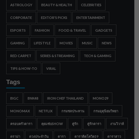
ASTROLOGY
BEAUTY & HEALTH
CELEBRITIES
CORPORATE
EDITOR'S PICKS
ENTERTAINMENT
ESPORTS
FASHION
FOOD & TRAVEL
GADGETS
GAMING
LIFESTYLE
MOVIES
MUSIC
NEWS
RED CARPET
SERIES & STREAMING
TECH & GAMING
TIPS & HOW-TO
VIRAL
Tags
BIGC
BNK48
IRON CHEF THAILAND
MONO29
MONOMAX
NETFLIX
กรมชลประทาน
กรมอุตุนิยมวิทยา
ครอบครัวดารา
คุยแซ่บSHOW
คู่รัก
คู่รักดารา
งานวิวาห์
ดราม่า
ดวงประจำวัน
ดารา
ดาราติดโควิด19
ดาราสาว