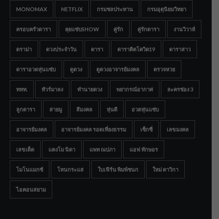
MONOMAX
NETFLIX
กรมชลประทาน
กรมอุตุนิยมวิทยา
ครอบครัวดารา
คุยแซ่บSHOW
คู่รัก
คู่รักดารา
งานวิวาห์
ดราม่า
ดวงประจำวัน
ดารา
ดาราติดโควิด19
ดาราสาว
ดาราอวดหุ่นแซ่บ
ดูดวง
ดูดวงอาจารย์มงคล
ตรวจหวย
ททท.
ทัวร์มาลง
ทำนายดวง
พยากรณ์อากาศ
ละครช่อง 3
ลูกดารา
สายมู
สีมงคล
หุ่นดี
อวดหุ่นแซ่บ
อาจารย์มงคล
อาจารย์มงคล รอดเที่ยงธรรม
เซ็กซี่
เลขมงคล
เลขเด็ด
แตงโม นิดา
แพท ณปภา
แอฟ ทักษอร
โมโนแมกซ์
โหนกระแส
ใบเฟิร์น พิมพ์ชนก
ใหม่ ดาวิกา
ไอคอนสยาม