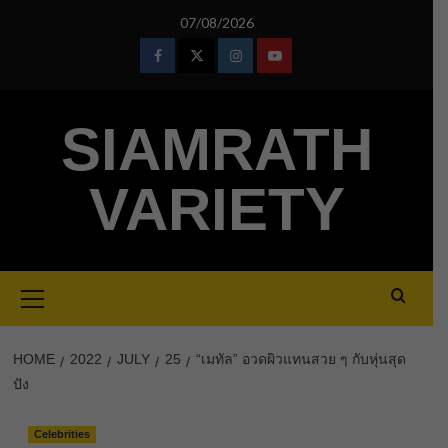
Skip
07/08/2026
to
content
Facebook
Twitter
Instagram
Youtube
SIAMRATH
VARIETY
Primary
Menu
HOME
2022
JULY
25
“เมทัล” อวดผิวแทนสวย ๆ กับหุ่นสุด
ปัง
Celebrities