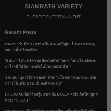
SIAMRATH VARIETY
THE BEST ENTERTAINMENT
Recent Posts
กรมชลฯ รับฟังประชาชน ติดตามแก้ปัญหาโครงการประตู
ระบายน้ำศรีสองรักฯ
‘แมน การิน’ แชร์ความเชื่อชวนคิด! “อยากกินอะไรหลังจาก
ลาโลกนี้ ให้ใส่บาตรสิ่งนั้นไว้ตอนยังมีชีวิต”
ราชเลขานุการในพระองค์ฯ ติดตามโครงการหุบกะพง–ห้วย
ทรายใต้ เสริมความมั่นคงน้ำเพชรบุรี
F.HERO จับมือเกิร์ลกรุ๊ปมาเลเซีย DOLLA ส่งซิงเกิลใหม่สุดส
ตรอง “G.O.A.T”