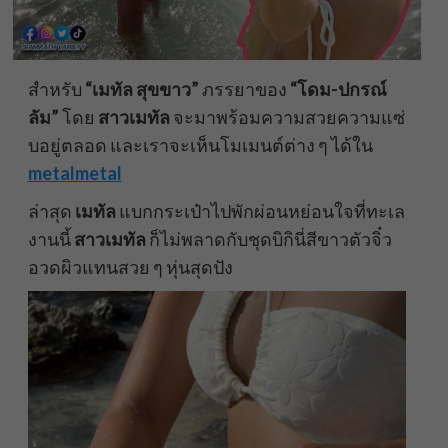
สำหรับ
“เมทัล สุขขาว”
ภรรยาของ
“โดม-ปกรณ์
ลัม”
โดย
สาวเมทัล
จะมาพร้อมความสวยความแซ่
บอยู่ตลอด และเราจะเห็นโมเมนต์ต่าง ๆ ได้ใน
metalmetal
ล่าสุด
เมทัล
แบกกระเป๋าไปพักผ่อนหย่อนใจที่ทะเล
งานนี้
สาวเมทัล
ก็ไม่พลาดกับชุดบิกินี่สีขาวตัวจิ๋ว
อวดผิวแทนสวย ๆ หุ่นสุดปัง