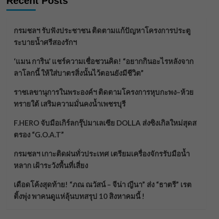
Recent Posts
กรมชลฯ รับฟังประชาชน ติดตามแก้ปัญหาโครงการประตู
ระบายน้ำศรีสองรักฯ
‘แมน การิน’ แชร์ความเชื่อชวนคิด! “อยากกินอะไรหลังจาก
ลาโลกนี้ ให้ใส่บาตรสิ่งนั้นไว้ตอนยังมีชีวิต”
ราชเลขานุการในพระองค์ฯ ติดตามโครงการหุบกะพง–ห้วย
ทรายใต้ เสริมความมั่นคงน้ำเพชรบุรี
F.HERO จับมือเกิร์ลกรุ๊ปมาเลเซีย DOLLA ส่งซิงเกิลใหม่สุดส
ตรอง “G.O.A.T”
กรมชลฯ เกาะติดฝนทั่วประเทศ เตรียมเครื่องจักรรับมือน้ำ
หลาก เฝ้าระวังพื้นที่เสี่ยง
เดือดโค้งสุดท้าย! “ภณ ณวัสน์ – จีน่า ญีนา” ส่ง “ธาตรี” เรต
ติ้งพุ่ง พาคนดูแห่ลุ้นบทสรุป 10 สิงหาคมนี้ !