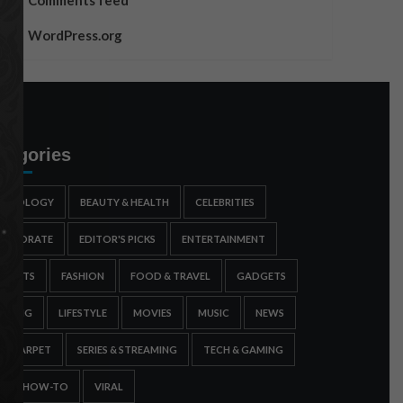
Comments feed
WordPress.org
tegories
STROLOGY
BEAUTY & HEALTH
CELEBRITIES
ORPORATE
EDITOR'S PICKS
ENTERTAINMENT
SPORTS
FASHION
FOOD & TRAVEL
GADGETS
AMING
LIFESTYLE
MOVIES
MUSIC
NEWS
ED CARPET
SERIES & STREAMING
TECH & GAMING
IPS & HOW-TO
VIRAL