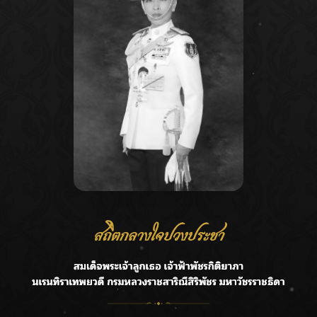
Recent Posts
Ca
กรมชลฯ รับฟังประชาชน ติดตามแก้ปัญหาโครงการประตู
A
ระบายน้ำศรีสองรักฯ
C
‘แมน การิน’ แชร์ความเชื่อชวนคิด! “อยากกินอะไรหลังจาก
E
ลาโลกนี้ ให้ใส่บาตรสิ่งนั้นไว้ตอนยังมีชีวิต”
G
ราชเลขานุการในพระองค์ฯ ติดตามโครงการหุบกะพง–ห้วย
ทรายใต้ เสริมความมั่นคงน้ำเพชรบุรี
R
F.HERO จับมือเกิร์ลกรุ๊ปมาเลเซีย DOLLA ส่งซิงเกิลใหม่สุดส
T
ตรอง “G.O.A.T”