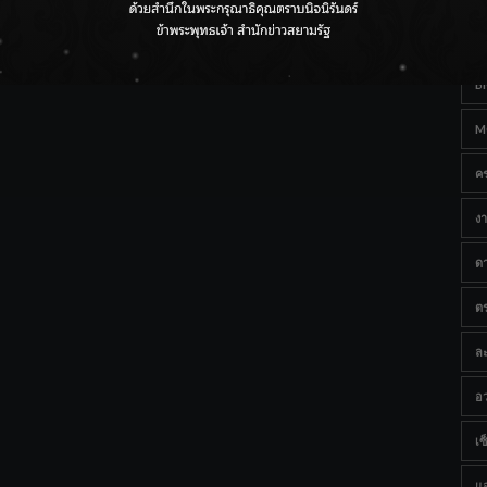
Ta
กรมชลฯ เกาะติดฝนทั่วประเทศ เตรียมเครื่องจักรรับมือน้ำ
หลาก เฝ้าระวังพื้นที่เสี่ยง
B
M
ค
งา
ด
ต
ละ
อว
เซ็
แ