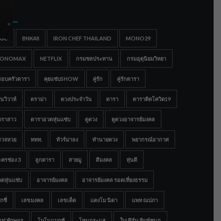
gs
IGC
BNK48
IRON CHEF THAILAND
MONO29
ONOMAX
NETFLIX
กรมชลประทาน
กรมอุตุนิยมวิทยา
รอบครัวดารา
คุยแซ่บSHOW
คู่รัก
คู่รักดารา
นวิวาห์
ดราม่า
ดวงประจำวัน
ดารา
ดาราติดโควิด19
าราสาว
ดาราอวดหุ่นแซ่บ
ดูดวง
ดูดวงอาจารย์มงคล
รวจหวย
ททท.
ทัวร์มาลง
ทำนายดวง
พยากรณ์อากาศ
ครช่อง 3
ลูกดารา
สายมู
สีมงคล
หุ่นดี
ดหุ่นแซ่บ
อาจารย์มงคล
อาจารย์มงคล รอดเที่ยงธรรม
กซี่
เลขมงคล
เลขเด็ด
แตงโม นิดา
แพท ณปภา
อฟ ทักษอร
โมโนแมกซ์
โหนกระแส
ใบเฟิร์น พิมพ์ชนก