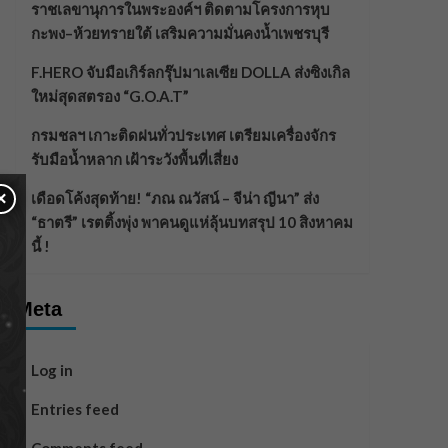
ราชเลขานุการในพระองค์ฯ ติดตามโครงการหุบ
กะพง–ห้วยทรายใต้ เสริมความมั่นคงน้ำเพชรบุรี
F.HERO จับมือเกิร์ลกรุ๊ปมาเลเซีย DOLLA ส่งซิงเกิล
ใหม่สุดสตรอง “G.O.A.T”
กรมชลฯ เกาะติดฝนทั่วประเทศ เตรียมเครื่องจักร
รับมือน้ำหลาก เฝ้าระวังพื้นที่เสี่ยง
×
เดือดโค้งสุดท้าย! “ภณ ณวัสน์ – จีน่า ญีนา” ส่ง
“ธาตรี” เรตติ้งพุ่ง พาคนดูแห่ลุ้นบทสรุป 10 สิงหาคม
นี้ !
Meta
Log in
Entries feed