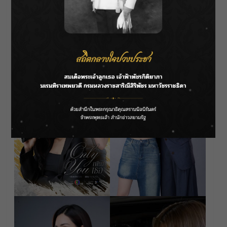
วิชญ์, เนเน่ ธันย์ชนก, เคท มาริลิน, ลิฟท์ สุพจน์, เอ็ม
อภินันท์, กิ๊ก มยุริญ, เพ้นท์ กฤตกานต์, เอนจอย ธิดา
รัตน์ และ เฟรนด์ พีระกฤตย์