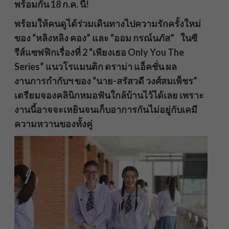
พร้อมกัน 18 ก.ค. นี้!
พร้อมให้คนดูได้ร่วมเดินทางไปความรักครั้งใหม่
ของ “หลิงหลิง คอง” และ “ออม กรณ์นภัส” ในซี
รีส์แซฟฟิกเรื่องที่ 2 “เพียงเธอ Only You The
Series” แนวโรแมนติก ดราม่า แอ็คชั่น ผล
งานการกำกับฯ ของ “นาย-สรัสวดี วงศ์สมเพ็ชร”
เตรียมจองคลินิกหมอฟันใกล้บ้านไว้ได้เลย เพราะ
งานนี้อาจจะเหยินจนเก็บอาการกันไม่อยู่กับเคมี
ความหวานของทั้งคู่