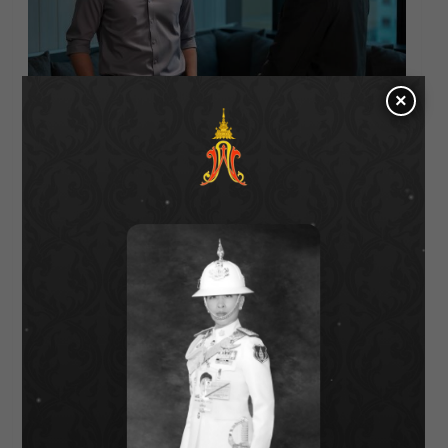
×
นอกจาก 2 นางเอกแล้วยังได้นักแสดงรับเชิญ
กิตติมศักดิ์ เชอรี่ เข็มอัปสร และนักแสดงมากฝีมือ
มาร่วมสร้างความสนุก อาทิ เม นิศาชล, สมิธ ภาส