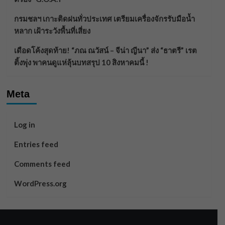
กรมชลฯ เกาะติดฝนทั่วประเทศ เตรียมเครื่องจักรรับมือน้ำ
หลาก เฝ้าระวังพื้นที่เสี่ยง
เดือดโค้งสุดท้าย! “ภณ ณวัสน์ – จีน่า ญีนา” ส่ง “ธาตรี” เรต
ติ้งพุ่ง พาคนดูแห่ลุ้นบทสรุป 10 สิงหาคมนี้ !
Meta
Log in
Entries feed
Comments feed
WordPress.org