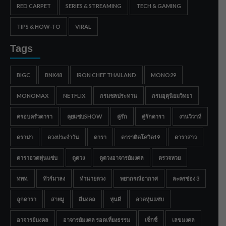
RED CARPET
SERIES & STREAMING
TECH & GAMING
TIPS & HOW-TO
VIRAL
Tags
BIGC
BNK48
IRON CHEF THAILAND
MONO29
MONOMAX
NETFLIX
กรมชลประทาน
กรมอุตุนิยมวิทยา
ครอบครัวดารา
คุยแซ่บSHOW
คู่รัก
คู่รักดารา
งานวิวาห์
ดราม่า
ดวงประจำวัน
ดารา
ดาราติดโควิด19
ดาราสาว
ดาราอวดหุ่นแซ่บ
ดูดวง
ดูดวงอาจารย์มงคล
ตรวจหวย
ททท.
ทัวร์มาลง
ทำนายดวง
พยากรณ์อากาศ
ละครช่อง 3
ลูกดารา
สายมู
สีมงคล
หุ่นดี
อวดหุ่นแซ่บ
อาจารย์มงคล
อาจารย์มงคล รอดเที่ยงธรรม
เซ็กซี่
เลขมงคล