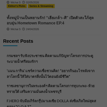
Wichai S
02/05/2026
Editor's Picks
Series & Streaming
ทั้งหมู่บ้านเป็นพยานรัก! “เฮียเกล้า–ศิ” เปิดตัวสะใภ้สุด
อบอุ่น Hometown Romance EP.4
Wichai S
24/04/2026
Recent Posts
กรมชลฯ รับฟังประชาชน ติดตามแก้ปัญหาโครงการประตู
ระบายน้ำศรีสองรักฯ
‘แมน การิน’ แชร์ความเชื่อชวนคิด! “อยากกินอะไรหลังจาก
ลาโลกนี้ ให้ใส่บาตรสิ่งนั้นไว้ตอนยังมีชีวิต”
ราชเลขานุการในพระองค์ฯ ติดตามโครงการหุบกะพง–ห้วย
ทรายใต้ เสริมความมั่นคงน้ำเพชรบุรี
F.HERO จับมือเกิร์ลกรุ๊ปมาเลเซีย DOLLA ส่งซิงเกิลใหม่สุดส
ตรอง “G.O.A.T”