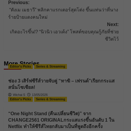
Post
Previous:
“ตังเม เมธาวี” พลิกคาแรกเตอร์สุดโต่ง ขึ้นแท่นว่าที่นาง
navigation
ร้ายป้ายแดงคนใหม่
Next:
เกิดอะไรขึ้น!? “นิวนิว เอวเด้ง” โพสต์ขอบคุณกู้ภัยที่ช่วย
ชีวิตไว้
More Stories
Editor's Picks
Series & Streaming
ช่อง 3 เสิร์ฟซีรีส์วายจับคู่ “ทาฆิ – เฟรนด์”เรียกกระแส
สนั่นโซเชียล!
Wichai S
13/05/2026
Editor's Picks
Series & Streaming
“One Night Stand (คืนเปลี่ยนชีวิต)” จาก
CHANGE2561 ORIGINALกระแสแรงขึ้นอันดับ 1 ใน
Netflix ทำให้ซีรีส์ไทยกลับมาเป็นที่พูดถึงอีกครั้ง