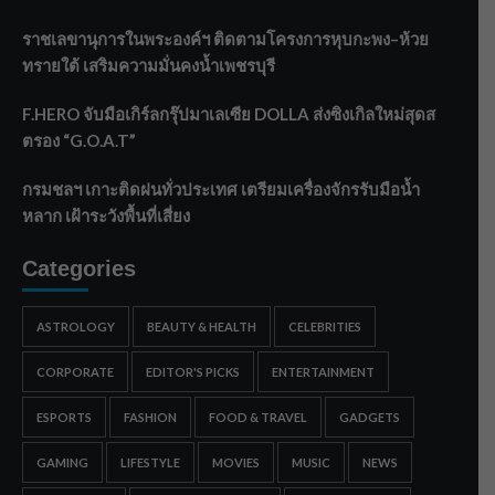
ราชเลขานุการในพระองค์ฯ ติดตามโครงการหุบกะพง–ห้วย
ทรายใต้ เสริมความมั่นคงน้ำเพชรบุรี
F.HERO จับมือเกิร์ลกรุ๊ปมาเลเซีย DOLLA ส่งซิงเกิลใหม่สุดส
ตรอง “G.O.A.T”
กรมชลฯ เกาะติดฝนทั่วประเทศ เตรียมเครื่องจักรรับมือน้ำ
หลาก เฝ้าระวังพื้นที่เสี่ยง
Categories
ASTROLOGY
BEAUTY & HEALTH
CELEBRITIES
CORPORATE
EDITOR'S PICKS
ENTERTAINMENT
ESPORTS
FASHION
FOOD & TRAVEL
GADGETS
GAMING
LIFESTYLE
MOVIES
MUSIC
NEWS