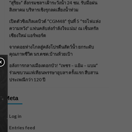
“สุริยะ” สั่งกรมชลฯ เฝ้าระวังน้ำ 24 ชม. รับมือฝน
สิงหาคม บริหารเชิงรุกลดเสี่ยงน้ำท่วม
เปิดตัวซิงเกิลเดบิวต์ “CGM48” รุ่นที่ 5 “รถไฟแห่ง
ความหวัง” แฟนคลับส่งกำลังใจแน่น! ณ เซ็นทรัล
เชียงใหม่ แอร์พอร์ต
จากดอยห่างไกลสู่คลังโปรตีนสัตว์น้ำ ยกระดับ
คุณภาพชีวิต นร.ตชด.บ้านห้วยเป้า
×
อลังการกลางเมืองดอกบัว! “เพชร – แอ้ม – แบม”
ร่วมขบวนแห่เทียนพรรษาอุบลฯ ครั้งแรก สืบสาน
ประเพณีกว่า 120 ปี
Meta
Log in
Entries feed