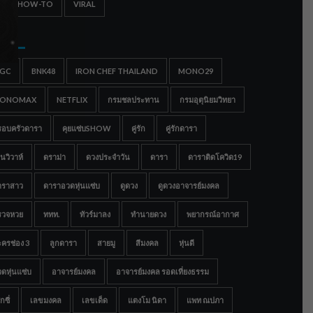
IPS & HOW-TO
VIRAL
gs
IGC
BNK48
IRON CHEF THAILAND
MONO29
ONOMAX
NETFLIX
กรมชลประทาน
กรมอุตุนิยมวิทยา
รอบครัวดารา
คุยแซ่บSHOW
คู่รัก
คู่รักดารา
นวิวาห์
ดราม่า
ดวงประจำวัน
ดารา
ดาราติดโควิด19
าราสาว
ดาราอวดหุ่นแซ่บ
ดูดวง
ดูดวงอาจารย์มงคล
รวจหวย
ททท.
ทัวร์มาลง
ทำนายดวง
พยากรณ์อากาศ
ครช่อง 3
ลูกดารา
สายมู
สีมงคล
หุ่นดี
ดหุ่นแซ่บ
อาจารย์มงคล
อาจารย์มงคล รอดเที่ยงธรรม
กซี่
เลขมงคล
เลขเด็ด
แตงโม นิดา
แพท ณปภา