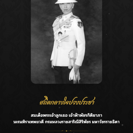
Recent Posts
Ca
ลุยไม่หยุด!! กรมชลฯ เร่งเคลียร์ผักตบชวา-ติดตั้งเครื่องสูบน้ำ
A
ทั่วไทย
C
“BILLKIN” สร้างความภาคภูมิใจ คว้ารางวัลใหญ่ Weibo
E
Malaysia พร้อมโชว์สุดประทับใจ
G
“สุริยะ” สั่งกรมชลฯ เฝ้าระวังน้ำ 24 ชม. รับมือฝนสิงหาคม
บริหารเชิงรุกลดเสี่ยงน้ำท่วม
R
เปิดตัวซิงเกิลเดบิวต์ “CGM48” รุ่นที่ 5 “รถไฟแห่งความหวัง”