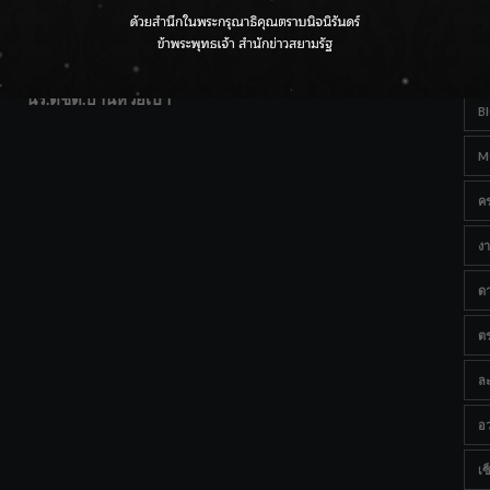
T
แฟนคลับส่งกำลังใจแน่น! ณ เซ็นทรัลเชียงใหม่ แอร์พอร์ต
Ta
จากดอยห่างไกลสู่คลังโปรตีนสัตว์น้ำ ยกระดับคุณภาพชีวิต
นร.ตชด.บ้านห้วยเป้า
B
M
ค
งา
ด
ต
ละ
อว
เซ็