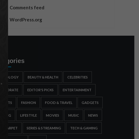
Comments feed
WordPress.org
tegories
STROLOGY
BEAUTY & HEALTH
CELEBRITIES
ORPORATE
EDITOR'S PICKS
ENTERTAINMENT
SPORTS
FASHION
FOOD & TRAVEL
GADGETS
AMING
LIFESTYLE
MOVIES
MUSIC
NEWS
ED CARPET
SERIES & STREAMING
TECH & GAMING