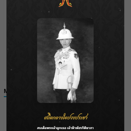
ราชเลขานุการในพระองค์ฯ ติดตามโครงการหุบกะพง–ห้วย
ทรายใต้ เสริมความมั่นคงน้ำเพชรบุรี
F.HERO จับมือเกิร์ลกรุ๊ปมาเลเซีย DOLLA ส่งซิงเกิลใหม่สุดส
ตรอง “G.O.A.T”
กรมชลฯ เกาะติดฝนทั่วประเทศ เตรียมเครื่องจักรรับมือน้ำ
หลาก เฝ้าระวังพื้นที่เสี่ยง
เดือดโค้งสุดท้าย! “ภณ ณวัสน์ – จีน่า ญีนา” ส่ง “ธาตรี” เรต
ติ้งพุ่ง พาคนดูแห่ลุ้นบทสรุป 10 สิงหาคมนี้ !
Meta
Log in
Entries feed