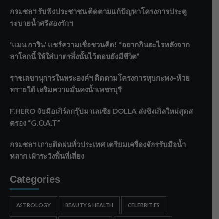
กรมชลฯ รับฟังประชาชน ติดตามแก้ปัญหาโครงการประตู
ระบายน้ำศรีสองรักฯ
‘แมน การิน’ แชร์ความเชื่อชวนคิด! “อยากกินอะไรหลังจาก
ลาโลกนี้ ให้ใส่บาตรสิ่งนั้นไว้ตอนยังมีชีวิต”
ราชเลขานุการในพระองค์ฯ ติดตามโครงการหุบกะพง–ห้วย
ทรายใต้ เสริมความมั่นคงน้ำเพชรบุรี
F.HERO จับมือเกิร์ลกรุ๊ปมาเลเซีย DOLLA ส่งซิงเกิลใหม่สุดส
ตรอง “G.O.A.T”
กรมชลฯ เกาะติดฝนทั่วประเทศ เตรียมเครื่องจักรรับมือน้ำ
หลาก เฝ้าระวังพื้นที่เสี่ยง
Categories
ASTROLOGY
BEAUTY & HEALTH
CELEBRITIES