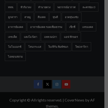
ททท.
ทัวร์มาลง
ทำนายดวง
พยากรณ์อากาศ
ละครช่อง 3
ลูกดารา
สายมู
สีมงคล
หุ่นดี
อวดหุ่นแซ่บ
อาจารย์มงคล
อาจารย์มงคล รอดเที่ยงธรรม
เซ็กซี่
เลขมงคล
เลขเด็ด
แตงโม นิดา
แพท ณปภา
แอฟ ทักษอร
โมโนแมกซ์
โหนกระแส
ใบเฟิร์น พิมพ์ชนก
ใหม่ ดาวิกา
ไอคอนสยาม
Facebook
Twitter
Instagram
Youtube
Copyright © All rights reserved.
|
CoverNews
by AF
themes.