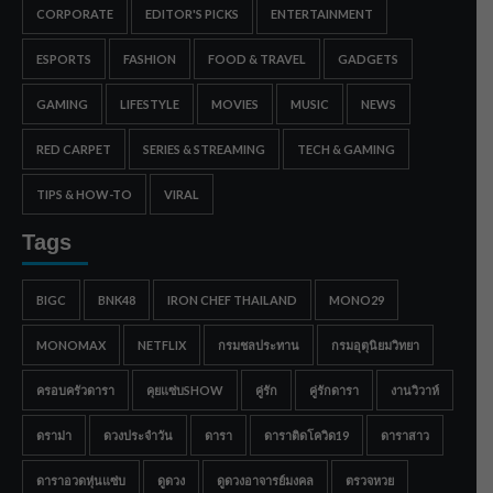
CORPORATE
EDITOR'S PICKS
ENTERTAINMENT
ESPORTS
FASHION
FOOD & TRAVEL
GADGETS
GAMING
LIFESTYLE
MOVIES
MUSIC
NEWS
RED CARPET
SERIES & STREAMING
TECH & GAMING
TIPS & HOW-TO
VIRAL
Tags
BIGC
BNK48
IRON CHEF THAILAND
MONO29
MONOMAX
NETFLIX
กรมชลประทาน
กรมอุตุนิยมวิทยา
ครอบครัวดารา
คุยแซ่บSHOW
คู่รัก
คู่รักดารา
งานวิวาห์
ดราม่า
ดวงประจำวัน
ดารา
ดาราติดโควิด19
ดาราสาว
ดาราอวดหุ่นแซ่บ
ดูดวง
ดูดวงอาจารย์มงคล
ตรวจหวย