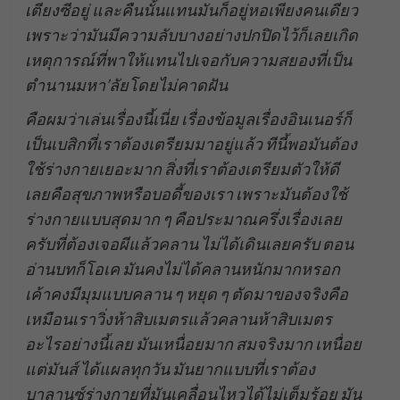
เตียงซีอยู่ และคืนนั้นแทนมันก็อยู่หอเพียงคนเดียว
เพราะว่ามันมีความลับบางอย่างปกปิดไว้ก็เลยเกิด
เหตุการณ์ที่พาให้แทนไปเจอกับความสยองที่เป็น
ตำนานมหา
’ลัยโดยไม่คาดฝัน
คือผมว่าเล่นเรื่องนี้เนี่ย เรื่องข้อมูลเรื่องอินเนอร์ก็
เป็นเบสิกที่เราต้องเตรียมมาอยู่แล้ว ทีนี้พอมันต้อง
ใช้ร่างกายเยอะมาก สิ่งที่เราต้องเตรียมตัวให้ดี
เลยคือสุขภาพหรือบอดี้ของเรา เพราะมันต้องใช้
ร่างกายแบบสุดมาก ๆ คือประมาณครึ่งเรื่องเลย
ครับที่ต้องเจอผีแล้วคลาน ไม่ได้เดินเลยครับ ตอน
อ่านบทก็โอเค มันคงไม่ได้คลานหนักมากหรอก
เค้าคงมีมุมแบบคลาน ๆ หยุด ๆ ตัดมาของจริงคือ
เหมือนเราวิ่งห้าสิบเมตรแล้วคลานห้าสิบเมตร
อะไรอย่างนี้เลย มันเหนื่อยมาก สมจริงมาก เหนื่อย
แต่มันส์ ได้แผลทุกวัน มันยากแบบที่เราต้อง
บาลานซ์ร่างกายที่มันเคลื่อนไหวได้ไม่เต็มร้อย มัน