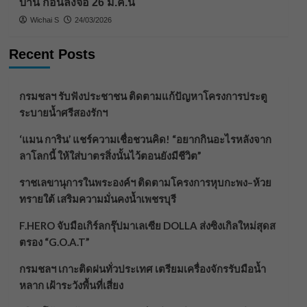
บ้าน ก่อนลงจอ 26 มี.ค.นี้
Wichai S
24/03/2026
Recent Posts
กรมชลฯ รับฟังประชาชน ติดตามแก้ปัญหาโครงการประตู
ระบายน้ำศรีสองรักฯ
‘แมน การิน’ แชร์ความเชื่อชวนคิด! “อยากกินอะไรหลังจาก
ลาโลกนี้ ให้ใส่บาตรสิ่งนั้นไว้ตอนยังมีชีวิต”
ราชเลขานุการในพระองค์ฯ ติดตามโครงการหุบกะพง–ห้วย
ทรายใต้ เสริมความมั่นคงน้ำเพชรบุรี
F.HERO จับมือเกิร์ลกรุ๊ปมาเลเซีย DOLLA ส่งซิงเกิลใหม่สุดส
ตรอง “G.O.A.T”
กรมชลฯ เกาะติดฝนทั่วประเทศ เตรียมเครื่องจักรรับมือน้ำ
หลาก เฝ้าระวังพื้นที่เสี่ยง