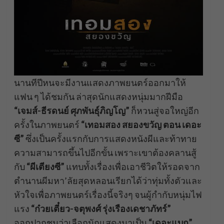
นานทีปีหนจะมีงานแสดงภาพยนตร์ออกมาให้
แฟน ๆ ได้ชมกัน ล่าสุดนักแสดงหนุ่มมากฝีมือ
“เจมส์-ธีรดนย์
ศุภพันธุ์ภิญโญ
”
ก็หวนสู่จอใหญ่อีก
ครั้งในภาพยนตร์
“เทอมสอง สยองขวัญ ตอน เดอะ
ซี”
ซึ่งเป็นครั้งแรกกับการแสดงหนังผีและท้าทาย
ความสามารถขึ้นไปอีกขั้น เพราะเขาต้องคลานสู้
กับ
“ผีเตียงซี”
แทบทั้งเรื่องเพื่อเอาชีวิตให้รอดจาก
ตำนานผีมหา’ลัยสุดหลอนเรียกได้ว่าทุ่มทั้งตัวและ
หัวใจเพื่อภาพยนตร์เรื่องนี้จริงๆ จนผู้กำกับหนุ่มไฟ
แรง
“ก๋วยเตี๋ยว-จตุพงศ์ รุ่งเรืองเดชาภัทร์”
ออกปากชมว่าเลือกนักแสดงมาเป็น
“เดอะแบก”