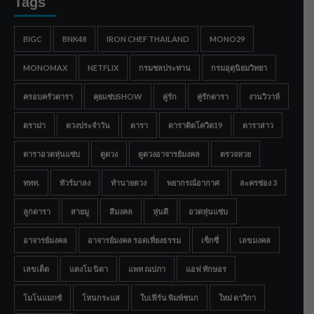
Tags
BIGC
BNK48
IRON CHEF THAILAND
MONO29
MONOMAX
NETFLIX
กรมชลประทาน
กรมอุตุนิยมวิทยา
ครอบครัวดารา
คุยแซ่บSHOW
คู่รัก
คู่รักดารา
งานวิวาห์
ดราม่า
ดวงประจำวัน
ดารา
ดาราติดโควิด19
ดาราสาว
ดาราอวดหุ่นแซ่บ
ดูดวง
ดูดวงอาจารย์มงคล
ตรวจหวย
ททท.
ทัวร์มาลง
ทำนายดวง
พยากรณ์อากาศ
ละครช่อง 3
ลูกดารา
สายมู
สีมงคล
หุ่นดี
อวดหุ่นแซ่บ
อาจารย์มงคล
อาจารย์มงคล รอดเที่ยงธรรม
เซ็กซี่
เลขมงคล
เลขเด็ด
แตงโม นิดา
แพท ณปภา
แอฟ ทักษอร
โมโนแมกซ์
โหนกระแส
ใบเฟิร์น พิมพ์ชนก
ใหม่ ดาวิกา