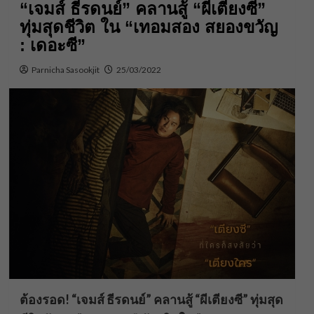
“เจมส์ ธีรดนย์” คลานสู้ “ผีเตียงซี”
ทุ่มสุดชีวิต ใน “เทอมสอง สยองขวัญ
: เดอะซี”
Parnicha Sasookjit
25/03/2022
ต้องรอด! “เจมส์ ธีรดนย์” คลานสู้ “ผีเตียงซี”
ทุ่มสุด