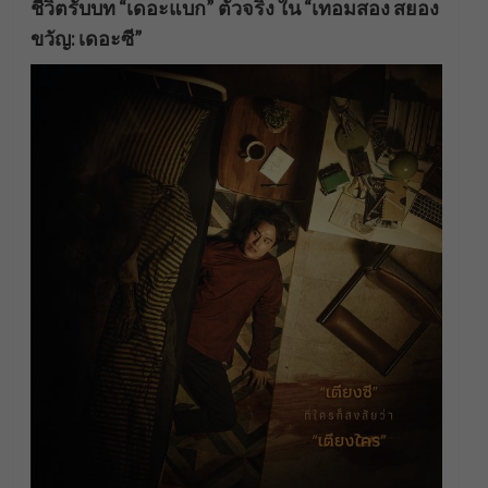
ชีวิตรับบท “เดอะแบก” ตัวจริง
ใน “เทอมสอง สยอง
ขวัญ: เดอะซี”