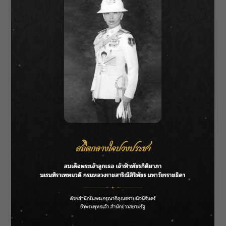
เตรียมลุ้นเอาใจช่วยให้หนุ่มเจมส์เอาชีวิตรอดจาก
ผีเตียงซีไปให้ได้ใน
“เทอมสอง สยองขวัญ”
หลอน
พร้อมกัน
วันนี้
ในโรงภาพยนตร์
นาน่า VS เจมส์ ทายตัวละครสยองระดับตำนาน