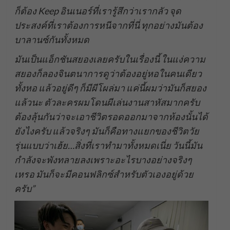
ก็ต้อง
Keep อินเนอร์ที่เรารู้สึกว่าเรากลัว จุด
ประสงค์ที่เราต้องการหนีจากที่นี่ ทุกอย่างมันต้อง
บาลานซ์กันทั้งหมด
มันเป็นแอ็กชันสยองเลยครับในเรื่องนี้ ในแง่ความ
สยองก็ลองจินตนาการดูว่าต้องอยู่หอในคนเดียว
ทั้งหอ แล้วอยู่ดีๆ ก็มีผีโผล่มา แค่นี้ผมว่ามันก็สยอง
แล้วนะ ตัวละครผมโดนผีเล่นงานสาหัสมากครับ
ต้องลุ้นกันว่าจะเอาชีวิตรอดออกมาจากห้องนั้นได้
ยังไงครับ แล้วจริงๆ มันก็คือทางแยกของชีวิตวัย
รุ่นแบบว่าเฮ้ย…สิ่งที่เราทำมาทั้งหมดเนี่ย วันนี้มัน
กำลังจะพังทลายลงเพราะอะไรบางอย่างจริงๆ
เหรอ มันก็จะมีคอนฟลิกซ์สำหรับตัวเองอยู่ด้วย
ครับ”