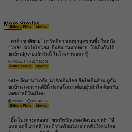
More Stories
Editor's Picks
Movies
“ตาต้า ชาติชาย” การันตีความสนุกสุดซาบซึ้ง ในหนัง
“โกฮัง..หัวใจโกโฮม”ยืนยัน “หมาบ่ตาย” ไปเบิ่งกันได้
ยกบ้าน!(ฉายแล้ววันนี้ ในโรงภาพยนตร์)
Wichai S
22/04/2026
Editor's Picks
Movies
GDH จัดงาน ‘โกฮัง’ น่ารักเกินร้อย ฮีลใจเกินล้าน ดูกัน
ยกบ้าน สงกรานต์ปีนี้ ส่งต่อโมเมนต์อบอุ่นหัวใจ ต้อนรับ
เทศกาลปีใหม่ไทย
Wichai S
09/04/2026
Editor's Picks
Movies
“อี๊ด โปงลางสะออน” ขนทัพนักแสดงจัดรอบกาล่า “อี
แหล่ แอรี่ เกาหลี โอปป้า”เตรียมโอบกอดหัวใจคนไกล