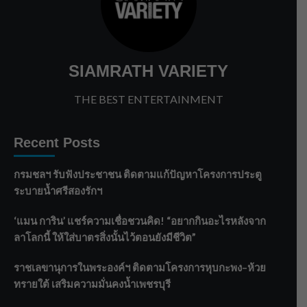
SIAMRATH VARIETY
THE BEST ENTERTAINMENT
Recent Posts
กรมชลฯ รับฟังประชาชน ติดตามแก้ปัญหาโครงการประตู
ระบายน้ำศรีสองรักฯ
‘แมน การิน’ แชร์ความเชื่อชวนคิด! “อยากกินอะไรหลังจาก
ลาโลกนี้ ให้ใส่บาตรสิ่งนั้นไว้ตอนยังมีชีวิต”
ราชเลขานุการในพระองค์ฯ ติดตามโครงการหุบกะพง–ห้วย
ทรายใต้ เสริมความมั่นคงน้ำเพชรบุรี