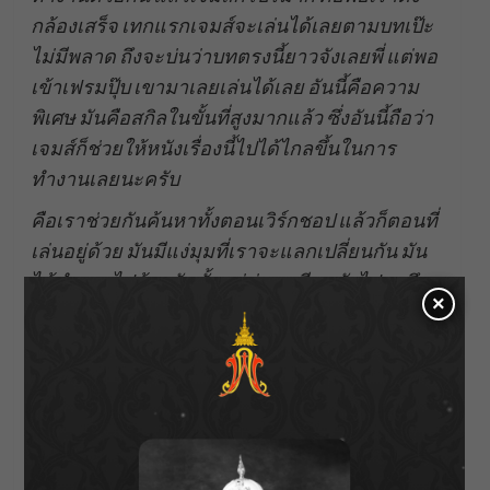
กล้องเสร็จ เทกแรกเจมส์จะเล่นได้เลยตามบทเป๊ะ
ไม่มีพลาด ถึงจะบ่นว่าบทตรงนี้ยาวจังเลยพี่ แต่พอ
เข้าเฟรมปุ๊บ เขามาเลยเล่นได้เลย อันนี้คือความ
พิเศษ มันคือสกิลในขั้นที่สูงมากแล้ว ซึ่งอันนี้ถือว่า
เจมส์ก็ช่วยให้หนังเรื่องนี้ไปได้ไกลขึ้นในการ
ทำงานเลยนะครับ
คือเราช่วยกันค้นหาทั้งตอนเวิร์กชอป แล้วก็ตอนที่
เล่นอยู่ด้วย มันมีแง่มุมที่เราจะแลกเปลี่ยนกัน มัน
ได้ทำงานไปด้วยกันตั้งแต่ช่วงเตรียมตัวไปจนถึง
×
ช่วงถ่ายทำ ซึ่งนักแสดงต้องแบกทั้งเรื่องด้วยเราก็
ต้องฟังความคิดเห็นของนักแสดงด้วย ซึ่งเจมส์ก็
ทำออกมาได้ดีทั้งทาง
Physical และ Mentality เลย
ครับ”