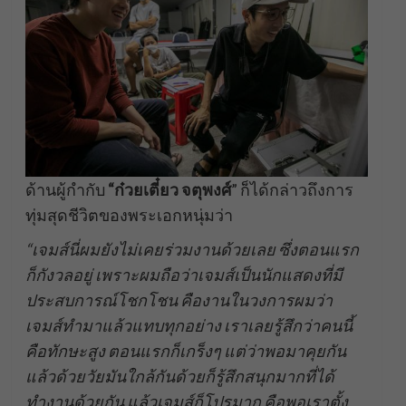
ด้านผู้กำกับ
“ก๋วยเตี๋ยว จตุพงศ์
” ก็ได้กล่าวถึงการ
ทุ่มสุดชีวิตของพระเอกหนุ่มว่า
“เจมส์นี่ผมยังไม่เคยร่วมงานด้วยเลย ซึ่งตอนแรก
ก็กังวลอยู่ เพราะผมถือว่าเจมส์เป็นนักแสดงที่มี
ประสบการณ์โชกโชน คืองานในวงการผมว่า
เจมส์ทำมาแล้วแทบทุกอย่าง เราเลยรู้สึกว่าคนนี้
คือทักษะสูง ตอนแรกก็เกร็งๆ แต่ว่าพอมาคุยกัน
แล้วด้วยวัยมันใกล้กันด้วยก็รู้สึกสนุกมากที่ได้
ทำงานด้วยกัน แล้วเจมส์ก็โปรมาก คือพอเราตั้ง