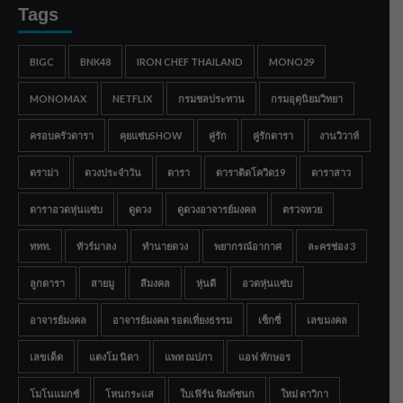
Tags
BIGC
BNK48
IRON CHEF THAILAND
MONO29
MONOMAX
NETFLIX
กรมชลประทาน
กรมอุตุนิยมวิทยา
ครอบครัวดารา
คุยแซ่บSHOW
คู่รัก
คู่รักดารา
งานวิวาห์
ดราม่า
ดวงประจำวัน
ดารา
ดาราติดโควิด19
ดาราสาว
ดาราอวดหุ่นแซ่บ
ดูดวง
ดูดวงอาจารย์มงคล
ตรวจหวย
ททท.
ทัวร์มาลง
ทำนายดวง
พยากรณ์อากาศ
ละครช่อง 3
ลูกดารา
สายมู
สีมงคล
หุ่นดี
อวดหุ่นแซ่บ
อาจารย์มงคล
อาจารย์มงคล รอดเที่ยงธรรม
เซ็กซี่
เลขมงคล
เลขเด็ด
แตงโม นิดา
แพท ณปภา
แอฟ ทักษอร
โมโนแมกซ์
โหนกระแส
ใบเฟิร์น พิมพ์ชนก
ใหม่ ดาวิกา