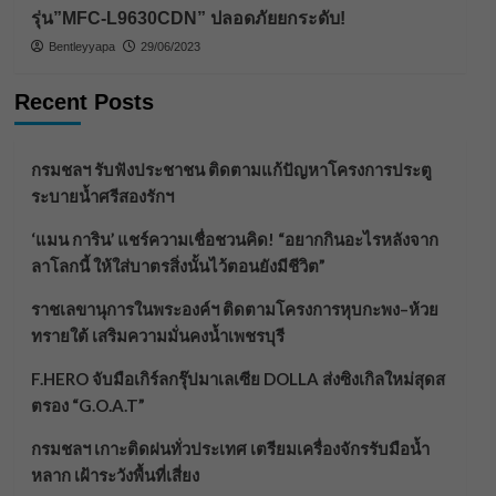
รุ่น”MFC-L9630CDN” ปลอดภัยยกระดับ!
Bentleyyapa
29/06/2023
Recent Posts
กรมชลฯ รับฟังประชาชน ติดตามแก้ปัญหาโครงการประตู
ระบายน้ำศรีสองรักฯ
‘แมน การิน’ แชร์ความเชื่อชวนคิด! “อยากกินอะไรหลังจาก
ลาโลกนี้ ให้ใส่บาตรสิ่งนั้นไว้ตอนยังมีชีวิต”
ราชเลขานุการในพระองค์ฯ ติดตามโครงการหุบกะพง–ห้วย
ทรายใต้ เสริมความมั่นคงน้ำเพชรบุรี
F.HERO จับมือเกิร์ลกรุ๊ปมาเลเซีย DOLLA ส่งซิงเกิลใหม่สุดส
ตรอง “G.O.A.T”
กรมชลฯ เกาะติดฝนทั่วประเทศ เตรียมเครื่องจักรรับมือน้ำ
หลาก เฝ้าระวังพื้นที่เสี่ยง