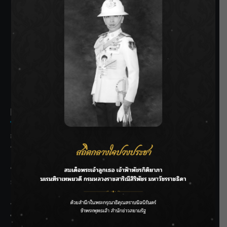
SIAMRATH VARIETY
THE BEST ENTERTAINMENT
Recent Posts
กรมชลฯ รับฟังประชาชน ติดตามแก้ปัญหาโครงการประตู
ระบายน้ำศรีสองรักฯ
‘แมน การิน’ แชร์ความเชื่อชวนคิด! “อยากกินอะไรหลังจาก
ลาโลกนี้ ให้ใส่บาตรสิ่งนั้นไว้ตอนยังมีชีวิต”
ราชเลขานุการในพระองค์ฯ ติดตามโครงการหุบกะพง–ห้วย
ทรายใต้ เสริมความมั่นคงน้ำเพชรบุรี