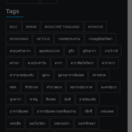
Tags
BIGC
BNK48
IRON CHEF THAILAND
MONO29
MONOMAX
NETFLIX
กรมชลประทาน
กรมอุตุนิยมวิทยา
ครอบครัวดารา
คุยแซ่บSHOW
คู่รัก
คู่รักดารา
งานวิวาห์
ดราม่า
ดวงประจำวัน
ดารา
ดาราติดโควิด19
ดาราสาว
ดาราอวดหุ่นแซ่บ
ดูดวง
ดูดวงอาจารย์มงคล
ตรวจหวย
ททท.
ทัวร์มาลง
ทำนายดวง
พยากรณ์อากาศ
ละครช่อง 3
ลูกดารา
สายมู
สีมงคล
หุ่นดี
อวดหุ่นแซ่บ
อาจารย์มงคล
อาจารย์มงคล รอดเที่ยงธรรม
เซ็กซี่
เลขมงคล
เลขเด็ด
แตงโม นิดา
แพท ณปภา
แอฟ ทักษอร