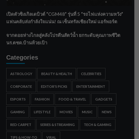
บริหารเชิงรุกลดเสี่ยงน้ำท่วม
เปิดตัวซิงเกิลเดบิวต์ “CGM48” รุ่นที่ 5 “รถไฟแห่งความหวัง”
แฟนคลับส่งกำลังใจแน่น! ณ เซ็นทรัลเชียงใหม่ แอร์พอร์ต
จากดอยห่างไกลสู่คลังโปรตีนสัตว์น้ำ ยกระดับคุณภาพชีวิต
นร.ตชด.บ้านห้วยเป้า
Categories
ASTROLOGY
BEAUTY & HEALTH
CELEBRITIES
CORPORATE
EDITOR'S PICKS
ENTERTAINMENT
ESPORTS
FASHION
FOOD & TRAVEL
GADGETS
GAMING
LIFESTYLE
MOVIES
MUSIC
NEWS
RED CARPET
SERIES & STREAMING
TECH & GAMING
TIPS & HOW-TO
VIRAL