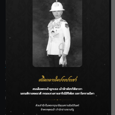
SIAMRATH VARIETY
THE BEST ENTERTAINMENT
Recent Posts
ลุยไม่หยุด!! กรมชลฯ เร่งเคลียร์ผักตบชวา-ติดตั้งเครื่องสูบน้ำ
ทั่วไทย
“BILLKIN” สร้างความภาคภูมิใจ คว้ารางวัลใหญ่ Weibo
Malaysia พร้อมโชว์สุดประทับใจ
“สุริยะ” สั่งกรมชลฯ เฝ้าระวังน้ำ 24 ชม. รับมือฝนสิงหาคม