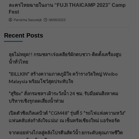
ละครไทยฉายในงาน “FUJI THAICAMP 2023” Camp
Fest
Parnicha Sasookjit
06/06/2023
Recent Posts
ลุยไม่หยุด!! กรมชลฯ เร่งเคลียร์ผักตบชวา-ติดตั้งเครื่องสูบ
น้ำทั่วไทย
“BILLKIN” สร้างความภาคภูมิใจ คว้ารางวัลใหญ่ Weibo
Malaysia พร้อมโชว์สุดประทับใจ
“สุริยะ” สั่งกรมชลฯ เฝ้าระวังน้ำ 24 ชม. รับมือฝนสิงหาคม
บริหารเชิงรุกลดเสี่ยงน้ำท่วม
เปิดตัวซิงเกิลเดบิวต์ “CGM48” รุ่นที่ 5 “รถไฟแห่งความหวัง”
แฟนคลับส่งกำลังใจแน่น! ณ เซ็นทรัลเชียงใหม่ แอร์พอร์ต
จากดอยห่างไกลสู่คลังโปรตีนสัตว์น้ำ ยกระดับคุณภาพชีวิต