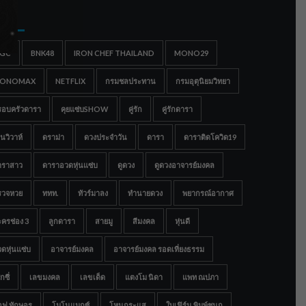
gs
IGC
BNK48
IRON CHEF THAILAND
MONO29
ONOMAX
NETFLIX
กรมชลประทาน
กรมอุตุนิยมวิทยา
รอบครัวดารา
คุยแซ่บSHOW
คู่รัก
คู่รักดารา
นวิวาห์
ดราม่า
ดวงประจำวัน
ดารา
ดาราติดโควิด19
าราสาว
ดาราอวดหุ่นแซ่บ
ดูดวง
ดูดวงอาจารย์มงคล
รวจหวย
ททท.
ทัวร์มาลง
ทำนายดวง
พยากรณ์อากาศ
ครช่อง 3
ลูกดารา
สายมู
สีมงคล
หุ่นดี
ดหุ่นแซ่บ
อาจารย์มงคล
อาจารย์มงคล รอดเที่ยงธรรม
กซี่
เลขมงคล
เลขเด็ด
แตงโม นิดา
แพท ณปภา
อฟ ทักษอร
โมโนแมกซ์
โหนกระแส
ใบเฟิร์น พิมพ์ชนก