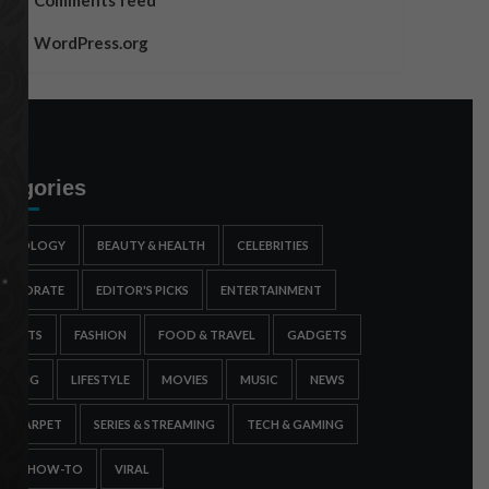
Comments feed
WordPress.org
tegories
STROLOGY
BEAUTY & HEALTH
CELEBRITIES
ORPORATE
EDITOR'S PICKS
ENTERTAINMENT
SPORTS
FASHION
FOOD & TRAVEL
GADGETS
AMING
LIFESTYLE
MOVIES
MUSIC
NEWS
ED CARPET
SERIES & STREAMING
TECH & GAMING
IPS & HOW-TO
VIRAL