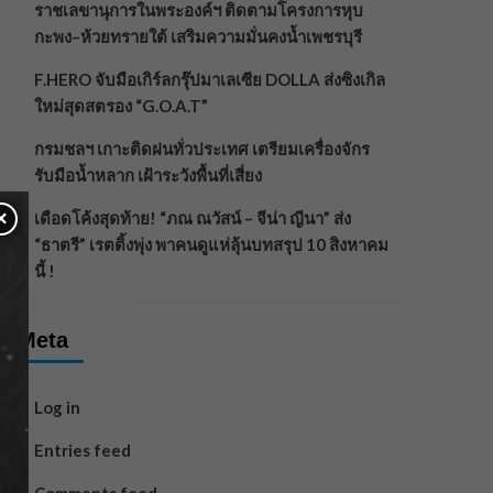
ราชเลขานุการในพระองค์ฯ ติดตามโครงการหุบ
กะพง–ห้วยทรายใต้ เสริมความมั่นคงน้ำเพชรบุรี
F.HERO จับมือเกิร์ลกรุ๊ปมาเลเซีย DOLLA ส่งซิงเกิล
ใหม่สุดสตรอง “G.O.A.T”
กรมชลฯ เกาะติดฝนทั่วประเทศ เตรียมเครื่องจักร
รับมือน้ำหลาก เฝ้าระวังพื้นที่เสี่ยง
×
เดือดโค้งสุดท้าย! “ภณ ณวัสน์ – จีน่า ญีนา” ส่ง
“ธาตรี” เรตติ้งพุ่ง พาคนดูแห่ลุ้นบทสรุป 10 สิงหาคม
นี้ !
Meta
Log in
Entries feed