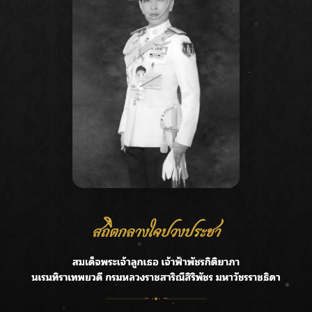
Recent Posts
Ca
กรมชลฯ รับฟังประชาชน ติดตามแก้ปัญหาโครงการประตู
A
ระบายน้ำศรีสองรักฯ
C
‘แมน การิน’ แชร์ความเชื่อชวนคิด! “อยากกินอะไรหลังจาก
E
ลาโลกนี้ ให้ใส่บาตรสิ่งนั้นไว้ตอนยังมีชีวิต”
G
ราชเลขานุการในพระองค์ฯ ติดตามโครงการหุบกะพง–ห้วย
ทรายใต้ เสริมความมั่นคงน้ำเพชรบุรี
R
F.HERO จับมือเกิร์ลกรุ๊ปมาเลเซีย DOLLA ส่งซิงเกิลใหม่สุดส
T
ตรอง “G.O.A.T”